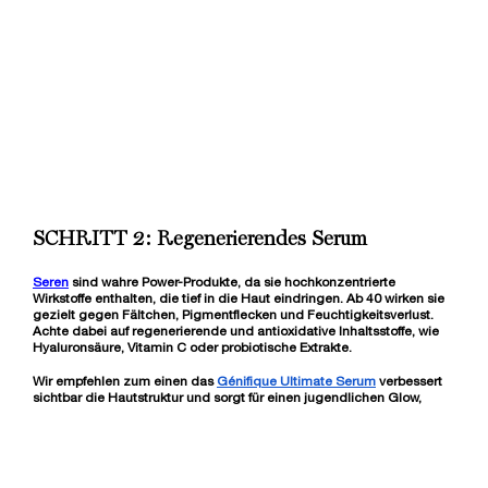
TONIQUE CONFORT
✓ Beruhigendes Gesichtswasser
✓ Für empfindliche & trockene Haut
LOADING ...
SCHRITT 2: Regenerierendes Serum
Seren
sind wahre Power-Produkte, da sie hochkonzentrierte
Wirkstoffe enthalten, die tief in die Haut eindringen. Ab 40 wirken sie
gezielt gegen Fältchen, Pigmentflecken und Feuchtigkeitsverlust.
Achte dabei auf regenerierende und antioxidative Inhaltsstoffe, wie
Hyaluronsäure, Vitamin C oder probiotische Extrakte.
Wir empfehlen zum einen das
Génifique Ultimate Serum
verbessert
sichtbar die Hautstruktur und sorgt für einen jugendlichen Glow,