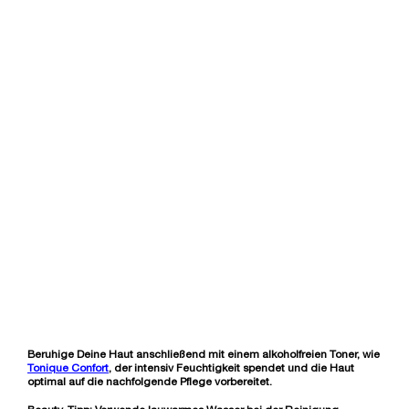
MOUSSE ECLAT
✓ Sanfte & effektive Reinigung
✓ Für frische & strahlende Haut
Eine Größe verfügbar
200 ml
40,00 €
LOADING ...
Beruhige Deine Haut anschließend mit einem alkoholfreien Toner, wie
Tonique Confort
, der intensiv Feuchtigkeit spendet und die Haut
optimal auf die nachfolgende Pflege vorbereitet.