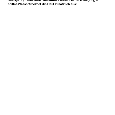
Beauty-Tipp:
Verwende lauwarmes Wasser bei der Reinigung –
heißes Wasser trocknet die Haut zusätzlich aus!
BESTSELLER