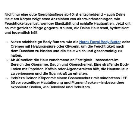
Nicht nur eine gute Gesichtspflege ab 40 ist entscheidend – auch Deine
Haut am Körper zeigt erste Anzeichen von Altersveränderungen, wie
Feuchtigkeitsverlust, weniger Elastizität und schlaffe Hautpartien
. Jetzt gilt
es, mit gezielter Pflege gegenzusteuern, die Deine Haut straff, hydratisiert
und jugendlich hält:
Nutze reichhaltige Body Butters
, wie die
Nutrix Royal Body Butter
, oder
Cremes mit Hyaluronsäure oder Glycerin, um die Feuchtigkeit nach
dem Duschen zu binden und die Haut weich und geschmeidig zu
halten.
Ab 40 verliert die Haut zunehmend an Festigkeit – besonders im
Bereich der Oberarme, Bauch und Oberschenkel. Eine
straffende Body
Lotion mit Peptiden, Koffein oder Algenextrakten
hilft, die Hautstruktur
zu verbessern und die Spannkraft zu erhalten.
Schütze Deinen Körper mit einem
Sonnenschutz mit mindestens LSF
30
vor vorzeitiger Hautalterung und Pigmentflecken – insbesondere
exponierte Stellen, wie Dekolleté und Schultern.