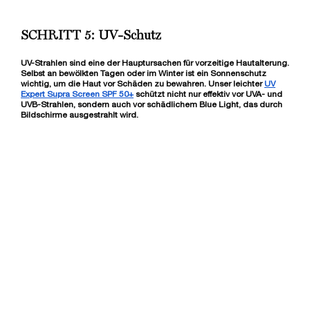
75,00 €
LOADING ...
SCHRITT 5: UV-Schutz
UV-Strahlen sind eine der Hauptursachen für vorzeitige Hautalterung.
Selbst an bewölkten Tagen oder im Winter ist ein Sonnenschutz
wichtig, um die Haut vor Schäden zu bewahren. Unser leichter
UV
Expert Supra Screen SPF 50+
schützt nicht nur effektiv vor UVA- und
UVB-Strahlen, sondern auch vor schädlichem Blue Light, das durch
Bildschirme ausgestrahlt wird.