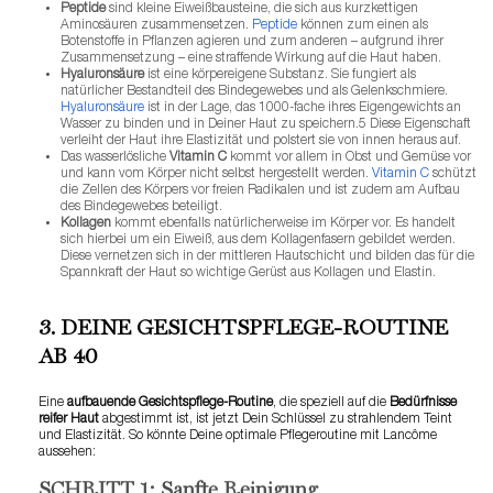
Peptide
sind kleine Eiweißbausteine, die sich aus kurzkettigen
Aminosäuren zusammensetzen.
Peptide
können zum einen als
Botenstoffe in Pflanzen agieren und zum anderen – aufgrund ihrer
Zusammensetzung – eine straffende Wirkung auf die Haut haben.
Hyaluronsäure
ist eine körpereigene Substanz. Sie fungiert als
natürlicher Bestandteil des Bindegewebes und als Gelenkschmiere.
Hyaluronsäure
ist in der Lage, das 1000-fache ihres Eigengewichts an
Wasser zu binden und in Deiner Haut zu speichern.
5
Diese Eigenschaft
verleiht der Haut ihre Elastizität und polstert sie von innen heraus auf.
Das wasserlösliche
Vitamin C
kommt vor allem in Obst und Gemüse vor
und kann vom Körper nicht selbst hergestellt werden.
Vitamin C
schützt
die Zellen des Körpers vor freien Radikalen und ist zudem am Aufbau
des Bindegewebes beteiligt.
Kollagen
kommt ebenfalls natürlicherweise im Körper vor. Es handelt
sich hierbei um ein Eiweiß, aus dem Kollagenfasern gebildet werden.
Diese vernetzen sich in der mittleren Hautschicht und bilden das für die
Spannkraft der Haut so wichtige Gerüst aus Kollagen und Elastin.
3. DEINE GESICHTSPFLEGE-ROUTINE
AB 40
Eine
aufbauende Gesichtspflege-Routine
, die speziell auf die
Bedürfnisse
reifer Haut
abgestimmt ist, ist jetzt Dein Schlüssel zu strahlendem Teint
und Elastizität. So könnte Deine optimale Pflegeroutine mit Lancôme
aussehen:
SCHRITT 1: Sanfte Reinigung