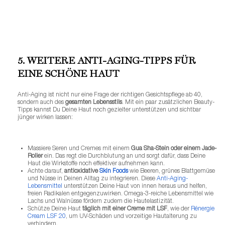
200 ml
49,00 €
LOADING ...
5. WEITERE ANTI-AGING-TIPPS FÜR
EINE SCHÖNE HAUT
Anti-Aging ist nicht nur eine Frage der richtigen Gesichtspflege ab 40,
sondern auch des
gesamten Lebensstils
. Mit ein paar zusätzlichen Beauty-
Tipps kannst Du Deine Haut noch gezielter unterstützen und sichtbar
jünger wirken lassen:
Massiere Seren und Cremes mit einem
Gua Sha-Stein oder einem Jade-
Roller
ein. Das regt die Durchblutung an und sorgt dafür, dass Deine
Haut die Wirkstoffe noch effektiver aufnehmen kann.
Achte darauf,
antioxidative
Skin Foods
wie Beeren, grünes Blattgemüse
und Nüsse in Deinen Alltag zu integrieren. Diese
Anti-Aging-
Lebensmittel
unterstützen Deine Haut von innen heraus und helfen,
freien Radikalen entgegenzuwirken. Omega-3-reiche Lebensmittel wie
Lachs und Walnüsse fördern zudem die Hautelastizität.
Schütze Deine Haut
täglich mit einer Creme mit LSF
, wie der
Rénergie
Cream LSF 20
, um UV-Schäden und vorzeitige Hautalterung zu
verhindern.