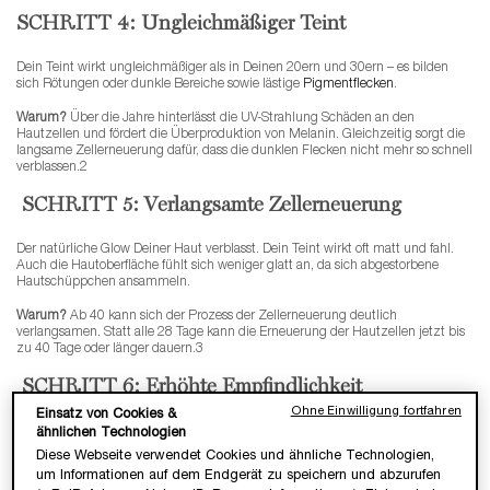
SCHRITT 4: Ungleichmäßiger Teint
Dein Teint wirkt ungleichmäßiger als in Deinen 20ern und 30ern – es bilden
sich Rötungen oder dunkle Bereiche sowie lästige
Pigmentflecken
.
Warum?
Über die Jahre hinterlässt die UV-Strahlung Schäden an den
Hautzellen und fördert die Überproduktion von Melanin. Gleichzeitig sorgt die
langsame Zellerneuerung dafür, dass die dunklen Flecken nicht mehr so schnell
verblassen.2
SCHRITT 5: Verlangsamte Zellerneuerung
Der natürliche Glow Deiner Haut verblasst. Dein Teint wirkt oft matt und fahl.
Auch die Hautoberfläche fühlt sich weniger glatt an, da sich abgestorbene
Hautschüppchen ansammeln.
Warum?
Ab 40 kann sich der Prozess der Zellerneuerung deutlich
verlangsamen. Statt alle 28 Tage kann die Erneuerung der Hautzellen jetzt bis
zu 40 Tage oder länger dauern.3
SCHRITT 6: Erhöhte Empfindlichkeit
Ohne Einwilligung fortfahren
Einsatz von Cookies &
Deine Haut entwickelt sich zu einem echten Sensibelchen und neigt zu
ähnlichen Technologien
Rötungen oder Irritationen – ob bei kalter Winterluft oder beim Austesten eines
Diese Webseite verwendet Cookies und ähnliche Technologien,
neuen
Hautpflegeprodukts
.
um Informationen auf dem Endgerät zu speichern und abzurufen