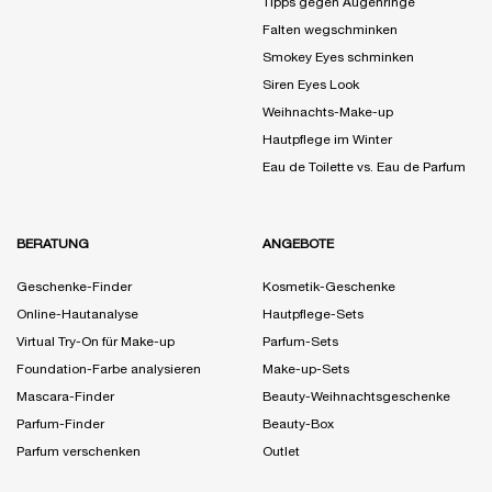
Tipps gegen Augenringe
Falten wegschminken
Smokey Eyes schminken
Siren Eyes Look
Weihnachts-Make-up
Hautpflege im Winter
Eau de Toilette vs. Eau de Parfum
BERATUNG
ANGEBOTE
Geschenke-Finder
Kosmetik-Geschenke
Online-Hautanalyse
Hautpflege-Sets
Virtual Try-On für Make-up
Parfum-Sets
Foundation-Farbe analysieren
Make-up-Sets
Mascara-Finder
Beauty-Weihnachtsgeschenke
Parfum-Finder
Beauty-Box
Parfum verschenken
Outlet