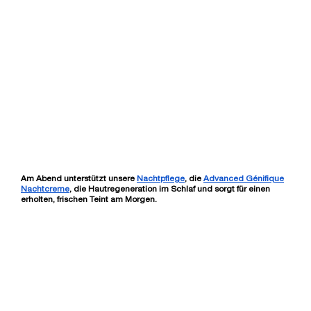
RÉNERGIE MULTI-GLOW
Anti-Aging Tagespflege für einen rosig-frischen Teint
LOADING ...
Am Abend unterstützt unsere
Nachtpflege
, die
Advanced Génifique
Nachtcreme
, die Hautregeneration im Schlaf und sorgt für einen
erholten, frischen Teint am Morgen.