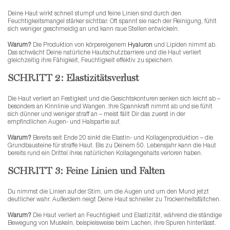
Deine Haut wirkt schnell stumpf und feine Linien sind durch den
Feuchtigkeitsmangel stärker sichtbar. Oft spannt sie nach der Reinigung, fühlt
sich weniger geschmeidig an und kann raue Stellen entwickeln.
Warum?
Die Produktion von körpereigenem
Hyaluron
und Lipiden nimmt ab.
Das schwächt Deine natürliche Hautschutzbarriere und die Haut verliert
gleichzeitig ihre Fähigkeit, Feuchtigkeit effektiv zu speichern.
SCHRITT 2: Elastizitätsverlust
Die Haut verliert an Festigkeit und die Gesichtskonturen senken sich leicht ab –
besonders an Kinnlinie und Wangen. Ihre Spannkraft nimmt ab und sie fühlt
sich dünner und weniger straff an – meist fällt Dir das zuerst in der
empfindlichen Augen- und Halspartie auf.
Warum?
Bereits seit Ende 20 sinkt die Elastin- und Kollagenproduktion – die
Grundbausteine für straffe Haut. Bis zu Deinem 50. Lebensjahr kann die Haut
bereits rund ein Drittel ihres natürlichen Kollagengehalts verloren haben.
SCHRITT 3: Feine Linien und Falten
Du nimmst die Linien auf der Stirn, um die Augen und um den Mund jetzt
deutlicher wahr. Außerdem neigt Deine Haut schneller zu Trockenheitsfältchen.
Warum?
Die Haut verliert an Feuchtigkeit und Elastizität, während die ständige
Bewegung von Muskeln, beispielsweise beim Lachen, ihre Spuren hinterlässt.