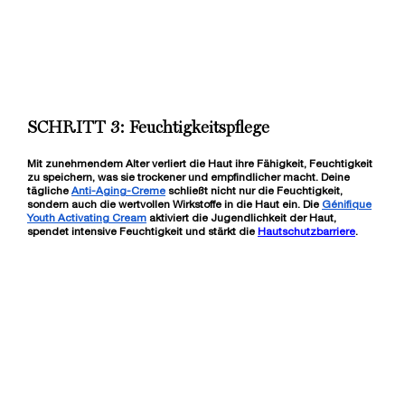
✓ Repariert Hautschäden
✓ Mit prä- & probiotischen Extrakten
Wähle eine Größe aus
140,00 €
LOADING ...
SCHRITT 3: Feuchtigkeitspflege
Mit zunehmendem Alter verliert die Haut ihre Fähigkeit, Feuchtigkeit
zu speichern, was sie trockener und empfindlicher macht. Deine
tägliche
Anti-Aging-Creme
schließt nicht nur die Feuchtigkeit,
sondern auch die wertvollen Wirkstoffe in die Haut ein. Die
Génifique
Youth Activating Cream
aktiviert die Jugendlichkeit der Haut,
spendet intensive Feuchtigkeit und stärkt die
Hautschutzbarriere
.