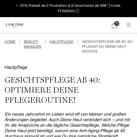
✨ 25% Rabatt ab 2 Produkten & 6 Geschenke ab 99€* | Code:
FFWEEKS
ⓘ
0
Mein
0 produkt
Warenkorb
Hauptinhalt
HOME
BEAUTY
HAUTPFLEGE
GESICHTSPFLEGE AB 40: SO
MAGAZIN
PFLEGST DU DEINE HAUT
RICHTIG
Hautpflege
GESICHTSPFLEGE AB 40:
OPTIMIERE DEINE
PFLEGEROUTINE!
Ein neues Jahrzehnt im Leben wird oft von kleinen und großen
Änderungen begleitet. Auch Deine Haut verändert sich – und mit
ihr die Ansprüche an die tägliche Gesichtspflege. Welche Pflege
Deine Haut jetzt benötigt, warum eine Anti-Aging-Pflege ab 40
durchaus sinnvoll ist und wie Du ihre natürliche Strahlkraft