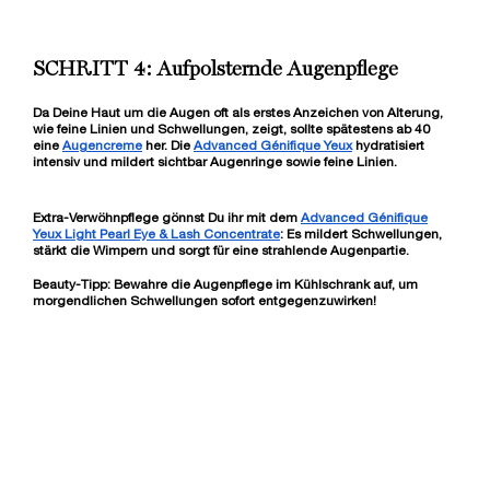
92,00 €
LOADING ...
SCHRITT 4: Aufpolsternde Augenpflege
Da Deine Haut um die Augen oft als erstes Anzeichen von Alterung,
wie feine Linien und Schwellungen, zeigt, sollte spätestens ab 40
eine
Augencreme
her. Die
Advanced Génifique Yeux
hydratisiert
intensiv und mildert sichtbar Augenringe sowie feine Linien.
Extra-Verwöhnpflege gönnst Du ihr mit dem
Advanced Génifique
Yeux Light Pearl Eye & Lash Concentrate
: Es mildert Schwellungen,
stärkt die Wimpern und sorgt für eine strahlende Augenpartie.
Beauty-Tipp:
Bewahre die Augenpflege im Kühlschrank auf, um
morgendlichen Schwellungen sofort entgegenzuwirken!