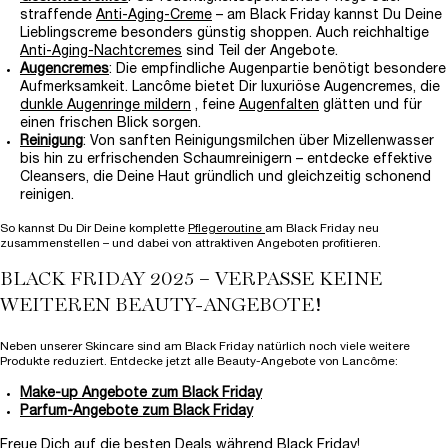
straffende
Anti-Aging-Creme
– am Black Friday kannst Du Deine
Lieblingscreme besonders günstig shoppen. Auch reichhaltige
Anti-Aging-Nachtcremes
sind Teil der Angebote.
Augencremes
: Die empfindliche Augenpartie benötigt besondere
Aufmerksamkeit. Lancôme bietet Dir luxuriöse Augencremes, die
dunkle Augenringe mildern
, feine
Augenfalten
glätten und für
einen frischen Blick sorgen.
Reinigung
: Von sanften Reinigungsmilchen über Mizellenwasser
bis hin zu erfrischenden Schaumreinigern – entdecke effektive
Cleansers, die Deine Haut gründlich und gleichzeitig schonend
reinigen.
So kannst Du Dir Deine komplette
Pflegeroutine
am Black Friday neu
zusammenstellen – und dabei von attraktiven Angeboten profitieren.
BLACK FRIDAY 2025 – VERPASSE KEINE
WEITEREN BEAUTY-ANGEBOTE!
Neben unserer Skincare sind am Black Friday natürlich noch viele weitere
Produkte reduziert. Entdecke jetzt alle Beauty-Angebote von Lancôme:
Make-up Angebote zum Black Friday
Parfum-Angebote zum Black Friday
Freue Dich auf die besten Deals während Black Friday!