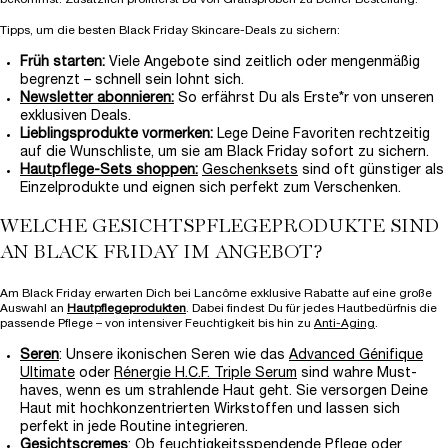
Tipps, um die besten Black Friday Skincare-Deals zu sichern:
Früh starten:
Viele Angebote sind zeitlich oder mengenmäßig
begrenzt – schnell sein lohnt sich.
Newsletter abonnieren:
So erfährst Du als Erste*r von unseren
exklusiven Deals.
Lieblingsprodukte vormerken:
Lege Deine Favoriten rechtzeitig
auf die Wunschliste, um sie am Black Friday sofort zu sichern.
Hautpflege-Sets shoppen:
Geschenksets
sind oft günstiger als
Einzelprodukte und eignen sich perfekt zum Verschenken.
WELCHE GESICHTSPFLEGEPRODUKTE SIND
AN BLACK FRIDAY IM ANGEBOT?
Am Black Friday erwarten Dich bei Lancôme exklusive Rabatte auf eine große
Auswahl an
Hautpflegeprodukten
. Dabei findest Du für jedes Hautbedürfnis die
passende Pflege – von intensiver Feuchtigkeit bis hin zu
Anti-Aging
.
Seren
: Unsere ikonischen Seren wie das
Advanced Génifique
Ultimate
oder
Rénergie H.C.F. Triple Serum
sind wahre Must-
haves, wenn es um strahlende Haut geht. Sie versorgen Deine
Haut mit hochkonzentrierten Wirkstoffen und lassen sich
perfekt in jede Routine integrieren.
Gesichtscremes
: Ob feuchtigkeitsspendende Pflege oder