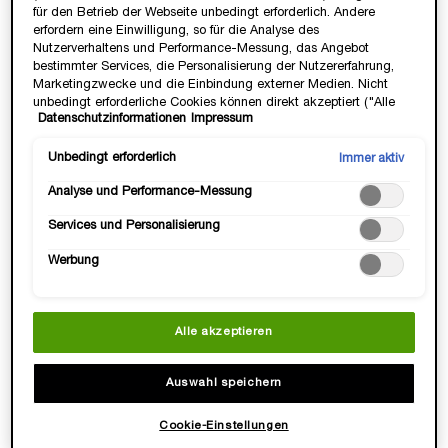
für den Betrieb der Webseite unbedingt erforderlich. Andere
erfordern eine Einwilligung, so für die Analyse des
LOADING ...
LOADING ...
Nutzerverhaltens und Performance-Messung, das Angebot
bestimmter Services, die Personalisierung der Nutzererfahrung,
Marketingzwecke und die Einbindung externer Medien. Nicht
(3.750,00 €/1l.)
(10.666,67 €/1l.)
unbedingt erforderliche Cookies können direkt akzeptiert ("Alle
Datenschutzinformationen
Impressum
akzeptieren") oder abgelehnt ("Ohne Einwilligung fortfahren")
NEU
werden. Individuelle Anpassungen der Einstellungen sind
ebenfalls möglich und speicherbar ("Auswahl speichern"). Die
Unbedingt erforderlich
Immer aktiv
Auswahl kann jederzeit unter dem Link "Cookie-Einstellungen"
Analyse und Performance-Messung
angepasst werden. Für weitere Informationen s. unsere
Datenschutzinformationen.
Services und Personalisierung
Werbung
Alle akzeptieren
ABSOLUE ROSE 80
ABSOLUE DUAL LAYER
ESSENCE-IN-LOTION
AMPOULE
Auswahl speichern
✓ Höchste Rosen-Essenz-
Regenerierende Anti-Aging-Pflege
Konzentraion
Eine Größe verfügbar
Eine Größe verfügbar
✓ Erneuert & stärkt Hautbarriere
Cookie-Einstellungen
150 ml
12 ml