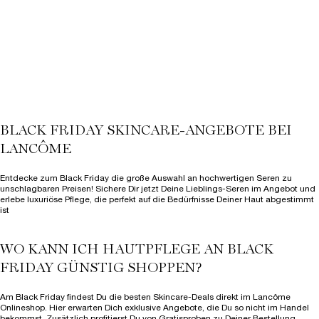
✓ Leichte Textur
✓ Mit Niacinamide & Pro-Xylane™
Eine Größe verfügbar
100 ml
190,00 €
LOADING ...
BLACK FRIDAY SKINCARE-ANGEBOTE BEI
(1.900,00 €/1l.)
LANCÔME
Entdecke zum Black Friday die große Auswahl an hochwertigen Seren zu
unschlagbaren Preisen! Sichere Dir jetzt Deine Lieblings-Seren im Angebot und
erlebe luxuriöse Pflege, die perfekt auf die Bedürfnisse Deiner Haut abgestimmt
ist
WO KANN ICH HAUTPFLEGE AN BLACK
FRIDAY GÜNSTIG SHOPPEN?
Am Black Friday findest Du die besten Skincare-Deals direkt im Lancôme
Onlineshop. Hier erwarten Dich exklusive Angebote, die Du so nicht im Handel
bekommst. Zusätzlich profitierst Du von Gratisproben zu Deiner Bestellung.