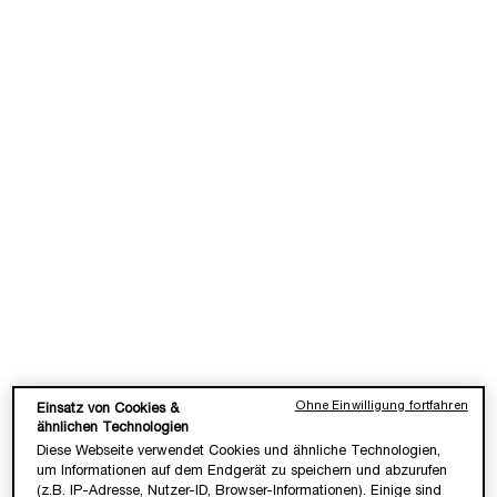
LOADING ...
LOADING ...
(2.800,00 €/1l.)
(2.840,00 €/1l.)
REFILLABLE
ADVANCED GÉNIFIQUE YEUX
ABSOLUE THE SERUM
LIGHT-PEARL
NACHFÜLLBAR
Augen- & Wimpernserum
✓ Luxus Anti-Aging-Gesichtsserum
Ohne Einwilligung fortfahren
Einsatz von Cookies &
✓ Intensives Konzentrat
Eine Größe verfügbar
ähnlichen Technologien
Wähle eine Größe aus
20 ml
Diese Webseite verwendet Cookies und ähnliche Technologien,
um Informationen auf dem Endgerät zu speichern und abzurufen
75,00 €
320,00 €
(z.B. IP-Adresse, Nutzer-ID, Browser-Informationen). Einige sind