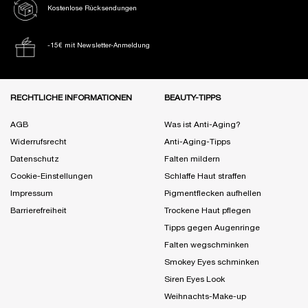
Kostenlose Rücksendungen
-15€ mit Newsletter-Anmeldung
Fußzeile Navigation
RECHTLICHE INFORMATIONEN
BEAUTY-TIPPS
AGB
Was ist Anti-Aging?
Widerrufsrecht
Anti-Aging-Tipps
Datenschutz
Falten mildern
Cookie-Einstellungen
Schlaffe Haut straffen
Impressum
Pigmentflecken aufhellen
Barrierefreiheit
Trockene Haut pflegen
Tipps gegen Augenringe
Falten wegschminken
Smokey Eyes schminken
Siren Eyes Look
Weihnachts-Make-up