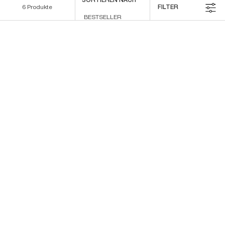
SORTIEREN NACH
6 Produkte
FILTER
FILTERMENÜ
NEU
LA NUIT TRÉSOR LE
LA NUIT TRÉSOR ROUGE
PARFUM
DRAMA
✓ Mit Rose-, Kakao- &
Die neue Erdbeer-Intensität –
Jogannisbeer-Akkord
dramatisch verlockend
✓ Intensivster Trésor-Duft
Wähle eine Größe aus
Wähle eine Größe aus