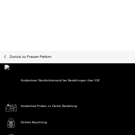
Eau de Parfum
✓ Einzigartiger Amber-Duft
✓ Mit Oud-Holz-Akkord & Vanille
Bourbon
Wähle eine Größe aus
Wähle eine Größe aus
67,00 €
130,00 €
LOADING ...
LOADING ...
(2.233,33 €/1l.)
(1.300,00 €/1l.)
Zurück zu Frauen Parfum
Kostenloser Standardversand
bei Bestellungen über 35€
Kostenlose Proben
zu Deiner Bestellung
Sichere Bezahlung