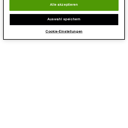
✓ Pudrige & sinnliche Duftnuancen
Wähle eine Größe aus
Wähle eine Größe aus
Alle akzeptieren
135,00 €
120,00 €
Auswahl speichern
LOADING ...
LOADING ...
Cookie-Einstellungen
(1.350,00 €/1l.)
(1.600,00 €/1l.)
NEU
TRÉSOR MIDNIGHT ROSE
LA NUIT TRÉSOR VANILLE
EAU DE PARFUM
NOIRE