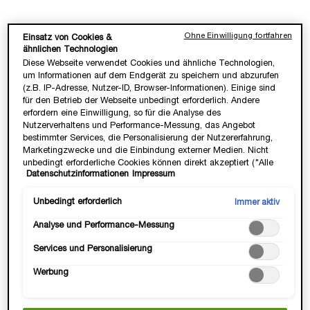
150,00 €
109,00 €
Ohne Einwilligung fortfahren
Einsatz von Cookies &
LOADING ...
LOADING ...
ähnlichen Technologien
Diese Webseite verwendet Cookies und ähnliche Technologien,
um Informationen auf dem Endgerät zu speichern und abzurufen
(1.500,00 €/1l.)
(2.180,00 €/L.)
(z.B. IP-Adresse, Nutzer-ID, Browser-Informationen). Einige sind
für den Betrieb der Webseite unbedingt erforderlich. Andere
erfordern eine Einwilligung, so für die Analyse des
BESTSELLER
Nutzerverhaltens und Performance-Messung, das Angebot
bestimmter Services, die Personalisierung der Nutzererfahrung,
Marketingzwecke und die Einbindung externer Medien. Nicht
unbedingt erforderliche Cookies können direkt akzeptiert ("Alle
Datenschutzinformationen
Impressum
akzeptieren") oder abgelehnt ("Ohne Einwilligung fortfahren")
werden. Individuelle Anpassungen der Einstellungen sind
ebenfalls möglich und speicherbar ("Auswahl speichern"). Die
Unbedingt erforderlich
Immer aktiv
Auswahl kann jederzeit unter dem Link "Cookie-Einstellungen"
Analyse und Performance-Messung
angepasst werden. Für weitere Informationen s. unsere
Datenschutzinformationen.
Services und Personalisierung
TRÉSOR EAU DE PARFUM
LA NUIT TRÉSOR EAU DE
Werbung
PARFUM
✓ Duftkomposition mit Rose &
Eau De Parfum Spray
Sandelholz