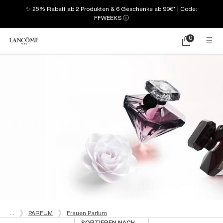
✨ 25% Rabatt ab 2 Produkten & 6 Geschenke ab 99€* | Code:
FFWEEKS
ⓘ
0
Mein
0 produkt
Warenkorb
Hauptinhalt
LA NUIT TRÉSOR
...
PARFUM
Frauen Parfum