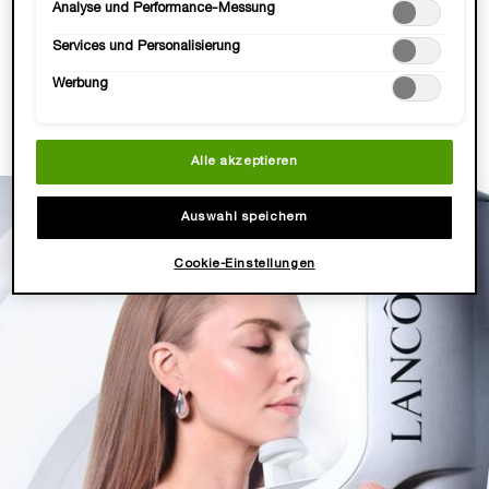
mindestens zwei Hautpflegeprodukten aus Deiner
Analyse und Performance-Messung
angepasst werden. Für weitere Informationen s. unsere
empfohlenen Routine.​
Datenschutzinformationen.
Services und Personalisierung
HAUTANALYSE STARTEN
Werbung
Alle akzeptieren
Auswahl speichern
Cookie-Einstellungen