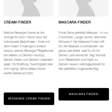
CREAM-FINDER
MASCARA-FINDER
Welche Rénergie-Creme ist die
Finde Deine perfekte Mascara – in nur
richtige für Dich? Deine Haut hat
3 Schritten. Lange, dichte, definierte
individuelle Bedürfnisse – finde mit
Wimpern? Der Mascara Finder hilft
dem Cream Finder ganz einfach
Dir, die Mascara zu entdecken, die
heraus, welche Rénergie-Pflegeformel
genau das bietet, was Du Dir für
am besten zu Deinem Hauttyp,
Deinen Look wünschst. Sag Tschüss
Deinen Zielen und Deinem Lebensstil
zum Rätselraten und Hallo zu
passt. Ob Straffung, Feuchtigkeit oder
Deinem neuen Lieblingsprodukt für
Anti-Aging: Deine ideale Creme
den perfekten Augenaufschlag.
wartet bereits auf Dich.
MASCARA FINDEN
PASSENDE CREME FINDEN