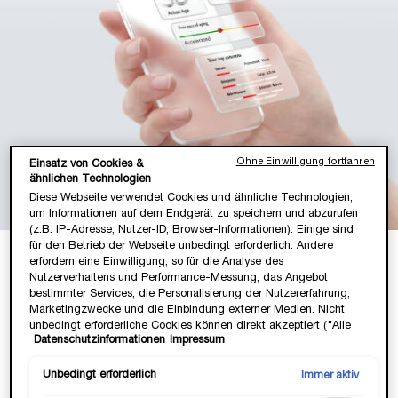
Ohne Einwilligung fortfahren
Einsatz von Cookies &
ähnlichen Technologien
Diese Webseite verwendet Cookies und ähnliche Technologien,
um Informationen auf dem Endgerät zu speichern und abzurufen
(z.B. IP-Adresse, Nutzer-ID, Browser-Informationen). Einige sind
für den Betrieb der Webseite unbedingt erforderlich. Andere
erfordern eine Einwilligung, so für die Analyse des
E-SKIN EXPERT
Nutzerverhaltens und Performance-Messung, das Angebot
bestimmter Services, die Personalisierung der Nutzererfahrung,
Wusstest Du, dass Dein chronologisches Alter und Dein
Marketingzwecke und die Einbindung externer Medien. Nicht
biologisches Hautalter oft weit auseinanderliegen? Teste
unbedingt erforderliche Cookies können direkt akzeptiert ("Alle
Datenschutzinformationen
Impressum
mit nur einem Selfie Deine 9 Longevity-Marker und ermittle in
akzeptieren") oder abgelehnt ("Ohne Einwilligung fortfahren")
unter fünf Minuten das wahre Alter Deiner Haut - schnell,
werden. Individuelle Anpassungen der Einstellungen sind
präzise und bequem von zu Hause aus. Und das Beste:
ebenfalls möglich und speicherbar ("Auswahl speichern"). Die
Unbedingt erforderlich
Immer aktiv
Sichere Dir im Anschluss bis zu 28 % Rabatt beim Kauf von
Auswahl kann jederzeit unter dem Link "Cookie-Einstellungen"