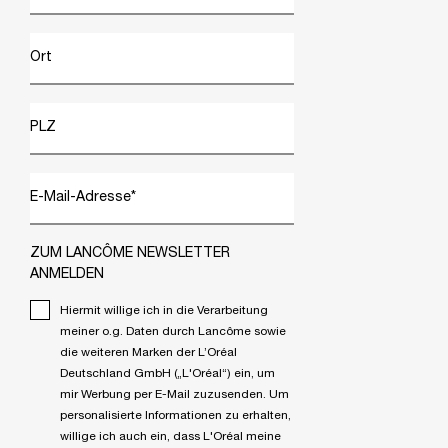
Ort
PLZ
E-Mail-Adresse
*
ZUM LANCÔME NEWSLETTER
ANMELDEN
Hiermit willige ich in die Verarbeitung
meiner o.g. Daten durch Lancôme sowie
die weiteren Marken der L’Oréal
Deutschland GmbH („L'Oréal“) ein, um
mir Werbung per E-Mail zuzusenden. Um
personalisierte Informationen zu erhalten,
willige ich auch ein, dass L'Oréal meine