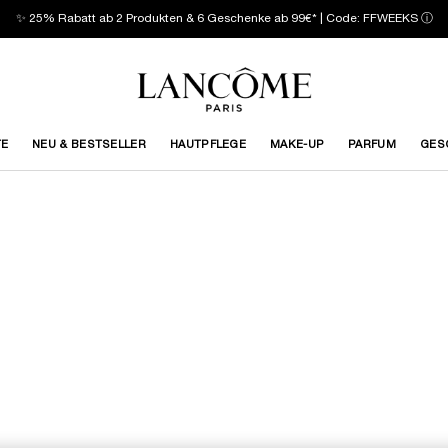
✨ 25% Rabatt ab 2 Produkten & 6 Geschenke ab 99€* | Code: FFWEEKS
ⓘ
TE
NEU & BESTSELLER
HAUTPFLEGE
MAKE-UP
PARFUM
GES
BESTSELLER