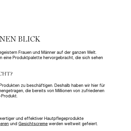
LOADING ...
(933,33 €/1l.)
NEN BLICK
begeistern Frauen und Männer auf der ganzen Welt.
 eine Produktpalette hervorgebracht, die sich sehen
CHT?
n Produkten zu beschäftigen. Deshalb haben wir hier für
ngetragen, die bereits von Millionen von zufriedenen
-Produkt.
wertiger und effektiver Hautpflegeprodukte
seren
und
Gesichtscreme
werden weltweit gefeiert.