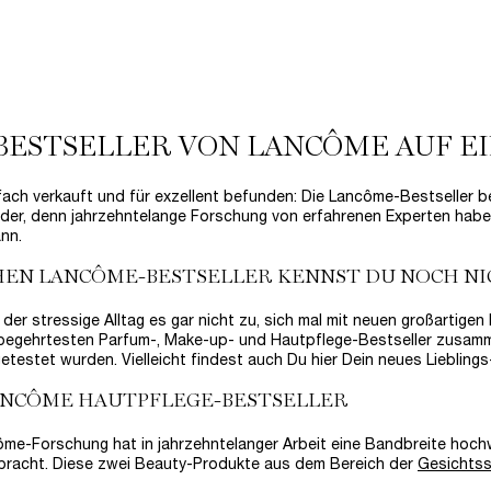
LOADING ...
LOADING ...
(3.888,89 €/1l.)
(1.740,00 €/1l.)
 BESTSELLER VON LANCÔME AUF EI
nfach verkauft und für exzellent befunden: Die Lancôme-Bestseller 
der, denn jahrzehntelange Forschung von erfahrenen Experten haben
nn.
EN LANCÔME-BESTSELLER KENNST DU NOCH NI
 der stressige Alltag es gar nicht zu, sich mal mit neuen großartige
 begehrtesten Parfum-, Make-up- und Hautpflege-Bestseller zusamme
testet wurden. Vielleicht findest auch Du hier Dein neues Lieblings
ANCÔME HAUTPFLEGE-BESTSELLER
ôme-Forschung hat in jahrzehntelanger Arbeit eine Bandbreite hoch
bracht. Diese zwei Beauty-Produkte aus dem Bereich der
Gesichts