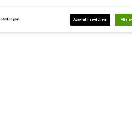
LER
BESTSELLER
nstellungen
Auswahl speichern
Alle a
TUBES ORIGINAL LIP GLOSS
HYPNÔSE MASCARA
✓ Pflegende Formel
✓ Für voluminöse Wimper
Ultra glossy & intensive Farbe
✓ Mit Vitamin B5: stärkt Wim
Farbe:
04 Miracle
Farbe:
01 Noir
Wählen Sie eine Farbe