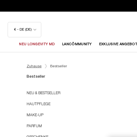
€ - DE (DE)
NEU LONGEVITY MD
LANCÔMMUNITY
EXKLUSIVE ANGEBO
Hauptinhalt
Zuhause
Bestseller
Bestseller
Bestseller
NEU & BESTSELLER
HAUTPFLEGE
MAKE-UP
PARFUM