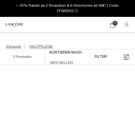
✨ 25% Rabatt ab 2 Produkten & 6 Geschenke ab 99€* | Code:
FFWEEKS
ⓘ
0
Mein
0 produkt
Warenkorb
Hauptinhalt
Zuhause
HAUTPFLEGE
SORTIEREN NACH
5 Produkte
FILTER
FILTERMENÜ
BESTSELLER