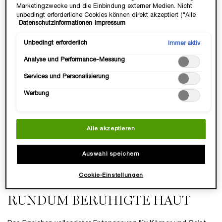
Marketingzwecke und die Einbindung externer Medien. Nicht
unbedingt erforderliche Cookies können direkt akzeptiert ("Alle
Datenschutzinformationen
Impressum
akzeptieren") oder abgelehnt ("Ohne Einwilligung fortfahren")
werden. Individuelle Anpassungen der Einstellungen sind
ebenfalls möglich und speicherbar ("Auswahl speichern"). Die
Unbedingt erforderlich
Immer aktiv
Auswahl kann jederzeit unter dem Link "Cookie-Einstellungen"
Analyse und Performance-Messung
angepasst werden. Für weitere Informationen s. unsere
Datenschutzinformationen.
HYDRA ZEN ANTI-STRESS
Services und Personalisierung
RICH CREAM
Stressabbauende
Werbung
Feuchtigkeitsspendende
Eine Größe verfügbar
Reichhaltige Creme
50 ml
Alle akzeptieren
60,00 €
Auswahl speichern
LOADING ...
Cookie-Einstellungen
(1.200,00 €/1l.)
FEUCHTIGKEITSPFLEGE FÜR
RUNDUM BERUHIGTE HAUT