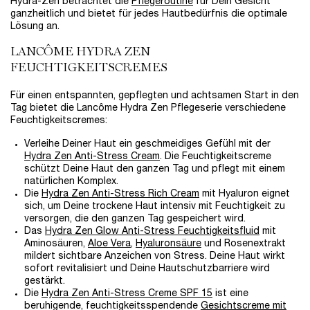
Hydra-Zen betrachtet die
Pflegeroutine
für Dein Gesicht
ganzheitlich und bietet für jedes Hautbedürfnis die optimale
Lösung an.
LANCÔME HYDRA ZEN
FEUCHTIGKEITSCREMES
Für einen entspannten, gepflegten und achtsamen Start in den
Tag bietet die Lancôme Hydra Zen Pflegeserie verschiedene
Feuchtigkeitscremes:
Verleihe Deiner Haut ein geschmeidiges Gefühl mit der
Hydra Zen Anti-Stress Cream
. Die Feuchtigkeitscreme
schützt Deine Haut den ganzen Tag und pflegt mit einem
natürlichen Komplex.
Die
Hydra Zen Anti-Stress Rich Cream
mit Hyaluron eignet
sich, um Deine trockene Haut intensiv mit Feuchtigkeit zu
versorgen, die den ganzen Tag gespeichert wird.
Das
Hydra Zen Glow Anti-Stress Feuchtigkeitsfluid
mit
Aminosäuren,
Aloe Vera
,
Hyaluronsäure
und Rosenextrakt
mildert sichtbare Anzeichen von Stress. Deine Haut wirkt
sofort revitalisiert und Deine Hautschutzbarriere wird
gestärkt.
Die
Hydra Zen Anti-Stress Creme SPF 15
ist eine
beruhigende, feuchtigkeitsspendende
Gesichtscreme mit