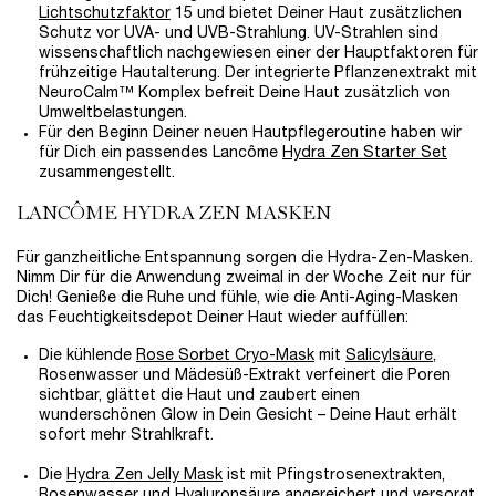
Lichtschutzfaktor
15 und bietet Deiner Haut zusätzlichen
Schutz vor UVA- und UVB-Strahlung. UV-Strahlen sind
wissenschaftlich nachgewiesen einer der Hauptfaktoren für
frühzeitige Hautalterung. Der integrierte Pflanzenextrakt mit
NeuroCalm™ Komplex befreit Deine Haut zusätzlich von
Umweltbelastungen.
Für den Beginn Deiner neuen Hautpflegeroutine haben wir
für Dich ein passendes Lancôme
Hydra Zen Starter Set
zusammengestellt.
LANCÔME HYDRA ZEN MASKEN
Für ganzheitliche Entspannung sorgen die Hydra-Zen-Masken.
Nimm Dir für die Anwendung zweimal in der Woche Zeit nur für
Dich! Genieße die Ruhe und fühle, wie die Anti-Aging-Masken
das Feuchtigkeitsdepot Deiner Haut wieder auffüllen:
Die kühlende
Rose Sorbet Cryo-Mask
mit
Salicylsäure
,
Rosenwasser und Mädesüß-Extrakt verfeinert die Poren
sichtbar, glättet die Haut und zaubert einen
wunderschönen Glow in Dein Gesicht – Deine Haut erhält
sofort mehr Strahlkraft.
Die
Hydra Zen Jelly Mask
ist mit Pfingstrosenextrakten,
Rosenwasser und Hyaluronsäure angereichert und versorgt