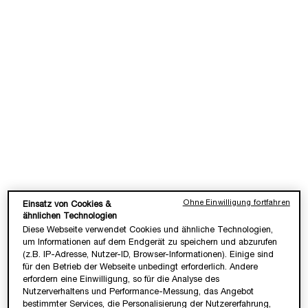
HYDRA ZEN ANTI-STRESS
HYDRA ZEN ANTI-STRESS
NACHTCREME
CREAM-GEL
✓ Feuchtigkeitsspendende
✓ Anti-Stress Feuchtigkeitscreme
Nachtcreme
✓ Erfrischt & beruhigt die Haut
Eine Größe verfügbar
sofort​
Wähle eine Größe aus
50 ml
75,00 €
60,00 €
LOADING ...
LOADING ...
Ohne Einwilligung fortfahren
Einsatz von Cookies &
ähnlichen Technologien
(1.500,00 €/1l.)
(1.200,00 €/1l.)
Diese Webseite verwendet Cookies und ähnliche Technologien,
um Informationen auf dem Endgerät zu speichern und abzurufen
(z.B. IP-Adresse, Nutzer-ID, Browser-Informationen). Einige sind
für den Betrieb der Webseite unbedingt erforderlich. Andere
erfordern eine Einwilligung, so für die Analyse des
Nutzerverhaltens und Performance-Messung, das Angebot
bestimmter Services, die Personalisierung der Nutzererfahrung,