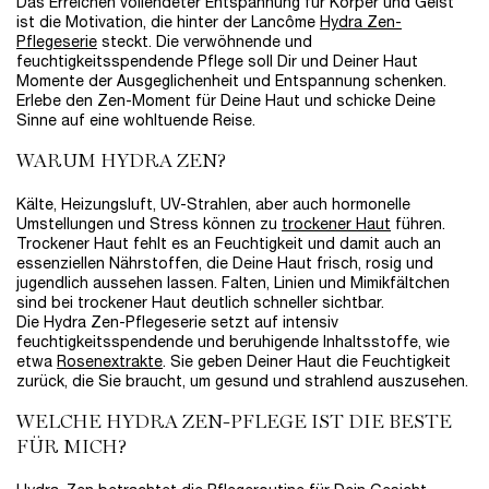
Das Erreichen vollendeter Entspannung für Körper und Geist
ist die Motivation, die hinter der Lancôme
Hydra Zen-
Pflegeserie
steckt. Die verwöhnende und
feuchtigkeitsspendende Pflege soll Dir und Deiner Haut
Momente der Ausgeglichenheit und Entspannung schenken.
Erlebe den Zen-Moment für Deine Haut und schicke Deine
Sinne auf eine wohltuende Reise.
WARUM HYDRA ZEN?
Kälte, Heizungsluft, UV-Strahlen, aber auch hormonelle
Umstellungen und Stress können zu
trockener Haut
führen.
Trockener Haut fehlt es an Feuchtigkeit und damit auch an
essenziellen Nährstoffen, die Deine Haut frisch, rosig und
jugendlich aussehen lassen. Falten, Linien und Mimikfältchen
sind bei trockener Haut deutlich schneller sichtbar.
Die Hydra Zen-Pflegeserie setzt auf intensiv
feuchtigkeitsspendende und beruhigende Inhaltsstoffe, wie
etwa
Rosenextrakte
. Sie geben Deiner Haut die Feuchtigkeit
zurück, die Sie braucht, um gesund und strahlend auszusehen.
WELCHE HYDRA ZEN-PFLEGE IST DIE BESTE
FÜR MICH?