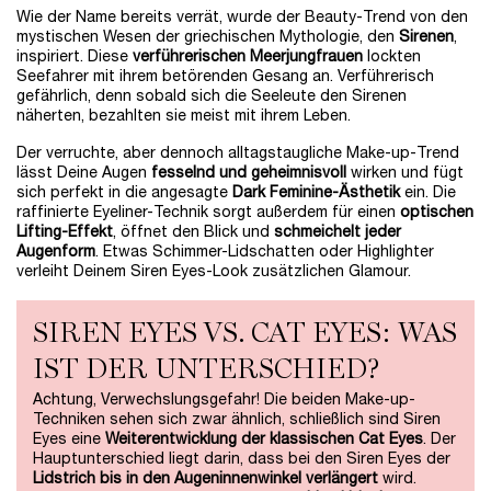
Wie der Name bereits verrät, wurde der Beauty-Trend von den
mystischen Wesen der griechischen Mythologie, den
Sirenen
,
inspiriert. Diese
verführerischen Meerjungfrauen
lockten
Seefahrer mit ihrem betörenden Gesang an. Verführerisch
gefährlich, denn sobald sich die Seeleute den Sirenen
näherten, bezahlten sie meist mit ihrem Leben.
Der verruchte, aber dennoch alltagstaugliche Make-up-Trend
lässt Deine Augen
fesselnd und geheimnisvoll
wirken und fügt
sich perfekt in die angesagte
Dark Feminine-Ästhetik
ein. Die
raffinierte Eyeliner-Technik sorgt außerdem für einen
optischen
Lifting-Effekt
, öffnet den Blick und
schmeichelt jeder
Augenform
. Etwas Schimmer-Lidschatten oder Highlighter
verleiht Deinem Siren Eyes-Look zusätzlichen Glamour.
SIREN EYES VS. CAT EYES: WAS
IST DER UNTERSCHIED?
Achtung, Verwechslungsgefahr! Die beiden Make-up-
Techniken sehen sich zwar ähnlich, schließlich sind Siren
Eyes eine
Weiterentwicklung der klassischen Cat Eyes
. Der
Hauptunterschied liegt darin, dass bei den Siren Eyes der
Lidstrich bis in den Augeninnenwinkel verlängert
wird.