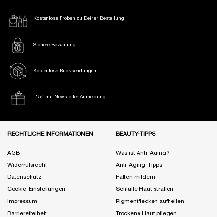
Kostenlose Proben
zu Deiner Bestellung
Sichere Bezahlung
Kostenlose Rücksendungen
-15€ mit Newsletter-Anmeldung
Fußzeile Navigation
RECHTLICHE INFORMATIONEN
BEAUTY-TIPPS
AGB
Was ist Anti-Aging?
Widerrufsrecht
Anti-Aging-Tipps
Datenschutz
Falten mildern
Cookie-Einstellungen
Schlaffe Haut straffen
Impressum
Pigmentflecken aufhellen
Barrierefreiheit
Trockene Haut pflegen