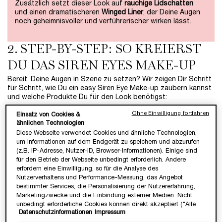
Zusätzlich setzt dieser Look auf
rauchige Lidschatten
und einen dramatischeren
Winged Liner
, der Deine Augen
noch geheimnisvoller und verführerischer wirken lässt.
2. STEP-BY-STEP: SO KREIERST
DU DAS SIREN EYES MAKE-UP
Bereit, Deine
Augen in Szene zu setzen
? Wir zeigen Dir Schritt
für Schritt, wie Du ein easy Siren Eye Make-up zaubern kannst
und welche Produkte Du für den Look benötigst:
Ohne Einwilligung fortfahren
MATERIAL: WAS BENÖTIGST
Einsatz von Cookies &
ähnlichen Technologien
DU?
Diese Webseite verwendet Cookies und ähnliche Technologien,
um Informationen auf dem Endgerät zu speichern und abzurufen
Primer oder
Eyeshadow Base
(z.B. IP-Adresse, Nutzer-ID, Browser-Informationen). Einige sind
Neutraler,
matter Lidschatten
in Nude-, Beige- oder Brauntönen
für den Betrieb der Webseite unbedingt erforderlich. Andere
Dunklere Lidschatten-Nuance
in Braun, Grau oder Schwarz
erfordern eine Einwilligung, so für die Analyse des
Schimmernder Lidschatten
oder Highlighter
Eyeliner oder Kajalstift
in Dunkelbraun oder Schwarz
Nutzerverhaltens und Performance-Messung, das Angebot
Mascara
bestimmter Services, die Personalisierung der Nutzererfahrung,
Lidschattenpinsel
Marketingzwecke und die Einbindung externer Medien. Nicht
unbedingt erforderliche Cookies können direkt akzeptiert ("Alle
Datenschutzinformationen
Impressum
akzeptieren") oder abgelehnt ("Ohne Einwilligung fortfahren")
PROFI-TIPP UNSERER MAKE-