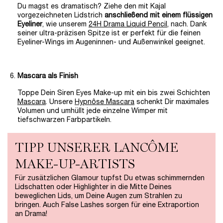
Du magst es dramatisch? Ziehe den mit Kajal
vorgezeichneten Lidstrich
anschließend mit einem flüssigen
Eyeliner
, wie unserem
24H Drama Liquid Pencil
, nach. Dank
seiner ultra-präzisen Spitze ist er perfekt für die feinen
Eyeliner-Wings im Augeninnen- und Außenwinkel geeignet.
Mascara als Finish
Toppe Dein Siren Eyes Make-up mit ein bis zwei Schichten
Mascara
. Unsere
Hypnôse Mascara
schenkt Dir maximales
Volumen und umhüllt jede einzelne Wimper mit
tiefschwarzen Farbpartikeln.
TIPP UNSERER LANCÔME
MAKE-UP-ARTISTS
Für zusätzlichen Glamour tupfst Du etwas schimmernden
Lidschatten oder Highlighter in die Mitte Deines
beweglichen Lids, um Deine Augen zum Strahlen zu
bringen. Auch False Lashes sorgen für eine Extraportion
an Drama!