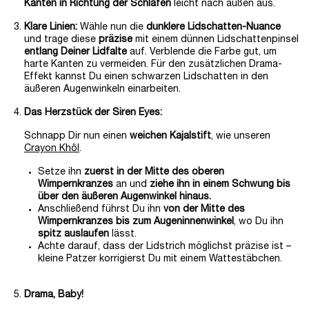
Kanten in Richtung der Schläfen
leicht nach außen aus.
Klare Linien:
Wähle nun die
dunklere Lidschatten-Nuance
und trage diese
präzise
mit einem dünnen Lidschattenpinsel
entlang Deiner Lidfalte
auf. Verblende die Farbe gut, um
harte Kanten zu vermeiden. Für den zusätzlichen Drama-
Effekt kannst Du einen schwarzen Lidschatten in den
äußeren Augenwinkeln einarbeiten.
Das Herzstück der Siren Eyes:
Schnapp Dir nun einen
weichen Kajalstift
, wie unseren
Crayon Khôl
.
Setze ihn
zuerst in der Mitte des oberen
Wimpernkranzes
an und
ziehe ihn in einem Schwung bis
über den äußeren Augenwinkel hinaus.
Anschließend führst Du ihn
von der Mitte des
Wimpernkranzes bis zum Augeninnenwinkel
, wo Du ihn
spitz auslaufen
lässt.
Achte darauf, dass der Lidstrich möglichst präzise ist –
kleine Patzer korrigierst Du mit einem Wattestäbchen.
Drama, Baby!