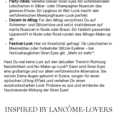
Party-Vibes:
Verleihe Deinen Siren Eyes mit schimmerndem
Lidschatten in Silber- oder Champagner-Nuancen das
gewisse Etwas. Ein Lipgloss im Wet-Look macht den
verführerischen Meerjungfrauen-Look perfekt.
Dezent im Alltag:
Für den Alltag verzichtest Du auf
Schimmer- und Glitzertöne und setzt stattdessen auf
matte Nuancen in Nude oder Braun. Ein farblich passender
Lippenstift in Nude oder Rosé rundet das Alltags-Make-up
ab.
Festival-Look:
Hier ist Kreativität gefragt: Ob Lidschatten in
Meeresblau oder funkelnder Glitzer-Eyeliner – bei
festivaltauglichen Siren Eyes gilt: „Mehr ist mehr”!
Hast Du mal keine Lust auf den aktuellen Trend in Richtung
Natürlichkeit und No-Make-up-Look? Dann sind Siren Eyes
eine großartige und vor allem verführerische Alternative. Sie
setzen Deine Augen gekonnt in Szene, sorgen für einen
optischen Lifting-Effekt und verleihen Dir einen
ausdrucksstarken Look. Probiere es aus und entdecke die
faszinierende Wirkung der Siren Eyes!
INSPIRED BY LANCÔME-LOVERS