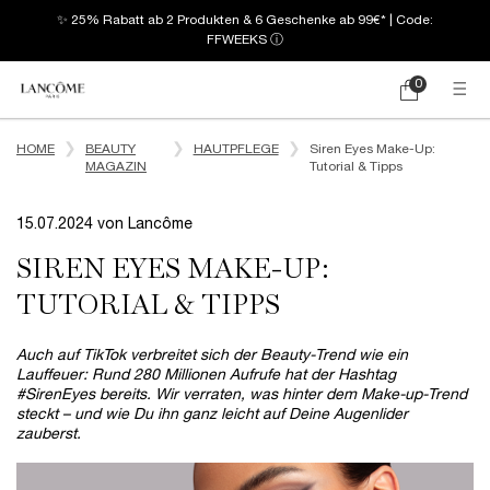
✨ 25% Rabatt ab 2 Produkten & 6 Geschenke ab 99€* | Code:
FFWEEKS
ⓘ
0
Mein
0 produkt
Warenkorb
Hauptinhalt
HOME
BEAUTY
HAUTPFLEGE
Siren Eyes Make-Up:
MAGAZIN
Tutorial & Tipps
15.07.2024 von Lancôme
SIREN EYES MAKE-UP:
TUTORIAL & TIPPS
Auch auf TikTok verbreitet sich der Beauty-Trend wie ein
Lauffeuer: Rund 280 Millionen Aufrufe hat der Hashtag
#SirenEyes bereits. Wir verraten, was hinter dem Make-up-Trend
steckt – und wie Du ihn ganz leicht auf Deine Augenlider
zauberst.