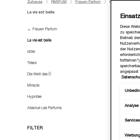
Zuhause
PARFUM
Frauen Parfum
La Vie Est Belle
La vie est belle
Einsat
La vie est belle
Diese Webs
Frauen Parfum
zu speicher
Betrieb der
La vie est belle
Nutzerverh
der Nutzer
NEU
Idôle
erforderlic
ROSE-SE
fortfahren
Trésor
speicherba
angepasst 
Die Welt des Ô
Datenschu
Miracle
Unbeding
Hypnôse
Analyse
Absolue Les Parfums
Services
FILTER
Werbun
LA V