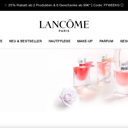
✨ 25% Rabatt ab 2 Produkten & 6 Geschenke ab 99€* | Code: FFWEEKS
ⓘ
TE
NEU & BESTSELLER
HAUTPFLEGE
MAKE-UP
PARFUM
GES