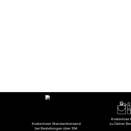
LA VIE 
L
Kostenlose 
Kostenloser Standardversand
zu Deiner Be
bei Bestellungen über 35€