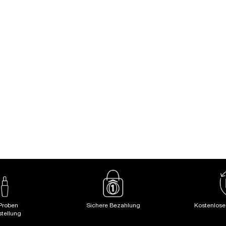
EST BELLE L'ELIXIR 50ML SET
LA VIE EST BELLE INTEN
imitierte Weihnachts-Edition
Intensives Eau de Parfum für 
Eine Größe verfügbar
Wähle eine Größe aus
Geschenkset
120,00 €
80,00 €
LOADING ...
LOADING ...
(2.666,67 €/1l.)
Proben
Sichere Bezahlung
Kostenlos
stellung