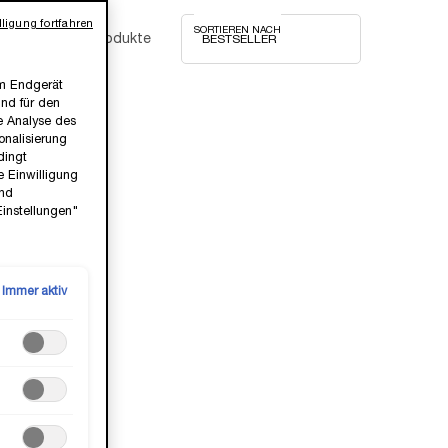
ligung fortfahren
SORTIEREN NACH
14 Produkte
em Endgerät
ind für den
ie Analyse des
nalisierung
dingt
BESTSELLER
e Einwilligung
und
Einstellungen"
Immer aktiv
E NUDE
LA VIE EST BELLE EAU DE PARFUM