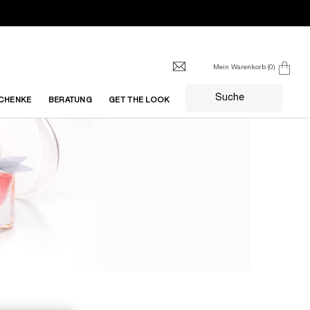
Mein Warenkorb
0
0 produkt
Suche
CHENKE
BERATUNG
GET THE LOOK