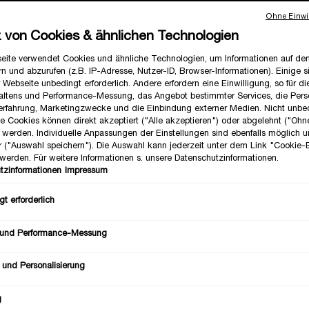
Ohne Einwil
z von Cookies & ähnlichen Technologien
eite verwendet Cookies und ähnliche Technologien, um Informationen auf d
n und abzurufen (z.B. IP-Adresse, Nutzer-ID, Browser-Informationen). Einige s
 Webseite unbedingt erforderlich. Andere erfordern eine Einwilligung, so für d
altens und Performance-Messung, das Angebot bestimmter Services, die Perso
erfahrung, Marketingzwecke und die Einbindung externer Medien. Nicht unbe
NEU
he Cookies können direkt akzeptiert ("Alle akzeptieren") oder abgelehnt ("Ohn
LECT
") werden. Individuelle Anpassungen der Einstellungen sind ebenfalls möglich 
r ("Auswahl speichern"). Die Auswahl kann jederzeit unter dem Link "Cookie-
werden. Für weitere Informationen s. unsere Datenschutzinformationen.
tzinformationen
Impressum
t erforderlich
 und Performance-Messung
 und Personalisierung
g
IE EST BELLE VERY CHERRY
LA VIE EST BELLE VANILL