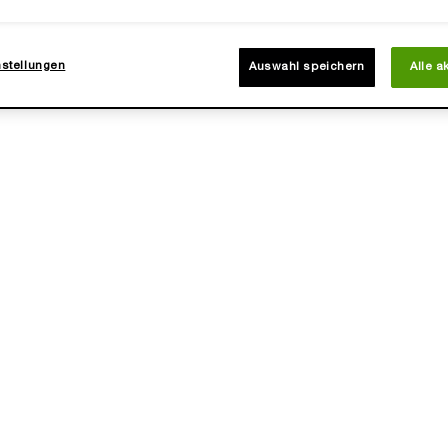
mes erster holziger Kirsch-Duft
Eau de Parfum Sensuelle
nstellungen
Auswahl speichern
Alle a
eine Größe aus
Wähle eine Größe aus
155,00 €
73,00 €
LOADING ...
LOADING ...
(2.433,33 €/1l.)