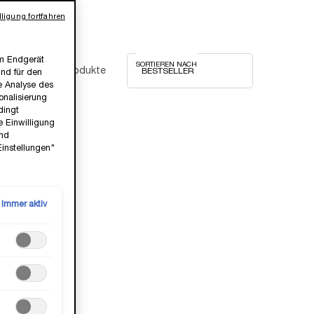
ligung fortfahren
em Endgerät
SORTIEREN NACH
91 Produkte
ind für den
ie Analyse des
nalisierung
dingt
e Einwilligung
und
Einstellungen"
NEU
Immer aktiv