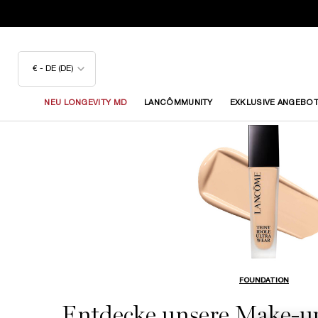
€ - DE (DE)
NEU LONGEVITY MD
LANCÔMMUNITY
EXKLUSIVE ANGEBO
Hauptinhalt
FOUNDATION
Entdecke unsere Make-up