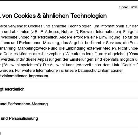
Ohne Einwil
z von Cookies & ähnlichen Technologien
eite verwendet Cookies und ähnliche Technologien, um Informationen auf d
n und abzurufen (z.B. IP-Adresse, Nutzer-ID, Browser-Informationen). Einige s
 Webseite unbedingt erforderlich. Andere erfordern eine Einwilligung, so für d
altens und Performance-Messung, das Angebot bestimmter Services, die Perso
erfahrung, Marketingzwecke und die Einbindung externer Medien. Nicht unbe
he Cookies können direkt akzeptiert ("Alle akzeptieren") oder abgelehnt ("Ohn
") werden. Individuelle Anpassungen der Einstellungen sind ebenfalls möglich 
r ("Auswahl speichern"). Die Auswahl kann jederzeit unter dem Link "Cookie-
LER
NEU
werden. Für weitere Informationen s. unsere Datenschutzinformationen.
tzinformationen
Impressum
t erforderlich
 und Performance-Messung
 und Personalisierung
g