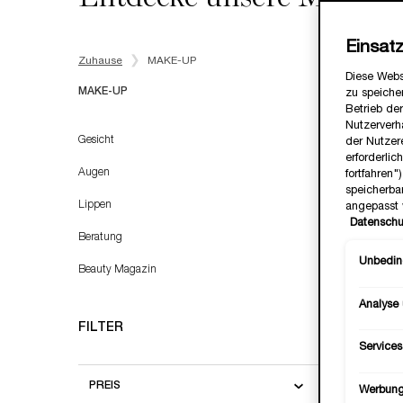
Einsat
Zuhause
MAKE-UP
Diese Webs
MAKE-UP
zu speicher
Betrieb der
Nutzerverh
MAKE-UP
Gesicht
der Nutzer
erforderlic
Augen
fortfahren
speicherba
BESTSEL
Lippen
angepasst 
Datenschu
Beratung
Unbeding
Beauty Magazin
Analyse
FILTER
Services
PREIS
Werbun