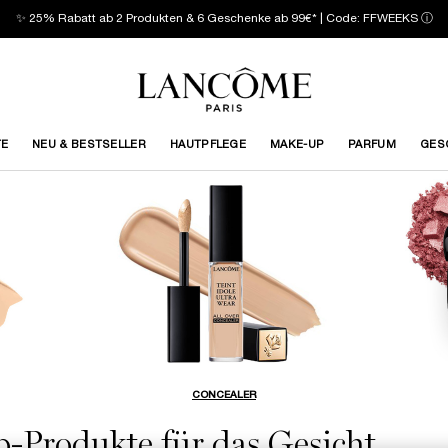
✨ 25% Rabatt ab 2 Produkten & 6 Geschenke ab 99€* | Code: FFWEEKS
ⓘ
TE
NEU & BESTSELLER
HAUTPFLEGE
MAKE-UP
PARFUM
GES
CONCEALER
-Produkte für das Gesicht