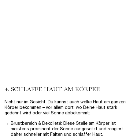
RÉNERGIE H.P.N. 300-PEPTIDE CREAM
✓ Straffende Anti-Aging Creme
✓ Mit Hyaluronsäure, Peptiden & Niacinamid
Wähle eine Größe aus
123,00 €
LOADING ...
4. SCHLAFFE HAUT AM KÖRPER
Nicht nur im Gesicht, Du kannst auch welke Haut am ganzen
Körper bekommen – vor allem dort, wo Deine Haut stark
gedehnt wird oder viel Sonne abbekommt:
Brustbereich & Dekolleté: Diese Stelle am Körper ist
meistens prominent der Sonne ausgesetzt und reagiert
daher schneller mit Falten und schlaffer Haut.