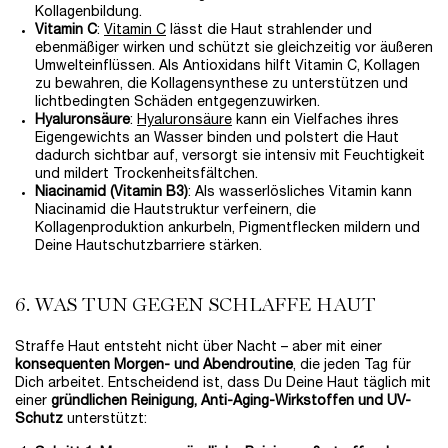
Kollagenbildung.
Vitamin C
:
Vitamin C
lässt die Haut strahlender und
ebenmäßiger wirken und schützt sie gleichzeitig vor äußeren
Umwelteinflüssen. Als Antioxidans hilft Vitamin C, Kollagen
zu bewahren, die Kollagensynthese zu unterstützen und
lichtbedingten Schäden entgegenzuwirken.
Hyaluronsäure
:
Hyaluronsäure
kann ein Vielfaches ihres
Eigengewichts an Wasser binden und polstert die Haut
dadurch sichtbar auf, versorgt sie intensiv mit Feuchtigkeit
und mildert Trockenheitsfältchen.
Niacinamid (Vitamin B3)
: Als wasserlösliches Vitamin kann
Niacinamid die Hautstruktur verfeinern, die
Kollagenproduktion ankurbeln, Pigmentflecken mildern und
Deine Hautschutzbarriere stärken.
6. WAS TUN GEGEN SCHLAFFE HAUT
Straffe Haut entsteht nicht über Nacht – aber mit einer
konsequenten Morgen- und Abendroutine
, die jeden Tag für
Dich arbeitet. Entscheidend ist, dass Du Deine Haut täglich mit
einer
gründlichen Reinigung, Anti-Aging-Wirkstoffen und UV-
Schutz
unterstützt: