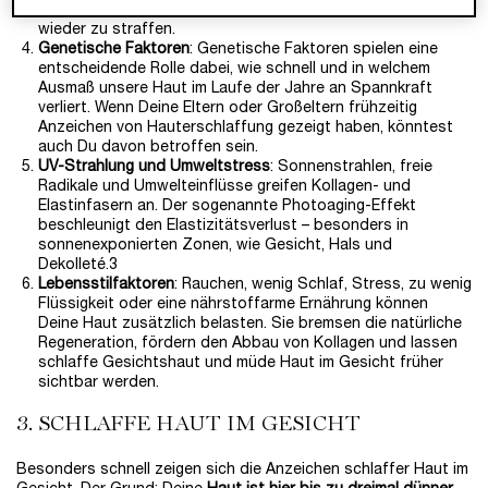
das Gewebe gedehnt wurde und Zeit braucht, um sich
wieder zu straffen.
Genetische Faktoren
: Genetische Faktoren spielen eine
entscheidende Rolle dabei, wie schnell und in welchem
Ausmaß unsere Haut im Laufe der Jahre an Spannkraft
verliert. Wenn Deine Eltern oder Großeltern frühzeitig
Anzeichen von Hauterschlaffung gezeigt haben, könntest
auch Du davon betroffen sein.
UV-Strahlung und Umweltstress
: Sonnenstrahlen, freie
Radikale und Umwelteinflüsse greifen Kollagen- und
Elastinfasern an. Der sogenannte Photoaging-Effekt
beschleunigt den Elastizitätsverlust – besonders in
sonnenexponierten Zonen, wie Gesicht, Hals und
Dekolleté.3
Lebensstilfaktoren
: Rauchen, wenig Schlaf, Stress, zu wenig
Flüssigkeit oder eine nährstoffarme Ernährung können
Deine Haut zusätzlich belasten. Sie bremsen die natürliche
Regeneration, fördern den Abbau von Kollagen und lassen
schlaffe Gesichtshaut und müde Haut im Gesicht früher
sichtbar werden.
3. SCHLAFFE HAUT IM GESICHT
Besonders schnell zeigen sich die Anzeichen schlaffer Haut im