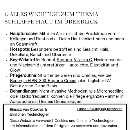
LOADING ...
1. ALLES WICHTIGE ZUM THEMA
SCHLAFFE HAUT IM ÜBERBLICK
Hauptursache
: Mit dem Alter nimmt die Produktion von
Kollagen
und Elastin ab – Deine Haut verliert nach und nach
an Spannkraft.
Hotspots
: Besonders betroffen sind Gesicht, Hals,
Dekolleté, Bauch und Oberarme.
Key-Wirkstoffe
: Retinol,
Peptide
,
Vitamin C
, Hyaluronsäure
und
Niacinamid
unterstützen Hautdichte, Elastizität und
Glow.
Pflegeroutine
: Straffende Seren und Cremes, wie die
Rénergie H.P.N. 300-Peptide Cream
, plus täglicher UV-
Schutz sind Deine Basis.
Behandlungen
: Nicht-invasive Methoden, wie Microneedling
oder Radiofrequenz, können die Pflege ergänzen – immer in
Absprache mit Deinem Dermatologen.
Ohne Einwilligung fortfahren
Einsatz von Cookies &
2. PLÖTZLICH SCHLAFFE HAUT: WAS SIND
ähnlichen Technologien
DIE URSACHEN?
Diese Webseite verwendet Cookies und ähnliche Technologien,
um Informationen auf dem Endgerät zu speichern und abzurufen