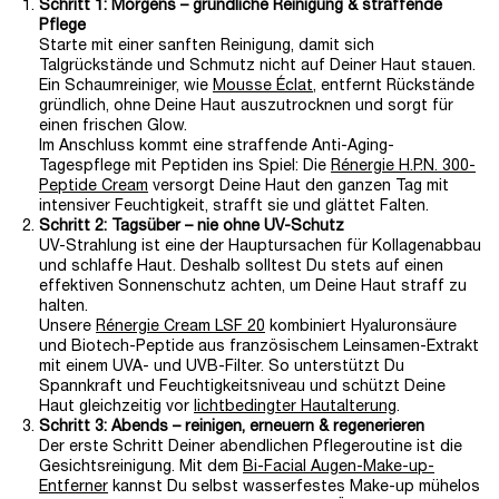
Schritt 1: Morgens – gründliche Reinigung & straffende
Pflege
Starte mit einer sanften Reinigung, damit sich
Talgrückstände und Schmutz nicht auf Deiner Haut stauen.
Ein Schaumreiniger, wie
Mousse Éclat
, entfernt Rückstände
gründlich, ohne Deine Haut auszutrocknen und sorgt für
einen frischen Glow.
Im Anschluss kommt eine straffende Anti-Aging-
Tagespflege mit Peptiden ins Spiel: Die
Rénergie H.P.N. 300-
Peptide Cream
versorgt Deine Haut den ganzen Tag mit
intensiver Feuchtigkeit, strafft sie und glättet Falten.
Schritt 2: Tagsüber – nie ohne UV-Schutz
UV-Strahlung ist eine der Hauptursachen für Kollagenabbau
und schlaffe Haut. Deshalb solltest Du stets auf einen
effektiven Sonnenschutz achten, um Deine Haut straff zu
halten.
Unsere
Rénergie Cream LSF 20
kombiniert Hyaluronsäure
und Biotech-Peptide aus französischem Leinsamen-Extrakt
mit einem UVA- und UVB-Filter. So unterstützt Du
Spannkraft und Feuchtigkeitsniveau und schützt Deine
Haut gleichzeitig vor
lichtbedingter Hautalterung
.
Schritt 3: Abends – reinigen, erneuern & regenerieren
Der erste Schritt Deiner abendlichen Pflegeroutine ist die
Gesichtsreinigung. Mit dem
Bi-Facial Augen-Make-up-
Entferner
kannst Du selbst wasserfestes Make-up mühelos