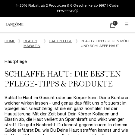
✨ 25% Rabatt ab 2 Produkten & 6 Geschenke ab 99€* | Code:
FFWEEKS
ⓘ
0
Mein
0 produkt
Warenkorb
Hauptinhalt
HOME
BEAUTY
HAUTPFLEGE
BEAUTY-TIPPS GEGEN MÜDE
MAGAZIN
UND SCHLAFFE HAUT
Hautpflege
SCHLAFFE HAUT: DIE BESTEN
PFLEGE-TIPPS & PRODUKTE
Schlaffe Haut im Gesicht oder am Körper kann Deine Konturen
weicher wirken lassen – und genau das fällt uns oft zuerst im
Spiegel auf. Gleichzeitig ist sie ein ganz normaler Teil der
Hautalterung: Mit der Zeit baut Dein Körper
Kollagen
und
Elastin ab, die Haut verliert an Spannkraft und wirkt weniger
straff. Die gute Nachricht: Du kannst gegensteuern. In diesem
Guide erfährst Du, wie Du Deine Haut straffen kannst und wie