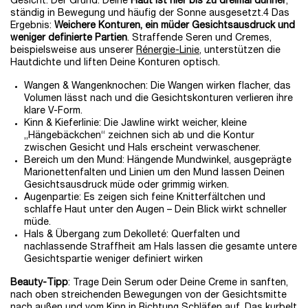
Gesicht. Der Grund: Deine
Haut ist hier bis zu dreimal dünner
,
ständig in Bewegung und häufig der Sonne ausgesetzt.4 Das
Ergebnis:
Weichere Konturen, ein müder Gesichtsausdruck und
weniger definierte Partien
. Straffende Seren und Cremes,
beispielsweise aus unserer
Rénergie-Linie
, unterstützen die
Hautdichte und liften Deine Konturen optisch.
Wangen & Wangenknochen: Die Wangen wirken flacher, das
Volumen lässt nach und die Gesichtskonturen verlieren ihre
klare V-Form.
Kinn & Kieferlinie: Die Jawline wirkt weicher, kleine
„Hängebäckchen“ zeichnen sich ab und die Kontur
zwischen Gesicht und Hals erscheint verwaschener.
Bereich um den Mund: Hängende Mundwinkel, ausgeprägte
Marionettenfalten und Linien um den Mund lassen Deinen
Gesichtsausdruck müde oder grimmig wirken.
Augenpartie: Es zeigen sich feine Knitterfältchen und
schlaffe Haut unter den Augen – Dein Blick wirkt schneller
müde.
Hals & Übergang zum Dekolleté: Querfalten und
nachlassende Straffheit am Hals lassen die gesamte untere
Gesichtspartie weniger definiert wirken
Beauty-Tipp
: Trage Dein Serum oder Deine Creme in sanften,
nach oben streichenden Bewegungen von der Gesichtsmitte
nach außen und vom Kinn in Richtung Schläfen auf. Das kurbelt