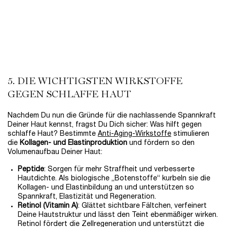
Intensiv pflegende und regenerierende Body-Butter. Für trockene Haut
Eine Größe verfügbar
200 ml
49,00 €
LOADING ...
5. DIE WICHTIGSTEN WIRKSTOFFE
GEGEN SCHLAFFE HAUT
Nachdem Du nun die Gründe für die nachlassende Spannkraft
Deiner Haut kennst, fragst Du Dich sicher: Was hilft gegen
schlaffe Haut? Bestimmte
Anti-Aging-Wirkstoffe
stimulieren
die
Kollagen- und Elastinproduktion
und fördern so den
Volumenaufbau Deiner Haut:
Peptide
: Sorgen für mehr Straffheit und verbesserte
Hautdichte. Als biologische „Botenstoffe“ kurbeln sie die
Kollagen- und Elastinbildung an und unterstützen so
Spannkraft, Elastizität und Regeneration.
Retinol (Vitamin A)
: Glättet sichtbare Fältchen, verfeinert
Deine Hautstruktur und lässt den Teint ebenmäßiger wirken.
Retinol fördert die Zellregeneration und unterstützt die