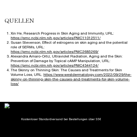
QUELLEN
Xin He, Research Progress in Skin Aging and Immunity, URL:
https://pmc.ncbi.nlm.nih.gov/articles/PMC11012511/
Susan Stevenson, Effect of estrogens on skin aging and the potential
role of SERMs, URL:
https://pmc.ncbi.nlm.nih.gov/articles/PMC2685269/
Alexandra Amaro-Ortiz, Ultraviolet Radiation, Aging and the Skin:
Prevention of Damage by Topical cAMP Manipulation, URL:
https://pmc.ncbi.nlm.nih.gov/articles/PMC4344124/
The Skinny on Thinning Skin: The Causes and Treatments for Skin
Volume Loss, URL:
https://www.westdermatology.com/2022/09/29/the-
skinny-on-thinning-skin-the-causes-and-treatments-for-skin-volume-
loss/
Kostenloser Standardversand
bei Bestellungen über 35€