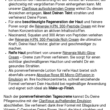
Ein Zeichen der Hautalterung ist der Verlust an Volumen, der
gleichzeitig mit vergrößerten Poren einhergehen kann. Mit
unserer
Clarifique aufpolsternden Creme
wirkst Du diesen
Anzeichen entgegen,
lässt Deinen Teint
strahlen und
verfeinerst Deine Poren.
Für eine
beschleunigte Regeneration der Haut
und feinere
Poren sorgt die
Rénergie H.P.N. 300-Peptide Cream
mit ihrer
hohen Konzentration an aktiven Inhaltsstoffen.
Niacinamid, Squalan und 300 Arten von Peptiden verleihen
der
Rénergie H.P.N. 300-Peptide Rich Cream
die ultimative
Kraft, Deine Haut fester, glatter und geschmeidiger zu
machen.
Reife Haut
profitiert von unserer
Rénergie Multi-Glow
Cream
– Creme zum Poren verfeinern. Sie sorgt für einen
sichtbar gleichmäßigeren Hautton und verleiht Dir ein
gesundes Strahlen.
Als porenverfeinernde Lotion für reife Haut bietet sich
ebenfalls unsere
Absolue Rose 80 Micro-Diffusion in
Emulsion
an. Ihre hochkonzentrierte, schnell einziehende
Formel verfeinert Dein Hautbild bei regelmäßiger Anwendung
und eignet sich ideal als
Make-up-Finish.
Nach der
porenverfeinernden Tagescreme
kannst Du Deine
Pflegeroutine mit der
Clarifique aufhellenden Emulsion
abschließen. Sie verfeinert dank ihrer Formel mit Ellagsäure und