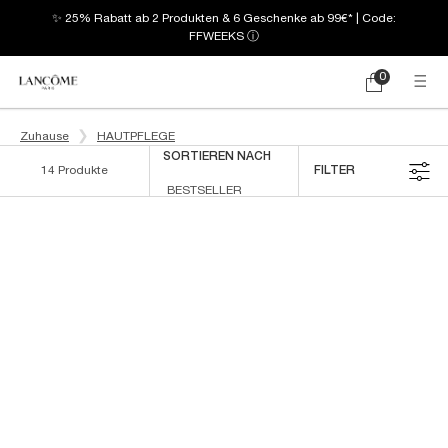
✨ 25% Rabatt ab 2 Produkten & 6 Geschenke ab 99€* | Code:
FFWEEKS
ⓘ
0
Mein
0 produkt
Warenkorb
Hauptinhalt
Zuhause
HAUTPFLEGE
SORTIEREN NACH
14 Produkte
FILTER
FILTERMENÜ
BEST
SELLER