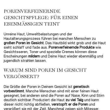
(2.600,00 €/1l.)
PORENVERFEINERNDE
GESICHTSPFLEGE: FÜR EINEN
EBENMÄSSIGEN TEINT
Unreine Haut, Umweltbelastungen und der
Hautalterungsprozess führen bei manchen Menschen zu
großen Poren im Gesicht
. Das Hautbild wirkt grob und die Haut
sieht schlaff und fade aus.
Porenverfeinernde Produkte
wie
Gesichtsseren, Toner und spezielle Cremes können diese
Erscheinungen
mildern
und Deine Haut wieder ebenmäßig und
jugendlich strahlen lassen.
WARUM SIND POREN IM GESICHT
VERGÖSSERT?
Die Größe der Poren in Deinem Gesicht ist
genetisch
vorbestimmt
. Manche Menschen sind mit einer feinen Haut
gesegnet, bei anderen sind die Poren auf Nase, Kinn und Stirn
deutlich sichtbar. Produziert die Haut
zu viel Talg
und kann
dieser nicht richtig abfließen,
verstopft er die Poren
und
vergrößert sie mit der Zeit. Manchmal zeigen sich Mitesser,