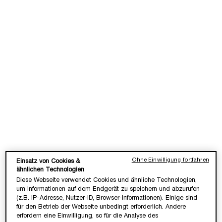
CLARIFIQUE PRO SOLUTION
RÉNERGIE C.R.X. TRIPLE
SERUM RETINOL
✓ Hochkonzentrierte
✓ Retinol-Serum für alle Hauttypen
Aufhellungswirkstoffe
✓ Einzigartige & sanfte 3-in-1
Eine Größe verfügbar
✓ Reduziert Akne-Narben
Formel
Wähle eine Größe aus
30 ml
85,00 €
155,00 €
LOADING ...
LOADING ...
Ohne Einwilligung fortfahren
Einsatz von Cookies &
ähnlichen Technologien
(2.833,33 €/1l.)
(3.100,00 €/1l.)
Diese Webseite verwendet Cookies und ähnliche Technologien,
um Informationen auf dem Endgerät zu speichern und abzurufen
(z.B. IP-Adresse, Nutzer-ID, Browser-Informationen). Einige sind
für den Betrieb der Webseite unbedingt erforderlich. Andere
erfordern eine Einwilligung, so für die Analyse des