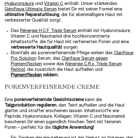
Hyaluronsäure
und
Vitamin C
enthält. Unser stärkendes
Génifique Ultimate Serum
bietet Dir mit seiner Formel eine
ultimative Reparaturlösung
, die für ebenmäßigere Haut mit
verbesserter Qualität sorgt.
Das
Rénergie H.C.F. Triple Serum
enthält mit Hyaluronsäure,
Vitamin C und Niacinamid drei hochkonzentrierte
Inhaltsstoffe, die für Haut mit verfeinerten Poren und eine
verbesserte Hautqualität
sorgen.
Ebenfalls als porenverfeinernde Pflege wirken das
Clarifique
Pro Solution
Serum, das
Clarifque Serum gegen
Pigmentflecken
sowie das
Rénergie C.R.x. Triple Serum
Retinol
, die zusätzlich die Haut aufhellen und
Pigmentflecken
mildern.
PORENVERFEINERNDE CREME
Eine
porenverfeinernde Gesichtscreme
kann die
Talgproduktion regulieren
, den Teint aufhellen und die Haut
glatter und straffer erscheinen lassen. Inhaltsstoffe wie
Peptide, Hyaluronsäure, Kollagen, Vitamin C und Niacinamid
bescheren Dir einen jugendlich frischen Teint mit feineren
Poren – perfekt für die
tägliche Anwendung!