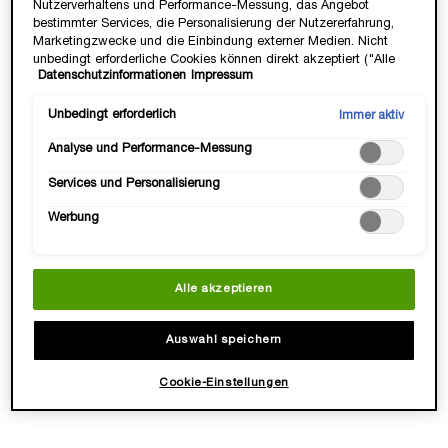
Nutzerverhaltens und Performance-Messung, das Angebot
bestimmter Services, die Personalisierung der Nutzererfahrung,
Marketingzwecke und die Einbindung externer Medien. Nicht
unbedingt erforderliche Cookies können direkt akzeptiert ("Alle
Datenschutzinformationen
Impressum
akzeptieren") oder abgelehnt ("Ohne Einwilligung fortfahren")
werden. Individuelle Anpassungen der Einstellungen sind
ebenfalls möglich und speicherbar ("Auswahl speichern"). Die
Unbedingt erforderlich
Immer aktiv
Auswahl kann jederzeit unter dem Link "Cookie-Einstellungen"
Analyse und Performance-Messung
angepasst werden. Für weitere Informationen s. unsere
CLARIFIQUE
RÉNERGIE H.P.N. 300-
Datenschutzinformationen.
AUFPOLSTERNDE CREME
PEPTIDE RICH CREAM
Services und Personalisierung
✓ Aufpolsternde Gesichtscreme
✓ Reichhaltige Anti-Aging Creme
Werbung
✓ Verfeinert das Hautbild
für trockene Haut
Eine Größe verfügbar
✓ Mit Hyaluronsäure, Peptiden &
50 ml
Niacinamid
97,00 €
123,00 €
Alle akzeptieren
LOADING ...
LOADING ...
Auswahl speichern
(2.460,00 €/1l.)
Cookie-Einstellungen
NEU