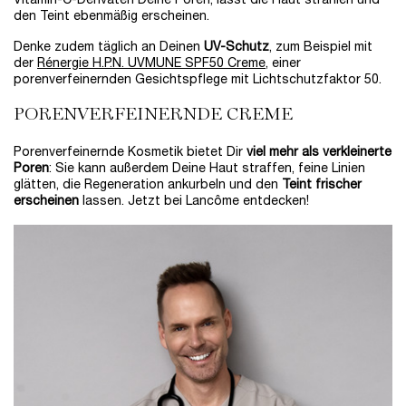
Vitamin-C-Derivaten Deine Poren, lässt die Haut strahlen und
den Teint ebenmäßig erscheinen.
Denke zudem täglich an Deinen
UV-Schutz
, zum Beispiel mit
der
Rénergie H.P.N. UVMUNE SPF50 Creme
, einer
porenverfeinernden Gesichtspflege mit Lichtschutzfaktor 50.
PORENVERFEINERNDE CREME
Porenverfeinernde Kosmetik bietet Dir
viel mehr als verkleinerte
Poren
: Sie kann außerdem Deine Haut straffen, feine Linien
glätten, die Regeneration ankurbeln und den
Teint frischer
erscheinen
lassen. Jetzt bei Lancôme entdecken!