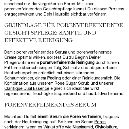
manchmal nur die vergrößerten Poren. Mit einer
porenverfeinernden Gesichtspflege kannst Du diesem Prozess
entgegenwirken und Dein Hautbild sichtbar verfeinern.
GRUNDLAGE FÜR PORENVERFEINERNDE
GESICHTSPFLEGE: SANFTE UND
EFFEKTIVE REINIGUNG
Damit porenverfeinerndes Serum und porenverfeinernde
Creme optimal wirken, solltest Du zu Beginn Deiner
Pflegeroutine eine
porenverfeinernde Reinigung
durchführen.
Entferne überschüssigen Talg, Schmutz und abgestorbene
Hautschüppchen gründlich mit einem klärenden
Schaumreiniger, einem
Peeling
oder einer Reinigungsmilch. Die
Kombination aus unserem
Rose Sugar Scrub
und unserer
Clarifique Dual Essence
eignet sich ideal: Sie wirkt
regenerierend, feuchtigkeitsspendend und hautbildverfeinernd.
PORENVERFEINERNDES SERUM
Möchtest Du
mit einem Serum die Poren verfeinern
, trage es
nach der Hautreinigung auf. So kann ein Serum
Poren
verkleinern
, wenn es Wirkstoffe wie
Niacinamid
, Glykolsäure
,