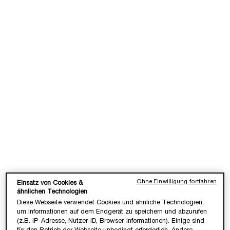
LOADING ...
LOADING ...
(2.433,33 €/1l.)
(119,00 €/100 ml.)
NEU
NEU
IDÔLE PEACH'N ROSES
IDÔLE L'EAU DE TOILETTE
Ohne Einwilligung fortfahren
Einsatz von Cookies &
ähnlichen Technologien
Der neue saftige Duft
✓ Duft mit Jasmin & Chypre
✓ Floraler Duft für Powerfrauen
Diese Webseite verwendet Cookies und ähnliche Technologien,
um Informationen auf dem Endgerät zu speichern und abzurufen
Wähle eine Größe aus
Wähle eine Größe aus
(z.B. IP-Adresse, Nutzer-ID, Browser-Informationen). Einige sind