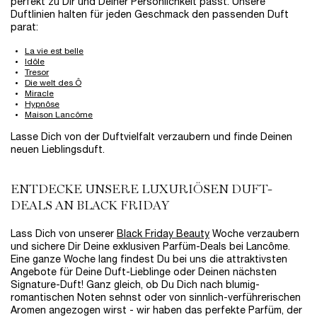
perfekt zu Dir und Deiner Persönlichkeit passt. Unsere
Duftlinien halten für jeden Geschmack den passenden Duft
parat:
La vie est belle
Idôle
Tresor
Die welt des Ô
Miracle
Hypnôse
Maison Lancôme
Lasse Dich von der Duftvielfalt verzaubern und finde Deinen
neuen Lieblingsduft.
ENTDECKE UNSERE LUXURIÖSEN DUFT-
DEALS AN BLACK FRIDAY
Lass Dich von unserer
Black Friday Beauty
Woche verzaubern
und sichere Dir Deine exklusiven Parfüm-Deals bei Lancôme.
Eine ganze Woche lang findest Du bei uns die attraktivsten
Angebote für Deine Duft-Lieblinge oder Deinen nächsten
Signature-Duft! Ganz gleich, ob Du Dich nach blumig-
romantischen Noten sehnst oder von sinnlich-verführerischen
Aromen angezogen wirst - wir haben das perfekte Parfüm, der