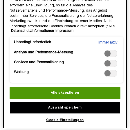
für den Betrieb der Webseite unbedingt erforderlich. Andere
105,00 €
125,00 €
erfordern eine Einwilligung, so für die Analyse des
Nutzerverhaltens und Performance-Messung, das Angebot
LOADING ...
LOADING ...
bestimmter Services, die Personalisierung der Nutzererfahrung,
Marketingzwecke und die Einbindung externer Medien. Nicht
unbedingt erforderliche Cookies können direkt akzeptiert ("Alle
(1.250,00 €/1l.)
Datenschutzinformationen
Impressum
akzeptieren") oder abgelehnt ("Ohne Einwilligung fortfahren")
werden. Individuelle Anpassungen der Einstellungen sind
ebenfalls möglich und speicherbar ("Auswahl speichern"). Die
Unbedingt erforderlich
Immer aktiv
BESTSELLER
ONLINE
Auswahl kann jederzeit unter dem Link "Cookie-Einstellungen"
EXCLUSIVE
Analyse und Performance-Messung
angepasst werden. Für weitere Informationen s. unsere
-25%
Datenschutzinformationen.
Services und Personalisierung
Werbung
Alle akzeptieren
TRÉSOR EAU DE PARFUM
LA VIE EST BELLE REFILL
Auswahl speichern
SET
✓ Duftkomposition mit Rose &
Lancôme La Vie Est Belle Refill Set |
Cookie-Einstellungen
Sandelholz
Eau de Parfum + Nachfüllpack
✓ Pudrige & sinnliche Duftnuancen