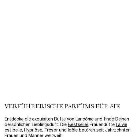
LA VIE EST BELLE & REFILL
DUO
Spare 30% auf das Set - Der Rabatt
wird an der Kasse abgezogen
257,00 €
LOADING ...
VERFÜHRERISCHE PARFÜMS FÜR SIE
Entdecke die exquisiten Düfte von Lancôme und finde Deinen
persönlichen Lieblingsduft. Die
Bestseller
Frauendüfte
La vie
est belle
,
Hypnôse
,
Trésor
und
Idôle
betören seit Jahrzehnten
Frauen und Männer weltweit.