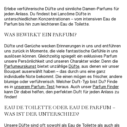
Erlebe verführerische Düfte und sinnliche Damen-Parfums für
jeden Anlass. Du findest bei Lancôme Düfte in
unterschiedlichen Konzentrationen – vom intensiven Eau de
Parfum bis hin zum leichteren Eau de Toilette.
WAS BEWIRKT EIN PARFUM?
Düfte und Gerüche wecken Erinnerungen in uns und entführen
uns zurück in Momente, die viele fantastische Gefühle in uns
auslösen können. Gleichzeitig spiegelt ein exklusives Parfum
unsere Persönlichkeit und unseren Charakter wider. Denn die
Parfumeurskunst
bietet unzählige
Düfte
, aus denen wir unser
Bouquet auserwählt haben – das durch uns eine ganz
individuelle Note bekommt. Die einen mögen es frischer, andere
blumige oder verführerisch. Welcher Duft-Typ bist Du? Finde
es in
unserem Parfum-Test
heraus. Auch unser
Parfum Finder
kann Dir dabei helfen, den perfekten Duft für jeden Anlass zu
finden!
EAU DE TOILETTE ODER EAU DE PARFUM –
WAS IST DER UNTERSCHIED?
Unsere Düfte sind oft sowohl als Eau de Toilette als auch als