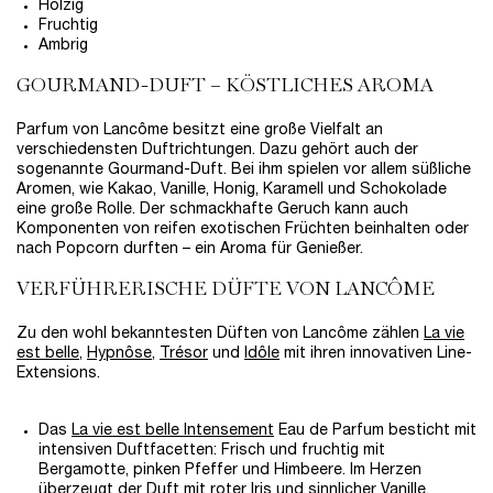
Holzig
Fruchtig
Ambrig
GOURMAND-DUFT – KÖSTLICHES AROMA
Parfum von Lancôme besitzt eine große Vielfalt an
verschiedensten Duftrichtungen. Dazu gehört auch der
sogenannte Gourmand-Duft. Bei ihm spielen vor allem süßliche
Aromen, wie Kakao, Vanille, Honig, Karamell und Schokolade
eine große Rolle. Der schmackhafte Geruch kann auch
Komponenten von reifen exotischen Früchten beinhalten oder
nach Popcorn durften – ein Aroma für Genießer.
VERFÜHRERISCHE DÜFTE VON LANCÔME
Zu den wohl bekanntesten Düften von Lancôme zählen
La vie
est belle
,
Hypnôse
,
Trésor
und
Idôle
mit ihren innovativen Line-
Extensions.
Das
La vie est belle Intensement
Eau de Parfum besticht mit
intensiven Duftfacetten: Frisch und fruchtig mit
Bergamotte, pinken Pfeffer und Himbeere. Im Herzen
überzeugt der Duft mit roter Iris und sinnlicher Vanille.