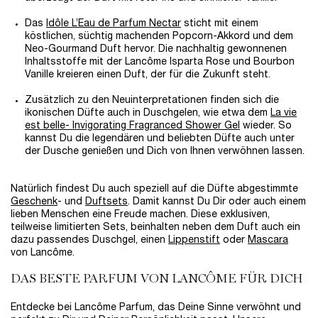
Das
Idôle L’Eau de Parfum Nectar
sticht mit einem
köstlichen, süchtig machenden Popcorn-Akkord und dem
Neo-Gourmand Duft hervor. Die nachhaltig gewonnenen
Inhaltsstoffe mit der Lancôme Isparta Rose und Bourbon
Vanille kreieren einen Duft, der für die Zukunft steht.
Zusätzlich zu den Neuinterpretationen finden sich die
ikonischen Düfte auch in Duschgelen, wie etwa dem
La vie
est belle- Invigorating Fragranced Shower Gel
wieder. So
kannst Du die legendären und beliebten Düfte auch unter
der Dusche genießen und Dich von Ihnen verwöhnen lassen.
Natürlich findest Du auch speziell auf die Düfte abgestimmte
Geschenk
- und
Duftsets
. Damit kannst Du Dir oder auch einem
lieben Menschen eine Freude machen. Diese exklusiven,
teilweise limitierten Sets, beinhalten neben dem Duft auch ein
dazu passendes Duschgel, einen
Lippenstift
oder
Mascara
von Lancôme.
DAS BESTE PARFUM VON LANCÔME FÜR DICH
Entdecke bei Lancôme Parfum, das Deine Sinne verwöhnt und