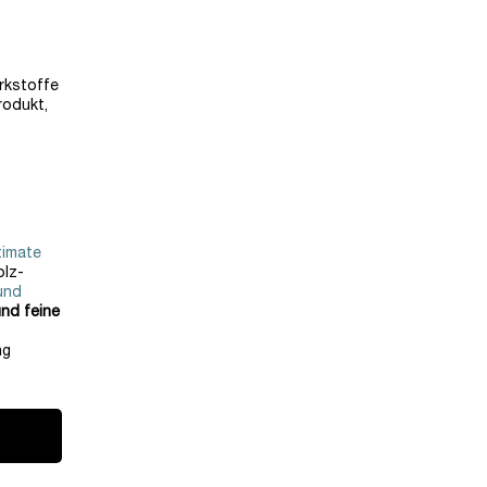
rkstoffe
rodukt,
timate
olz-
und
nd feine
ng