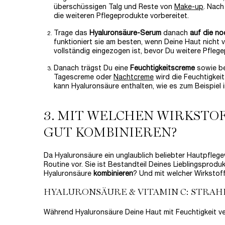
überschüssigen Talg und Reste von
Make-up
. Nach
die weiteren Pflegeprodukte vorbereitet.
Trage das
Hyaluronsäure-Serum
danach
auf die no
funktioniert sie am besten, wenn Deine Haut nicht v
vollständig eingezogen ist, bevor Du weitere Pfleg
Danach trägst Du eine
Feuchtigkeitscreme
sowie be
Tagescreme oder
Nachtcreme
wird die Feuchtigkeit
kann Hyaluronsäure enthalten, wie es zum Beispiel i
3. MIT WELCHEN WIRKSTO
GUT KOMBINIEREN?
Da Hyaluronsäure ein unglaublich beliebter Hautpflege
Routine vor. Sie ist Bestandteil Deines Lieblingspro
Hyaluronsäure
kombinieren
? Und mit welcher Wirksto
HYALURONSÄURE & VITAMIN C: STRA
Während Hyaluronsäure Deine Haut mit Feuchtigkeit ver