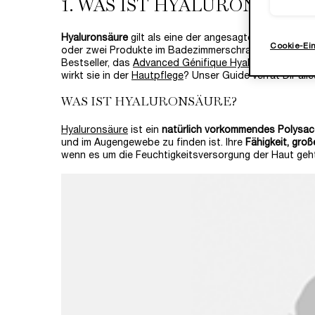
1. WAS IST HYALURONSÄURE
Hyaluronsäure
gilt als eine der angesagtesten Hautpfl
Cookie-Ei
oder zwei Produkte im Badezimmerschrank, die
den fe
Bestseller, das
Advanced Génifique Hyaluron-Serum
? 
wirkt sie in der
Hautpflege
? Unser Guide verrät Dir all
WAS IST HYALURONSÄURE?
Hyaluronsäure
ist ein
natürlich vorkommendes Polysac
und im Augengewebe zu finden ist. Ihre
Fähigkeit, gro
wenn es um die Feuchtigkeitsversorgung der Haut geh