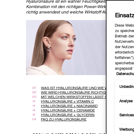
Hyaluronsäure ist ein wahrer Feuchtigkeits-Booster, der 
Kombination mit den richtigen Power-Wirkstoffen entfaltet
richtig anwendest und welche Wirkstoff-Kombinationen
Einsat
Diese Webs
zu speicher
Betrieb der
Nutzerverh
der Nutzer
erforderlic
fortfahren
speicherba
angepasst 
Datenschu
Unbeding
01
WAS IST HYALURONSÄURE UND WIE WIRKT SIE AUF D
02
WIE WIRD HYALURONSÄURE RICHTIG ANGEWENDET?
03
MIT WELCHEN WIRKSTOFFEN LÄSST SICH HYALURO
Analyse
➩
HYALURONSÄURE + VITAMIN C
➩
HYALURONSÄURE + NIACINAMID
➩
HYALURONSÄURE + CERAMIDE
➩
HYALURONSÄURE + GLYCERIN
Services
04
FAQ ZU HYALURONSÄURE
Werbun