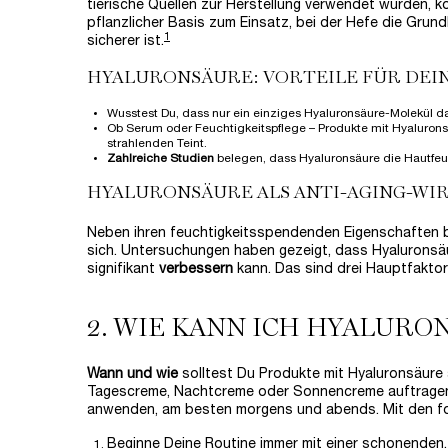
tierische Quellen zur Herstellung verwendet wurden, k
pflanzlicher Basis zum Einsatz, bei der Hefe die Grund
1
sicherer ist.
HYALURONSÄURE: VORTEILE FÜR DEI
Wusstest Du, dass nur ein einziges Hyaluronsäure-Molekül d
Ob Serum oder Feuchtigkeitspflege – Produkte mit Hyalurons
strahlenden Teint.
Zahlreiche Studien
belegen, dass Hyaluronsäure die Hautfeuc
HYALURONSÄURE ALS ANTI-AGING-WI
Neben ihren feuchtigkeitsspendenden Eigenschaften 
sich. Untersuchungen haben gezeigt, dass Hyaluronsä
signifikant
verbessern
kann. Das sind drei Hauptfaktore
2. WIE KANN ICH HYALUR
Wann und wie
solltest Du Produkte mit Hyaluronsäure
Tagescreme, Nachtcreme oder Sonnencreme auftragen
anwenden, am besten morgens und abends. Mit den fo
Beginne Deine Routine immer mit einer schonenden,