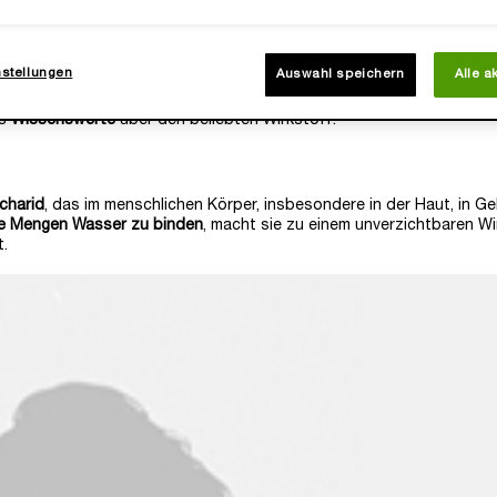
 UND WIE WIRKT SIE?
egewirkstoffe. Mit großer Wahrscheinlichkeit hast auch Du mindeste
nstellungen
Auswahl speichern
Alle a
uchtigkeitsspendenden Wirkstoff
enthalten. Vielleicht sogar unsere
Aber welche Vorteile bringt Hyaluronsäure für Deine Haut mit sich u
es
Wissenswerte
über den beliebten Wirkstoff.
charid
, das im menschlichen Körper, insbesondere in der Haut, in G
ße Mengen Wasser zu binden
, macht sie zu einem unverzichtbaren Wi
t.