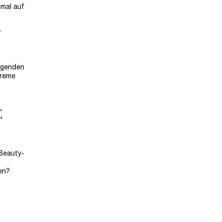
imal auf
r
legenden
Creme
E
 Beauty-
en?