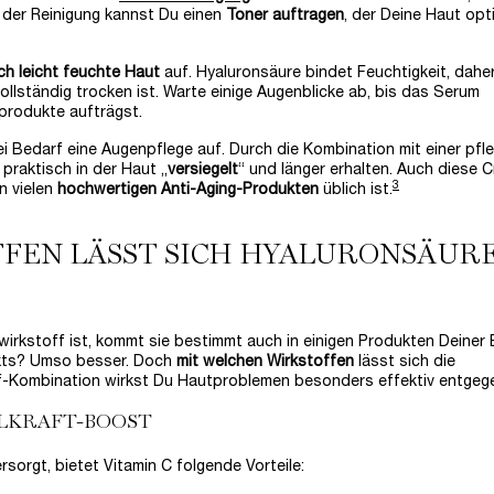
 der Reinigung kannst Du einen
Toner auftragen
, der Deine Haut opt
ch leicht feuchte Haut
auf. Hyaluronsäure bindet Feuchtigkeit, dahe
ollständig trocken ist. Warte einige Augenblicke ab, bis das Serum
eprodukte aufträgst.
i Bedarf eine Augenpflege auf. Durch die Kombination mit einer pf
 praktisch in der Haut „
versiegelt
“ und länger erhalten. Auch diese 
3
n vielen
hochwertigen Anti-Aging-Produkten
üblich ist.
FFEN LÄSST SICH HYALURONSÄUR
wirkstoff ist, kommt sie bestimmt auch in einigen Produkten Deiner
dukts? Umso besser. Doch
mit welchen Wirkstoffen
lässt sich die
ff-Kombination wirkst Du Hautproblemen besonders effektiv entgeg
HLKRAFT-BOOST
sorgt, bietet Vitamin C folgende Vorteile: