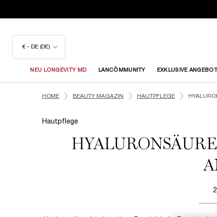
€ - DE (DE)
NEU LONGEVITY MD
LANCÔMMUNITY
EXKLUSIVE ANGEBO
Hauptinhalt
HOME
BEAUTY MAGAZIN
HAUTPFLEGE
HYALURON
Hautpflege
HYALURONSÄURE 
A
2