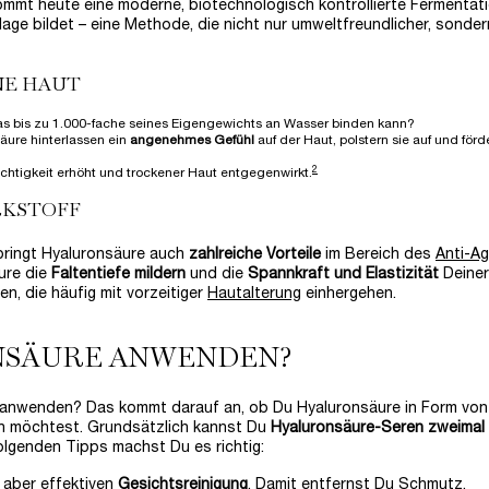
ommt heute eine moderne, biotechnologisch kontrollierte Fermentat
lage bildet – eine Methode, die nicht nur umweltfreundlicher, sonde
NE HAUT
as bis zu 1.000-fache seines Eigengewichts an Wasser binden kann?
äure hinterlassen ein
angenehmes Gefühl
auf der Haut, polstern sie auf und förd
2
htigkeit erhöht und trockener Haut entgegenwirkt.
RKSTOFF
bringt Hyaluronsäure auch
zahlreiche Vorteile
im Bereich des
Anti-Ag
ure die
Faltentiefe mildern
und die
Spannkraft und Elastizität
Deiner
n, die häufig mit vorzeitiger
Hautalterung
einhergehen.
ONSÄURE ANWENDEN?
 anwenden? Das kommt darauf an, ob Du Hyaluronsäure in Form von
 möchtest. Grundsätzlich kannst Du
Hyaluronsäure-Seren zweimal 
lgenden Tipps machst Du es richtig:
 aber effektiven
Gesichtsreinigung
. Damit entfernst Du Schmutz,