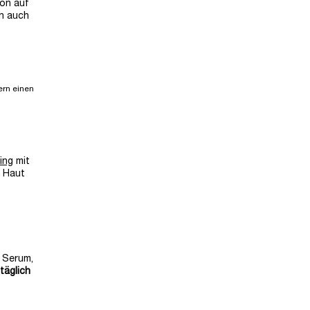
ion auf
rn auch
ern einen
ing
mit
 Haut
 Serum,
täglich