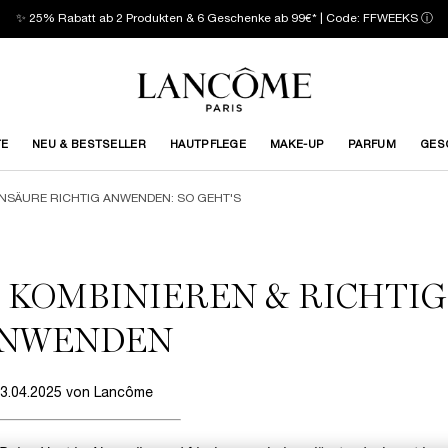
✨ 25% Rabatt ab 2 Produkten & 6 Geschenke ab 99€* | Code: FFWEEKS
ⓘ
TE
NEU & BESTSELLER
HAUTPFLEGE
MAKE-UP
PARFUM
GES
SÄURE RICHTIG ANWENDEN: SO GEHT'S
KOMBINIEREN & RICHTIG
NWENDEN
3.04.2025 von Lancôme