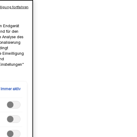
uron
ligung fortfahren
em Endgerät
ind für den
ie Analyse des
nalisierung
dingt
e Einwilligung
und
Einstellungen"
Immer aktiv