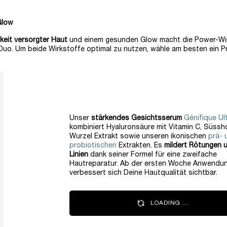
Glow
keit versorgter Haut
und einem gesunden Glow macht die Power-Wi
uo. Um beide Wirkstoffe optimal zu nutzen, wähle am besten ein P
Unser
stärkendes Gesichtsserum
Génifique Ul
kombiniert Hyaluronsäure mit Vitamin C, Süssh
Wurzel Extrakt sowie unseren ikonischen
prä- 
probiotischen
Extrakten. Es
mildert Rötungen u
Linien
dank seiner Formel für eine zweifache
Hautreparatur. Ab der ersten Woche Anwendu
verbessert sich Deine Hautqualität sichtbar.
LOADING ...