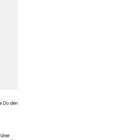
ie Du den
rüher