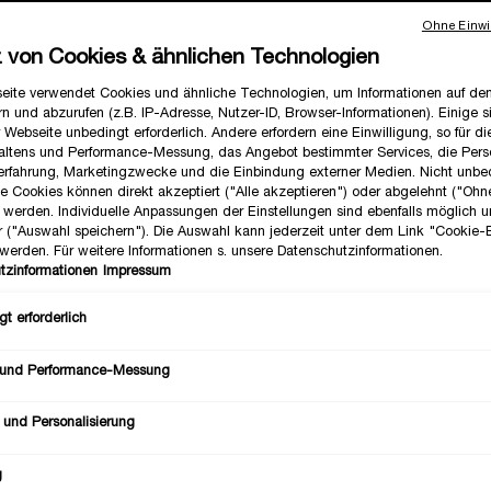
Deine Haut im Nu praller und frischer erscheinen lässt – doch erst in
 sie ihr volles Potenzial. In diesem Beitrag zeigen wir Dir, wie Du Hyal
Ohne Einwil
 zu Deinem Hauttyp am besten passen.
z von Cookies & ähnlichen Technologien
eite verwendet Cookies und ähnliche Technologien, um Informationen auf d
n und abzurufen (z.B. IP-Adresse, Nutzer-ID, Browser-Informationen). Einige s
 Webseite unbedingt erforderlich. Andere erfordern eine Einwilligung, so für d
altens und Performance-Messung, das Angebot bestimmter Services, die Perso
erfahrung, Marketingzwecke und die Einbindung externer Medien. Nicht unbe
he Cookies können direkt akzeptiert ("Alle akzeptieren") oder abgelehnt ("Ohn
") werden. Individuelle Anpassungen der Einstellungen sind ebenfalls möglich 
r ("Auswahl speichern"). Die Auswahl kann jederzeit unter dem Link "Cookie-
werden. Für weitere Informationen s. unsere Datenschutzinformationen.
tzinformationen
Impressum
t erforderlich
IE HAUT?
NSÄURE GUT KOMBINIEREN?
 und Performance-Messung
 und Personalisierung
g