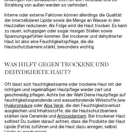
Eindringen von schädlichen Stoffen wie Feinstaub und UV-
Strahlung von außen werden so verhindert.
Interne oder externe Faktoren können allerdings die Qualität
der interzellularen Lipide sowie die Menge an Wasser in den
Hautzellen reduzieren. Als Folge wird die Haut trocken. Es kann
zu rauen, schuppigen oder sogar rissigen Stellen sowie
Spannungsgefühlen kommen. Bei trockener und dehydrierter
Haut ist also eine Feuchtigkeitspflege, die die
Hautschutzbarriere stärkt, besonders wichtig.
WAS HILFT GEGEN TROCKENE UND
DEHYDRIERTE HAUT?
Oft lässt sich feuchtigkeitsarme oder trockene Haut mit der
richtigen und regelmäßigen Hautpflege wieder zart und
geschmeidig pflegen. Achte bei der Wahl Deine Hautpflege auf
feuchtigkeitsspendende und wasserbindende Wirkstoffe (wie
Hyaluronsäure
oder
Aloe Vera
), die den Feuchtigkeitsverlust
ausgleichen und Inhaltsstoffe, die die Hautschutzbarriere
stärken (wie Ceramide und
Antioxidantien
). Bei trockener Haut
solltest Du zudem darauf achten, dass die Produkte der Haut
Lipide (Fette) zuführen und die Haut dazu anregen, selbst