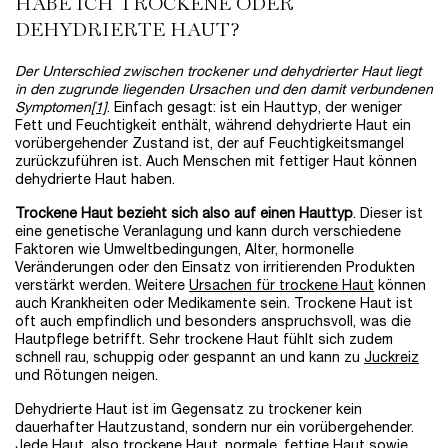
HABE ICH TROCKENE ODER
DEHYDRIERTE HAUT?
Der Unterschied zwischen trockener und dehydrierter Haut liegt
in den zugrunde liegenden Ursachen und den damit verbundenen
Symptomen
[1]
. Einfach gesagt: ist ein Hauttyp, der weniger
Fett und Feuchtigkeit enthält, während dehydrierte Haut ein
vorübergehender Zustand ist, der auf Feuchtigkeitsmangel
zurückzuführen ist. Auch Menschen mit fettiger Haut können
dehydrierte Haut haben.
Trockene Haut bezieht sich also auf einen Hauttyp
. Dieser ist
eine genetische Veranlagung und kann durch verschiedene
Faktoren wie Umweltbedingungen, Alter, hormonelle
Veränderungen oder den Einsatz von irritierenden Produkten
verstärkt werden. Weitere
Ursachen für trockene Haut
können
auch Krankheiten oder Medikamente sein. Trockene Haut ist
oft auch empfindlich und besonders anspruchsvoll, was die
Hautpflege betrifft. Sehr trockene Haut fühlt sich zudem
schnell rau, schuppig oder gespannt an und kann zu
Juckreiz
und Rötungen neigen.
Dehydrierte Haut ist im Gegensatz zu trockener kein
dauerhafter Hautzustand, sondern nur ein vorübergehender.
Jede Haut, also trockene Haut, normale, fettige Haut sowie