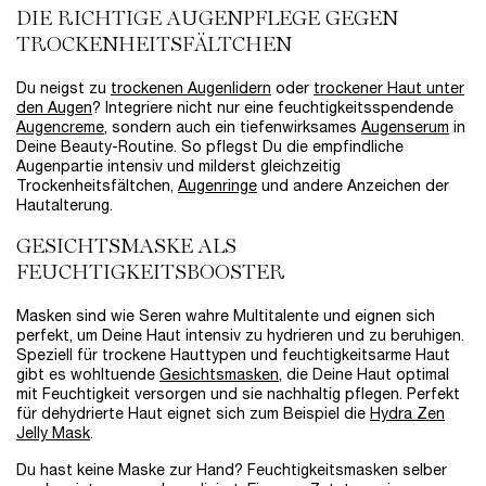
DIE RICHTIGE AUGENPFLEGE GEGEN
TROCKENHEITSFÄLTCHEN
Du neigst zu
trockenen Augenlidern
oder
trockener Haut unter
den Augen
? Integriere nicht nur eine feuchtigkeitsspendende
Augencreme
, sondern auch ein tiefenwirksames
Augenserum
in
Deine Beauty-Routine. So pflegst Du die empfindliche
Augenpartie intensiv und milderst gleichzeitig
Trockenheitsfältchen,
Augenringe
und andere Anzeichen der
Hautalterung.
GESICHTSMASKE ALS
FEUCHTIGKEITSBOOSTER
Masken sind wie Seren wahre Multitalente und eignen sich
perfekt, um Deine Haut intensiv zu hydrieren und zu beruhigen.
Speziell für trockene Hauttypen und feuchtigkeitsarme Haut
gibt es wohltuende
Gesichtsmasken
, die Deine Haut optimal
mit Feuchtigkeit versorgen und sie nachhaltig pflegen. Perfekt
für dehydrierte Haut eignet sich zum Beispiel die
Hydra Zen
Jelly Mask
.
Du hast keine Maske zur Hand? Feuchtigkeitsmasken selber