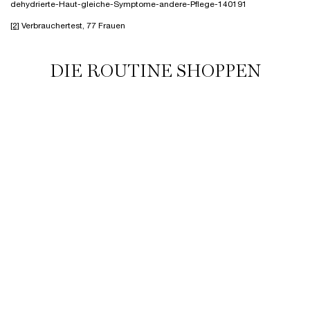
dehydrierte-Haut-gleiche-Symptome-andere-Pflege-140191
[2]
Verbrauchertest, 77 Frauen
DIE ROUTINE SHOPPEN
C.F.
NUTRIX ROYAL
RÉNERGIE H.P.N. 300-
HYD
RUM
BODYLOTION
PEPTIDE CREAM
STRE
Aging
Intensive
✓ Straffende Anti-Aging
✓