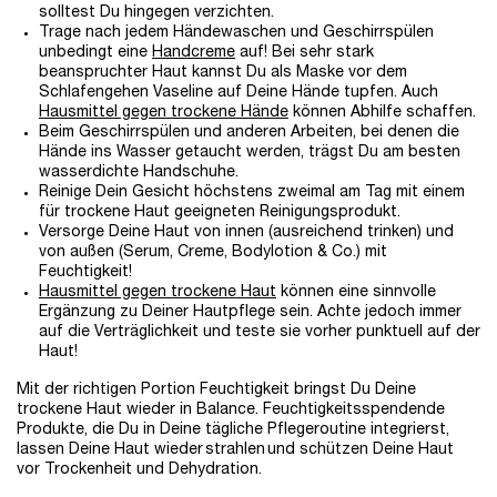
solltest Du hingegen verzichten.
Trage nach jedem Händewaschen und Geschirrspülen
unbedingt eine
Handcreme
auf! Bei sehr stark
beanspruchter Haut kannst Du als Maske vor dem
Schlafengehen Vaseline auf Deine Hände tupfen. Auch
Hausmittel gegen trockene Hände
können Abhilfe schaffen.
Beim Geschirrspülen und anderen Arbeiten, bei denen die
Hände ins Wasser getaucht werden, trägst Du am besten
wasserdichte Handschuhe.
Reinige Dein Gesicht höchstens zweimal am Tag mit einem
für trockene Haut geeigneten Reinigungsprodukt.
Versorge Deine Haut von innen (ausreichend trinken) und
von außen (Serum, Creme, Bodylotion & Co.) mit
Feuchtigkeit!
Hausmittel gegen trockene Haut
können eine sinnvolle
Ergänzung zu Deiner Hautpflege sein. Achte jedoch immer
auf die Verträglichkeit und teste sie vorher punktuell auf der
Haut!
Mit der richtigen Portion Feuchtigkeit bringst Du Deine
trockene Haut wieder in Balance. Feuchtigkeitsspendende
Produkte, die Du in Deine tägliche Pflegeroutine integrierst,
lassen Deine Haut wieder strahlen und schützen Deine Haut
vor Trockenheit und Dehydration.