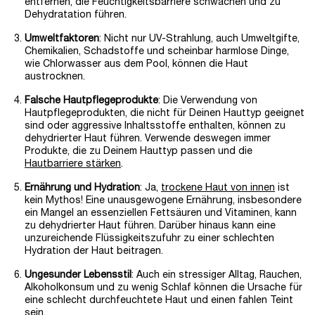
entfernen, die Feuchtigkeitsbarriere schwächen und zu
Dehydratation führen.
Umweltfaktoren
: Nicht nur UV-Strahlung, auch Umweltgifte,
Chemikalien, Schadstoffe und scheinbar harmlose Dinge,
wie Chlorwasser aus dem Pool, können die Haut
austrocknen.
Falsche Hautpflegeprodukte
: Die Verwendung von
Hautpflegeprodukten, die nicht für Deinen Hauttyp geeignet
sind oder aggressive Inhaltsstoffe enthalten, können zu
dehydrierter Haut führen. Verwende deswegen immer
Produkte, die zu Deinem Hauttyp passen und die
Hautbarriere stärken
.
Ernährung und Hydration
: Ja,
trockene Haut von innen
ist
kein Mythos! Eine unausgewogene Ernährung, insbesondere
ein Mangel an essenziellen Fettsäuren und Vitaminen, kann
zu dehydrierter Haut führen. Darüber hinaus kann eine
unzureichende Flüssigkeitszufuhr zu einer schlechten
Hydration der Haut beitragen.
Ungesunder Lebensstil
: Auch ein stressiger Alltag, Rauchen,
Alkoholkonsum und zu wenig Schlaf können die Ursache für
eine schlecht durchfeuchtete Haut und einen fahlen Teint
sein.