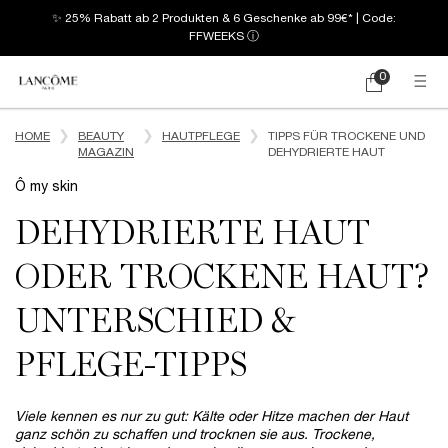
✨ 25% Rabatt ab 2 Produkten & 6 Geschenke ab 99€* | Code:
FFWEEKS
ⓘ
0
Mein
0 produkt
Warenkorb
Hauptinhalt
HOME
BEAUTY
HAUTPFLEGE
TIPPS FÜR TROCKENE UND
MAGAZIN
DEHYDRIERTE HAUT
Ô my skin
DEHYDRIERTE HAUT
ODER TROCKENE HAUT?
UNTERSCHIED &
PFLEGE-TIPPS
Viele kennen es nur zu gut: Kälte oder Hitze machen der Haut
ganz schön zu schaffen und trocknen sie aus. Trockene,