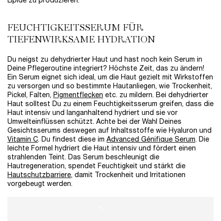
Lipide zu produzieren.
FEUCHTIGKEITSSERUM FÜR
TIEFENWIRKSAME HYDRATION
Du neigst zu dehydrierter Haut und hast noch kein Serum in
Deine Pflegeroutine integriert? Höchste Zeit, das zu ändern!
Ein Serum eignet sich ideal, um die Haut gezielt mit Wirkstoffen
zu versorgen und so bestimmte Hautanliegen, wie Trockenheit,
Pickel, Falten,
Pigmentflecken
etc. zu mildern. Bei dehydrierter
Haut solltest Du zu einem Feuchtigkeitsserum greifen, dass die
Haut intensiv und langanhaltend hydriert und sie vor
Umwelteinflüssen schützt. Achte bei der Wahl Deines
Gesichtsserums deswegen auf Inhaltsstoffe wie Hyaluron und
Vitamin C
. Du findest diese im
Advanced Génifique Serum
. Die
leichte Formel hydriert die Haut intensiv und fördert einen
strahlenden Teint. Das Serum beschleunigt die
Hautregeneration, spendet Feuchtigkeit und stärkt die
Hautschutzbarriere
, damit Trockenheit und Irritationen
vorgebeugt werden.