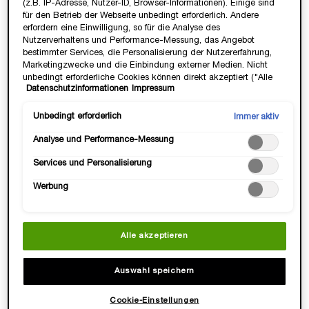
(z.B. IP-Adresse, Nutzer-ID, Browser-Informationen). Einige sind
für den Betrieb der Webseite unbedingt erforderlich. Andere
erfordern eine Einwilligung, so für die Analyse des
Nutzerverhaltens und Performance-Messung, das Angebot
bestimmter Services, die Personalisierung der Nutzererfahrung,
Marketingzwecke und die Einbindung externer Medien. Nicht
unbedingt erforderliche Cookies können direkt akzeptiert ("Alle
Datenschutzinformationen
Impressum
akzeptieren") oder abgelehnt ("Ohne Einwilligung fortfahren")
werden. Individuelle Anpassungen der Einstellungen sind
ebenfalls möglich und speicherbar ("Auswahl speichern"). Die
Unbedingt erforderlich
Immer aktiv
Auswahl kann jederzeit unter dem Link "Cookie-Einstellungen"
Analyse und Performance-Messung
angepasst werden. Für weitere Informationen s. unsere
Datenschutzinformationen.
Services und Personalisierung
Werbung
WIE SIEHT TROCKENE HAUT AUS?
Alle akzeptieren
Trockene Haut ist ein weit verbreiteter Hauttyp und kann den
ganzen Körper und Gesicht betreffen oder partiell in
Auswahl speichern
bestimmten Körperregionen auftreten. So neigen viele von uns
speziell zu
trockener Haut an den Beinen
,
trockene Ellenbogen
Cookie-Einstellungen
oder
trockene Haut an den Füßen
. Auch ein
trockener