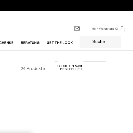
Mein Warenkorb
0
0 produkt
Suche
CHENKE
BERATUNG
GET THE LOOK
SORTIEREN NACH
24 Produkte
LIMITIERTE
EDITION