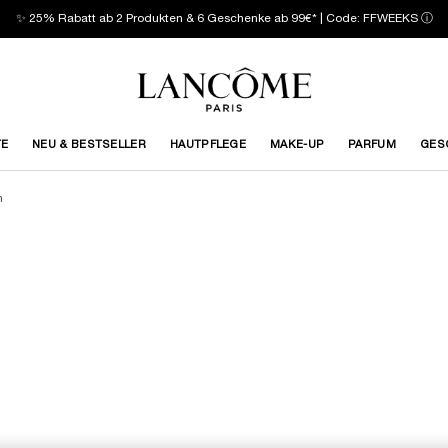
✨ 25% Rabatt ab 2 Produkten & 6 Geschenke ab 99€* | Code: FFWEEKS
ⓘ
TE
NEU & BESTSELLER
HAUTPFLEGE
MAKE-UP
PARFUM
GES
n
TE
LIMITIERTE
AUFLAGE
NEU