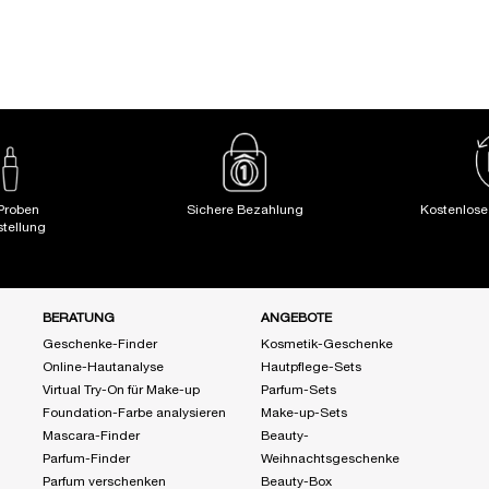
LOADING ...
LOADING ...
Proben
Sichere Bezahlung
Kostenlos
stellung
BERATUNG
ANGEBOTE
Geschenke-Finder
Kosmetik-Geschenke
Online-Hautanalyse
Hautpflege-Sets
Virtual Try-On für Make-up
Parfum-Sets
Foundation-Farbe analysieren
Make-up-Sets
Mascara-Finder
Beauty-
Parfum-Finder
Weihnachtsgeschenke
Parfum verschenken
Beauty-Box