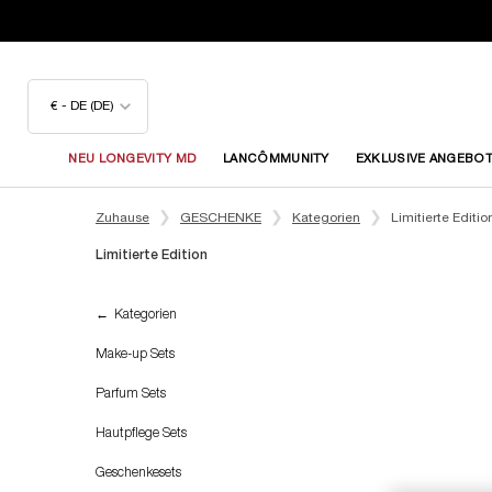
€ - DE (DE)
NEU LONGEVITY MD
LANCÔMMUNITY
EXKLUSIVE ANGEBO
Hauptinhalt
Zuhause
GESCHENKE
Kategorien
Limitierte Editio
Limitierte Edition
Limitierte Edition
Kategorien
Make-up Sets
LIMITIER
Parfum Sets
AUFLAGE
NEU
Hautpflege Sets
Geschenkesets