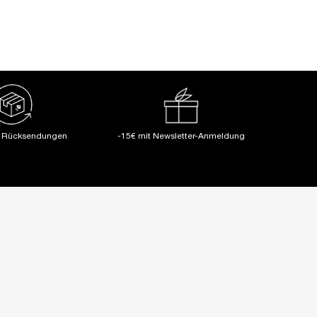
LOADING ...
(2.780,00 €/1l.)
e Rücksendungen
-15€ mit Newsletter-Anmeldung