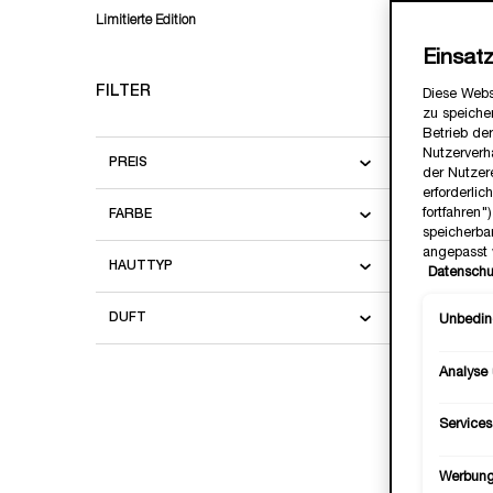
Limitierte Edition
Einsat
FILTER
Diese Webs
zu speicher
Betrieb der
Nutzerverh
PREIS
der Nutzer
erforderlic
JUIC
fortfahren
FARBE
speicherba
angepasst 
Beach C
HAUTTYP
Datenschu
DUFT
Unbeding
Analyse
Services
Werbun