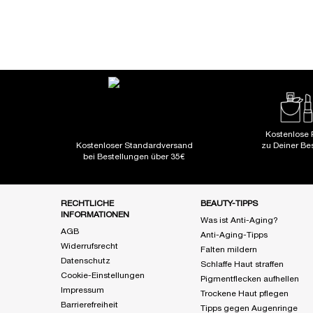
Kostenlose 
Kostenloser Standardversand
zu Deiner Be
bei Bestellungen über 35€
Fußzeile Navigation
RECHTLICHE
BEAUTY-TIPPS
INFORMATIONEN
Was ist Anti-Aging?
AGB
Anti-Aging-Tipps
Widerrufsrecht
Falten mildern
Datenschutz
Schlaffe Haut straffen
Cookie-Einstellungen
Pigmentflecken aufhellen
Impressum
Trockene Haut pflegen
Barrierefreiheit
Tipps gegen Augenringe