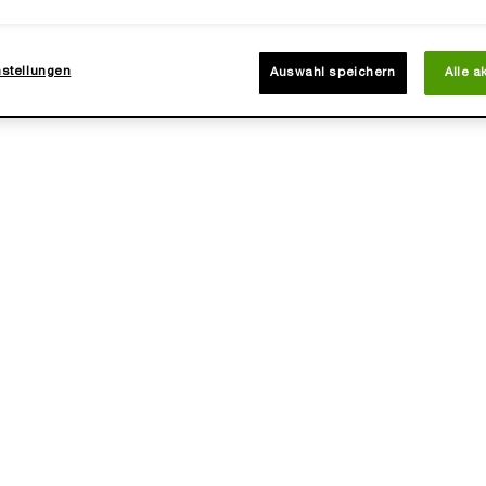
TE
ONLINE
EXKLUSIV
nstellungen
Auswahl speichern
Alle a
ERT
WARENWERT
234€
E EST BELLE EAU DE PARFUM
RÉNERGIE H.C.F. TRIPLE SE
50ML 3 ACHSEN SET
HAUTPFLEGESET
uttertags-Limitierte Edition
Muttertags-Limitierte Editi
Eine Größe verfügbar
Eine Größe verfügbar
Geschenkset
Geschenkset