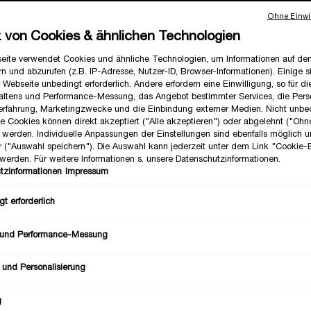
Ohne Einwil
z von Cookies & ähnlichen Technologien
eite verwendet Cookies und ähnliche Technologien, um Informationen auf d
n und abzurufen (z.B. IP-Adresse, Nutzer-ID, Browser-Informationen). Einige s
 Webseite unbedingt erforderlich. Andere erfordern eine Einwilligung, so für d
altens und Performance-Messung, das Angebot bestimmter Services, die Perso
erfahrung, Marketingzwecke und die Einbindung externer Medien. Nicht unbe
he Cookies können direkt akzeptiert ("Alle akzeptieren") oder abgelehnt ("Ohn
Y TUBES TRIO SOMMERSET
SUMMER ESSENTIALS LI
") werden. Individuelle Anpassungen der Einstellungen sind ebenfalls möglich 
EDITION SET
r ("Auswahl speichern"). Die Auswahl kann jederzeit unter dem Link "Cookie-
werden. Für weitere Informationen s. unsere Datenschutzinformationen.
lub Ready: Saftige und glänzende
Beauty-Essentials, die Du den gan
Lippen, in drei ikonischen
über mitnehmen solltest: Hydra Zen
tzinformationen
Impressum
Geschmacksrichtungen.
Idôle Le Parfum und Juicy Tubes
Eine Größe verfügbar
Eine Größe verfügbar
Geschenkset
Geschenkset
t erforderlich
46,00 €
52,00 €
 und Performance-Messung
LOADING ...
LOADING ...
 und Personalisierung
g