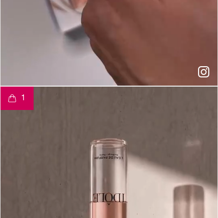
t
o
I
e
1