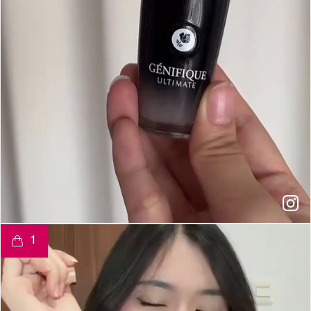
t
o
I
e
1