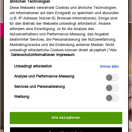
ähnlichen Technologien
Diese Webseite verwendet Cookies und ähnliche Technologien,
um Informationen auf dem Endgerät zu speichern und abzurufen
(z.B. IP-Adresse, Nutzer-ID, Browser-Informationen). Einige sind
t
o
I
e
für den Betrieb der Webseite unbedingt erforderlich. Andere
erfordern eine Einwilligung, so für die Analyse des
1
Nutzerverhaltens und Performance-Messung, das Angebot
bestimmter Services, die Personalisierung der Nutzererfahrung,
Marketingzwecke und die Einbindung externer Medien. Nicht
unbedingt erforderliche Cookies können direkt akzeptiert ("Alle
Datenschutzinformationen
Impressum
akzeptieren") oder abgelehnt ("Ohne Einwilligung fortfahren")
werden. Individuelle Anpassungen der Einstellungen sind
ebenfalls möglich und speicherbar ("Auswahl speichern"). Die
Unbedingt erforderlich
Immer aktiv
Auswahl kann jederzeit unter dem Link "Cookie-Einstellungen"
Analyse und Performance-Messung
angepasst werden. Für weitere Informationen s. unsere
Datenschutzinformationen.
Services und Personalisierung
Werbung
Alle akzeptieren