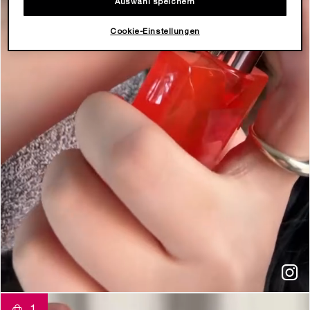
Auswahl speichern
Cookie-Einstellungen
t
o
I
e
1