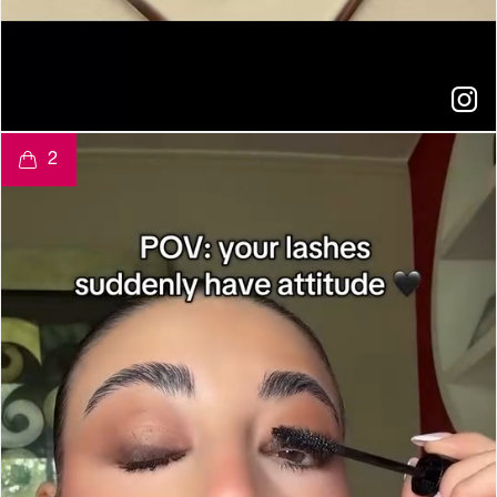
t
o
I
e
2