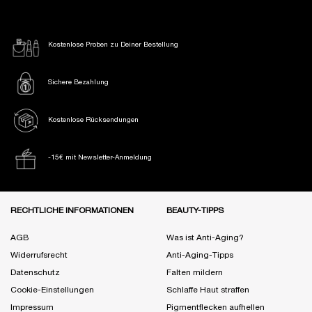
Kostenlose Proben
zu Deiner Bestellung
Sichere Bezahlung
Kostenlose Rücksendungen
-15€ mit Newsletter-Anmeldung
Fußzeile Navigation
RECHTLICHE INFORMATIONEN
BEAUTY-TIPPS
AGB
Was ist Anti-Aging?
Widerrufsrecht
Anti-Aging-Tipps
Datenschutz
Falten mildern
Cookie-Einstellungen
Schlaffe Haut straffen
Impressum
Pigmentflecken aufhellen