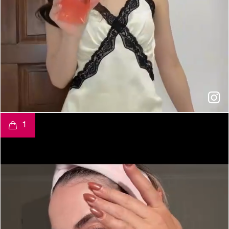
t
o
I
e
1