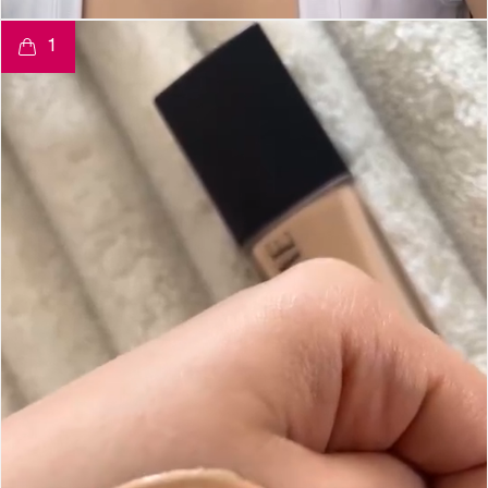
t
o
I
e
1