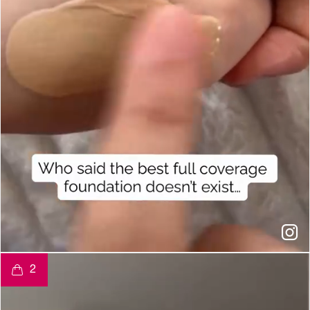
t
o
I
e
2