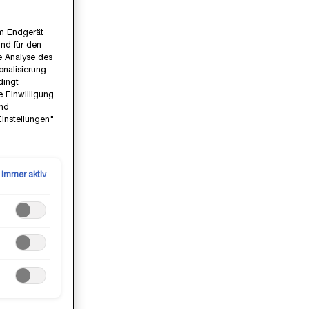
em Endgerät
ind für den
ie Analyse des
nalisierung
dingt
e Einwilligung
und
Einstellungen"
NS
CRÈME MOUSSE-CONFORT
Beruhigend cremiger Schaumreiniger
Immer aktiv
akt
Eine Größe verfügbar
125 ml
37,00 €
LOADING ...
(296,00 €/1l.)