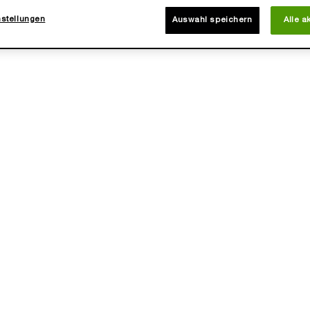
nstellungen
Auswahl speichern
Alle a
LER
TONIQUE CONFORT
RATISIERENDER, BERUHIGENDER
TONER
eine Größe aus