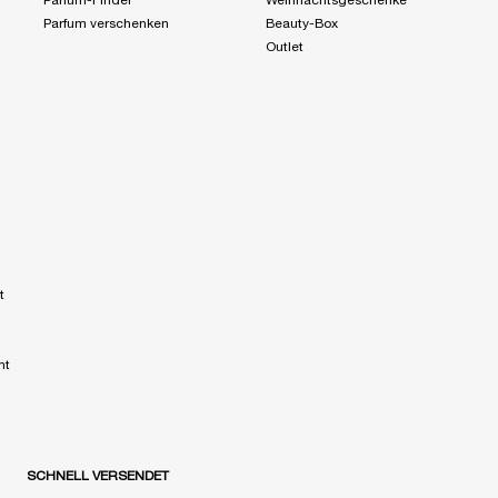
Parfum-Finder
Weihnachtsgeschenke
Parfum verschenken
Beauty-Box
Outlet
t
nt
SCHNELL VERSENDET