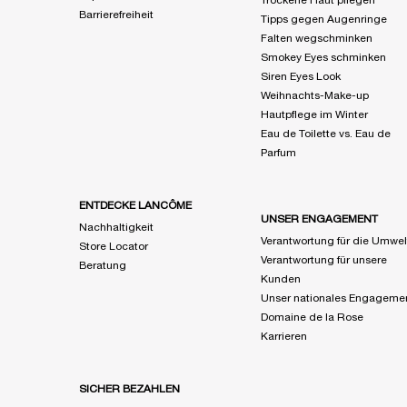
Trockene Haut pflegen
Barrierefreiheit
Tipps gegen Augenringe
Falten wegschminken
Smokey Eyes schminken
Siren Eyes Look
Weihnachts-Make-up
Hautpflege im Winter
Eau de Toilette vs. Eau de
Parfum
ENTDECKE LANCÔME
UNSER ENGAGEMENT
Nachhaltigkeit
Verantwortung für die Umwel
Store Locator
Verantwortung für unsere
Beratung
Kunden
Unser nationales Engageme
Domaine de la Rose
Karrieren
SICHER BEZAHLEN