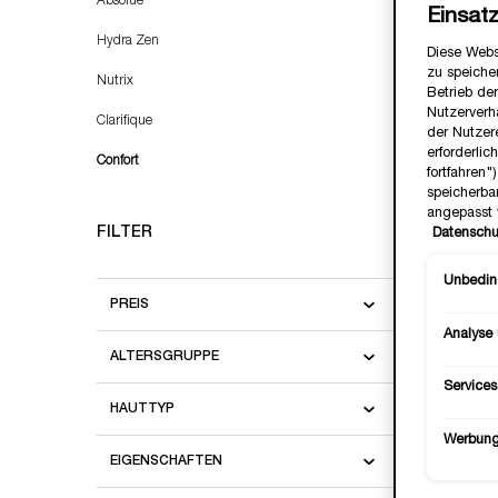
Absolue
Einsat
Hydra Zen
Diese Webs
zu speicher
Nutrix
Betrieb der
Nutzerverh
Clarifique
der Nutzer
erforderlic
Confort
fortfahren
speicherba
angepasst 
FILTER
Datenschu
Beruhige
Unbeding
PREIS
Analyse
Wähle 
ALTERSGRUPPE
Services
HAUTTYP
Werbun
EIGENSCHAFTEN