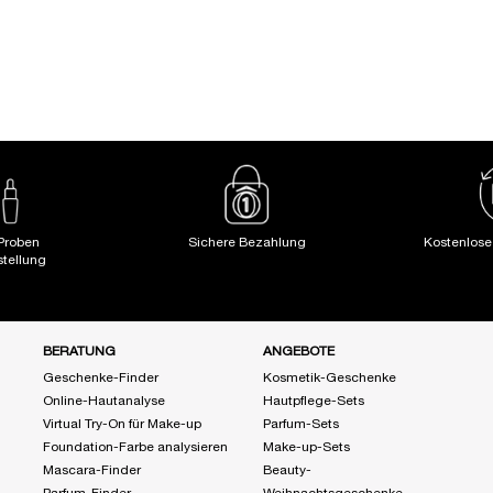
55,00 €
LOADING ...
(137,50 €/1l.)
Proben
Sichere Bezahlung
Kostenlos
stellung
BERATUNG
ANGEBOTE
Geschenke-Finder
Kosmetik-Geschenke
Online-Hautanalyse
Hautpflege-Sets
Virtual Try-On für Make-up
Parfum-Sets
Foundation-Farbe analysieren
Make-up-Sets
Mascara-Finder
Beauty-