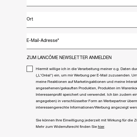
Ort
E-Mail-Adresse
*
ZUM LANCÔME NEWSLETTER ANMELDEN
Hiermit willige ich in die Verarbeitung meiner o.g. Daten
(„L'Oréal“) ein, um mir Werbung per E-Mail zuzusenden. Um p
meine Reaktionen auf Marketingaktionen und meine Interak
angesehenen/gekauften Produkten, Produkten im Warenkorb
Interessenprofil speichert und verwendet. Ich bin zudem 
angegeben) in verschlüsselter Form an Werbepartner überm
interessengerechte Informationen/Werbung angezeigt wer
Sie können Ihre Einwilligung jederzeit mit Wirkung für die 
Mehr zum Widerrufsrecht finden Sie
hier
.