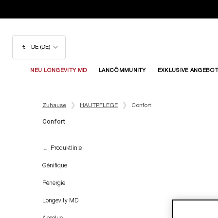
€ - DE (DE)
NEU LONGEVITY MD
LANCÔMMUNITY
EXKLUSIVE ANGEBO
Hauptinhalt
Zuhause
HAUTPFLEGE
Confort
Confort
Confort
Produktlinie
Génifique
Rénergie
Longevity MD