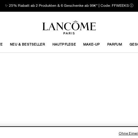
✨ 25% Rabatt ab 2 Produkten & 6 Geschenke ab 99€* | Code: FFWEEKS
ⓘ
TE
NEU & BESTSELLER
HAUTPFLEGE
MAKE-UP
PARFUM
GES
Ohne Einwil