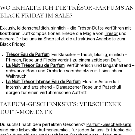
WO ERHALTE ICH DIE TRÉSOR-PARFUMS AN
BLACK FRIDAY IM SALE?
Exklusiv, leidenschaftlich, sinnlich – die Trésor-Düfte verführen mit
kostbaren Duftkompositionen. Erlebe die Magie von
Trésor
und
sichere Dir bei uns im Shop jetzt die attraktiven Angebote zum
Black Friday:
Trésor Eau de Parfum
: Ein Klassiker – frisch, blumig, sinnlich –
Pfirsich, Rose und Flieder vereint zu einem zeitlosen Duft.
La Nuit Trésor Eau de Parfum
: Verführerisch und langanhaltend –
schwarze Rose und Orchidee verschmelzen mit sinnlichem
Weihrauch.
La Nuit Trésor Intense Eau de Parfum
: Floraler Amberduft –
intensiv und anziehend – Damaszener Rose und Patschuli
sorgen für einen verführerischen Auftritt.
PARFUM-GESCHENKSETS: VERSCHENKE
DUFT-MOMENTE
Du suchst nach dem perfekten Geschenk?
Parfum-Geschenksets
sind eine liebevolle Aufmerksamkeit für jeden Anlass. Entdecke die