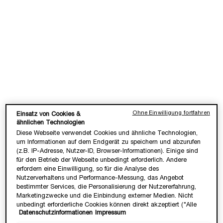
LOADING ...
LOADING ...
(1.400,00 €/1l.)
(1.350,00 €/1l.)
NEU
Ohne Einwilligung fortfahren
Einsatz von Cookies &
ähnlichen Technologien
Diese Webseite verwendet Cookies und ähnliche Technologien,
um Informationen auf dem Endgerät zu speichern und abzurufen
(z.B. IP-Adresse, Nutzer-ID, Browser-Informationen). Einige sind
für den Betrieb der Webseite unbedingt erforderlich. Andere
erfordern eine Einwilligung, so für die Analyse des
IDÔLE L'EAU DE TOILETTE
MIRACLE EAU DE PARFUM
Nutzerverhaltens und Performance-Messung, das Angebot
bestimmter Services, die Personalisierung der Nutzererfahrung,
✓ Duft mit Jasmin & Chypre
Eau De Parfum
Marketingzwecke und die Einbindung externer Medien. Nicht
✓ Floraler Duft für Powerfrauen
unbedingt erforderliche Cookies können direkt akzeptiert ("Alle
Datenschutzinformationen
Impressum
akzeptieren") oder abgelehnt ("Ohne Einwilligung fortfahren")
Wähle eine Größe aus
Wähle eine Größe aus
werden. Individuelle Anpassungen der Einstellungen sind