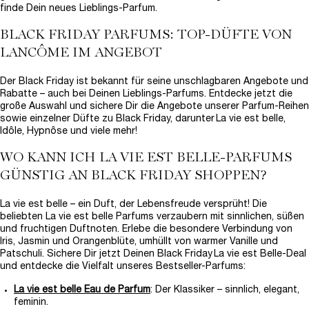
finde Dein neues Lieblings-Parfum.
BLACK FRIDAY PARFUMS: TOP-DÜFTE VON
LANCÔME IM ANGEBOT
Der Black Friday ist bekannt für seine unschlagbaren Angebote und
Rabatte – auch bei Deinen Lieblings-Parfums. Entdecke jetzt die
große Auswahl und sichere Dir die Angebote unserer Parfum-Reihen
sowie einzelner Düfte zu Black Friday, darunter La vie est belle,
Idôle, Hypnôse und viele mehr!
WO KANN ICH LA VIE EST BELLE-PARFUMS
GÜNSTIG AN BLACK FRIDAY SHOPPEN?
La vie est belle – ein Duft, der Lebensfreude versprüht! Die
beliebten La vie est belle Parfums verzaubern mit sinnlichen, süßen
und fruchtigen Duftnoten. Erlebe die besondere Verbindung von
Iris, Jasmin und Orangenblüte, umhüllt von warmer Vanille und
Patschuli. Sichere Dir jetzt Deinen Black Friday La vie est Belle-Deal
und entdecke die Vielfalt unseres Bestseller-Parfums:
La vie est belle Eau de Parfum
: Der Klassiker – sinnlich, elegant,
feminin.