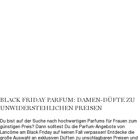
LA VIE EST BELLE IRIS
ABSOLU
✓ Mit Iris & Patchouli
✓ Luxuriöser Gourmand-Akkord
Wähle eine Größe aus
155,00 €
LOADING ...
(1.550,00 €/1l.)
BLACK FRIDAY PARFUM: DAMEN-DÜFTE ZU
UNWIDERSTEHLICHEN PREISEN
Du bist auf der Suche nach hochwertigen Parfums für Frauen zum
günstigen Preis? Dann solltest Du die Parfum-Angebote von
Lancôme am Black Friday auf keinen Fall verpassen! Entdecke die
große Auswahl an exklusiven Düften zu unschlagbaren Preisen und