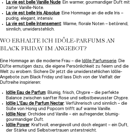
La vie est belle Vanille Nude
: Ein warmer, gourmandiger Duft mit
zarter Vanille-Note.
La vie est belle Iris Absolue
: Eine Hommage an die edle Iris –
pudrig, elegant, intensiv.
La vie est belle Intensement
: Warme, florale Noten – betörend,
sinnlich, unwiderstehlich.
WO ERHALTE ICH IDÔLE-PARFUMS AN
BLACK FRIDAY IM ANGEBOT?
Eine Hommage an die moderne Frau – die
Idôle Parfumserie
. Die
Düfte ermutigen dazu, die eigene Persönlichkeit zu feiern und die
Welt zu erobern. Sichere Dir jetzt die unwiderstehlichen Idôle-
Angebote zum Black Friday und lass Dich von der Vielfalt der
Duftreihe inspirieren:
Idôle Eau de Parfum
: Blumig, frisch, Chypre – die perfekte
Balance zwischen sanfter Rose und selbstbewusster Chypre.
Idôle L'Eau de Parfum Nectar
: Verführerisch und sinnlich – die
Süße von Honig und Popcorn trifft auf warme Vanille.
Idôle Now
: Orchidee und Vanille – ein aufregender, blumig-
gourmandiger Duft.
Idôle Power
: Kraftvoll, energievoll und doch elegant – ein Duft,
der Stärke und Selbstvertrauen unterstreicht.