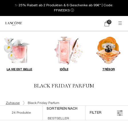
✨ 25% Rabatt ab 2 Produkten & 6 Geschenke ab 99€* | Code:
FFWEEKS
ⓘ
0
Mein
0 produkt
Warenkorb
Hauptinhalt
LA VIE EST BELLE
IDÔLE
TRÉSOR
BLACK FRIDAY PARFUM
Zuhause
Black Friday Parfum
SORTIEREN NACH
24 Produkte
FILTER
FILTERMENÜ