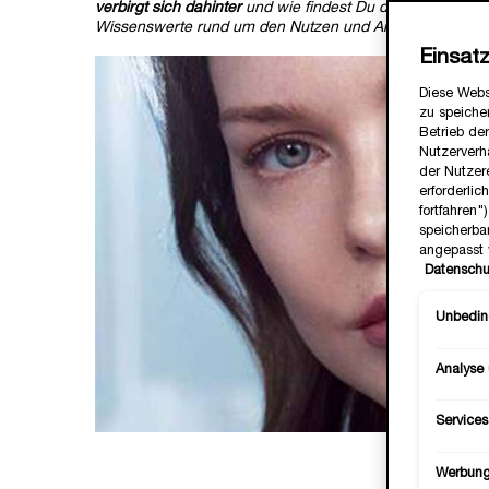
verbirgt sich dahinter
und wie findest Du die ideale Found
Wissenswerte rund um den Nutzen und Anwendung,
um 
Einsat
Diese Webs
zu speicher
Betrieb der
Nutzerverh
der Nutzer
erforderlic
fortfahren
speicherba
angepasst 
Datenschu
Unbeding
Analyse
Services
Werbun