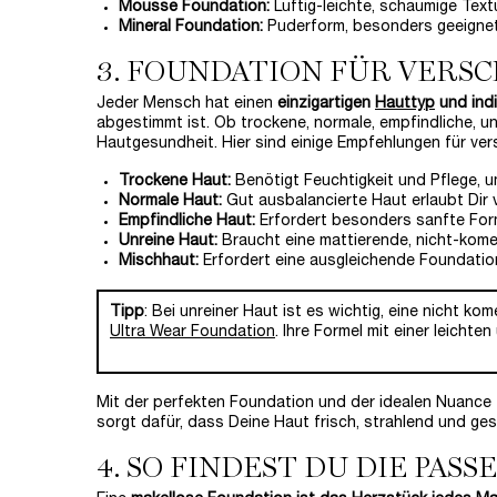
Mousse Foundation:
Luftig-leichte, schaumige Textur
Mineral Foundation:
Puderform, besonders geeignet 
3. FOUNDATION FÜR VERS
Jeder Mensch hat einen
einzigartigen
Hauttyp
und indi
abgestimmt ist. Ob trockene, normale, empfindliche, u
Hautgesundheit. Hier sind einige Empfehlungen für ve
Trockene Haut:
Benötigt Feuchtigkeit und Pflege, u
Normale Haut:
Gut ausbalancierte Haut erlaubt Dir v
Empfindliche Haut:
Erfordert besonders sanfte Form
Unreine Haut:
Braucht eine mattierende, nicht-kom
Mischhaut:
Erfordert eine ausgleichende Foundation,
Tipp
: Bei unreiner Haut ist es wichtig, eine nicht 
Ultra Wear Foundation
. Ihre Formel mit einer leichte
Mit der perfekten Foundation und der idealen Nuance 
sorgt dafür, dass Deine Haut frisch, strahlend und ge
4. SO FINDEST DU DIE PAS