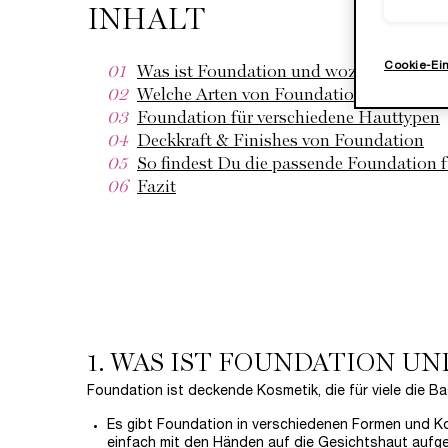
INHALT
Cookie-Ei
01
Was ist Foundation und wozu ist sie gut
02
Welche Arten von Foundation gibt es?
03
Foundation für verschiedene Hauttypen
04
Deckkraft & Finishes von Foundation
05
So findest Du die passende Foundation 
06
Fazit
1. WAS IST FOUNDATION UN
Foundation ist deckende Kosmetik, die für viele die Ba
Es gibt Foundation in verschiedenen Formen und Kon
einfach mit den Händen auf die Gesichtshaut aufge