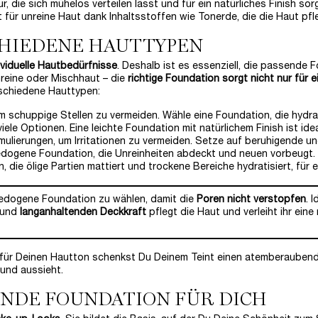
, die sich mühelos verteilen lässt und für ein natürliches Finish sorg
für unreine Haut dank Inhaltsstoffen wie Tonerde, die die Haut pfl
CHIEDENE HAUTTYPEN
viduelle Hautbedürfnisse
. Deshalb ist es essenziell, die passende 
nreine oder Mischhaut – die
richtige Foundation sorgt nicht nur für
rschiedene Hauttypen:
m schuppige Stellen zu vermeiden. Wähle eine Foundation, die hydrati
iele Optionen. Eine leichte Foundation mit natürlichem Finish ist id
ulierungen, um Irritationen zu vermeiden. Setze auf beruhigende u
edogene Foundation, die Unreinheiten abdeckt und neuen vorbeugt.
 die ölige Partien mattiert und trockene Bereiche hydratisiert, für e
komedogene Foundation zu wählen, damit die
Poren nicht verstopfen
. 
n und
langanhaltenden Deckkraft
pflegt die Haut und verleiht ihr ein
für Deinen Hautton schenkst Du Deinem Teint einen atemberaubend 
sund aussieht.
SENDE FOUNDATION FÜR DICH