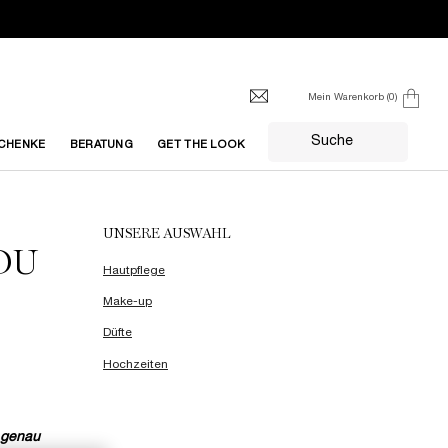
Mein Warenkorb
0
0 produkt
Suche
CHENKE
BERATUNG
GET THE LOOK
UNSERE AUSWAHL
DU
Hautpflege
Make-up
Düfte
Hochzeiten
 genau