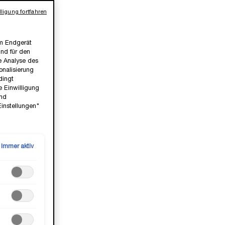
ligung fortfahren
em Endgerät
ind für den
ie Analyse des
nalisierung
dingt
e Einwilligung
und
Einstellungen"
Immer aktiv