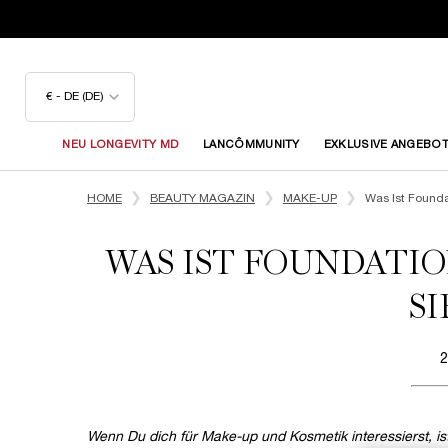
€ - DE (DE)
NEU LONGEVITY MD
LANCÔMMUNITY
EXKLUSIVE ANGEBO
Hauptinhalt
HOME
BEAUTY MAGAZIN
MAKE-UP
Was Ist Founda
WAS IST FOUNDATIO
S
2
Wenn Du dich für Make-up und Kosmetik interessierst, ist