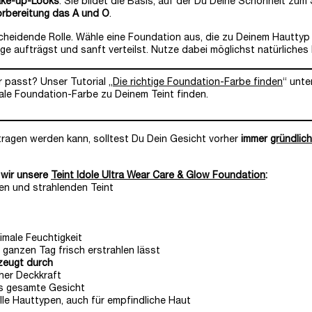
ake-up-Looks
. Sie bildet die Basis, auf der Du Deine Schönheit zum
orbereitung das A und O
.
scheidende Rolle. Wähle eine Foundation aus, die zu Deinem Hauttyp 
ge aufträgst und sanft verteilst. Nutze dabei möglichst natürliches 
r passt? Unser Tutorial „
Die richtige Foundation-Farbe finden
“ unte
eale Foundation-Farbe zu Deinem Teint finden.
ragen werden kann, solltest Du Dein Gesicht vorher
immer
gründlich
 wir unsere
Teint Idole Ultra Wear Care & Glow Foundation
:
den und strahlenden Teint
imale Feuchtigkeit
 ganzen Tag frisch erstrahlen lässt
eugt durch
her Deckkraft
as gesamte Gesicht
lle Hauttypen, auch für empfindliche Haut