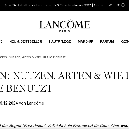
✨ 25% Rabatt ab 2 Produkten & 6 Geschenke ab 99€* | Code: FFWEEKS
ⓘ
TE
NEU & BESTSELLER
HAUTPFLEGE
MAKE-UP
PARFUM
GES
tion: Nutzen, Arten & Wie Du Sie Benutzt
N: NUTZEN, ARTEN & WIE 
IE BENUTZT
3.12.2024 von Lancôme
 der Begriff "Foundation" vielleicht kein Fremdwort für Dich. Aber
was