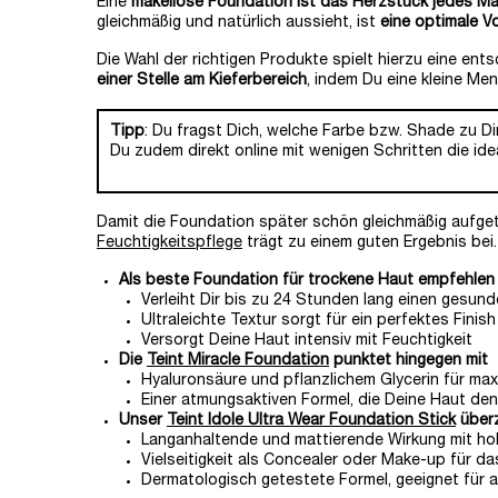
Eine
makellose Foundation ist das Herzstück jedes M
gleichmäßig und natürlich aussieht, ist
eine optimale V
Die Wahl der richtigen Produkte spielt hierzu eine ent
einer Stelle am Kieferbereich
, indem Du eine kleine Men
Tipp
: Du fragst Dich, welche Farbe bzw. Shade zu Di
Du zudem direkt online mit wenigen Schritten die id
Damit die Foundation später schön gleichmäßig aufget
Feuchtigkeitspflege
trägt zu einem guten Ergebnis bei.
Als beste Foundation für trockene Haut empfehlen
Verleiht Dir bis zu 24 Stunden lang einen gesun
Ultraleichte Textur sorgt für ein perfektes Finish
Versorgt Deine Haut intensiv mit Feuchtigkeit
Die
Teint Miracle Foundation
punktet hingegen mit
Hyaluronsäure und pflanzlichem Glycerin für max
Einer atmungsaktiven Formel, die Deine Haut den
Unser
Teint Idole Ultra Wear Foundation Stick
überz
Langanhaltende und mattierende Wirkung mit ho
Vielseitigkeit als Concealer oder Make-up für d
Dermatologisch getestete Formel, geeignet für a