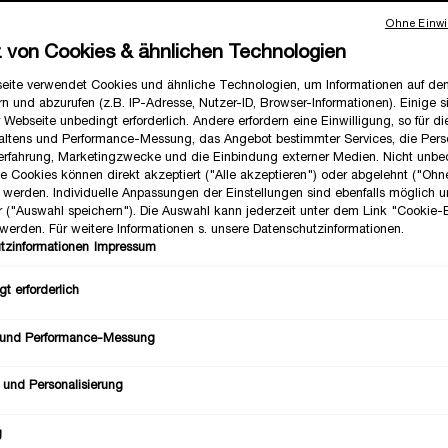
ation für Deine Beauty-Routine? In diesem Beitrag erfährst Du alles
Ohne Einwil
die perfekte Foundation für Dich zu finden
.
z von Cookies & ähnlichen Technologien
eite verwendet Cookies und ähnliche Technologien, um Informationen auf d
n und abzurufen (z.B. IP-Adresse, Nutzer-ID, Browser-Informationen). Einige s
 Webseite unbedingt erforderlich. Andere erfordern eine Einwilligung, so für d
altens und Performance-Messung, das Angebot bestimmter Services, die Perso
erfahrung, Marketingzwecke und die Einbindung externer Medien. Nicht unbe
he Cookies können direkt akzeptiert ("Alle akzeptieren") oder abgelehnt ("Ohn
") werden. Individuelle Anpassungen der Einstellungen sind ebenfalls möglich 
r ("Auswahl speichern"). Die Auswahl kann jederzeit unter dem Link "Cookie-
werden. Für weitere Informationen s. unsere Datenschutzinformationen.
tzinformationen
Impressum
t erforderlich
 und Performance-Messung
 und Personalisierung
g