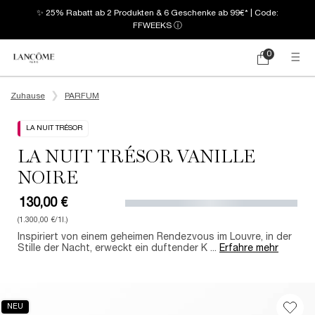
✨ 25% Rabatt ab 2 Produkten & 6 Geschenke ab 99€* | Code:
FFWEEKS
ⓘ
0
Mein
0 produkt
Warenkorb
Hauptinhalt
Zuhause
PARFUM
LA NUIT TRÉSOR
LA NUIT TRÉSOR VANILLE
NOIRE
130,00 €
(1.300,00 €/1l.)
Inspiriert von einem geheimen Rendezvous im Louvre, in der
Stille der Nacht, erweckt ein duftender K ...
Erfahre mehr
NEU