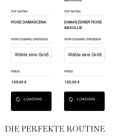
ABSOLUE​
TOP NOTES
TOP NOTES
ROSE DAMASCENA
DAMASZENER ROSE
ABSOLUE​
VERFÜGBARE GRÖSSEN
VERFÜGBARE GRÖSSEN
Wähle eine Größe aus
Wähle eine Größe aus
PREIS
PREIS
109,00 €
105,00 €
LOADING ...
LOADING ...
DIE PERFEKTE ROUTINE ​
GOES WITH YOUR FRAGRANCE