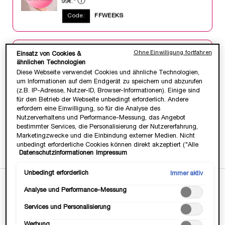
ⓘ
99€.*
Code:
FFWEEKS
Ohne Einwilligung fortfahren
WERDE TEIL DER LANCÔMMUNITY💞
Einsatz von Cookies &
ähnlichen Technologien
Heisse Deals & Geschenke, VIP Zugang &
Diese Webseite verwendet Cookies und ähnliche Technologien,
Exklusive, Beautty Tipps & Tricks von Profis.
um Informationen auf dem Endgerät zu speichern und abzurufen
JETZT ANMELDEN
(z.B. IP-Adresse, Nutzer-ID, Browser-Informationen). Einige sind
für den Betrieb der Webseite unbedingt erforderlich. Andere
erfordern eine Einwilligung, so für die Analyse des
Nutzerverhaltens und Performance-Messung, das Angebot
bestimmter Services, die Personalisierung der Nutzererfahrung,
Gratis Versand
3 Gratis Proben
14 Tage
-15€ mit
Marketingzwecke und die Einbindung externer Medien. Nicht
ab 35 Euro
zu jeder
Geld-zurück-
Newsletter-
unbedingt erforderliche Cookies können direkt akzeptiert ("Alle
Bestellung
Garantie
Anmeldung
Datenschutzinformationen
Impressum
akzeptieren") oder abgelehnt ("Ohne Einwilligung fortfahren")
werden. Individuelle Anpassungen der Einstellungen sind
ebenfalls möglich und speicherbar ("Auswahl speichern"). Die
Unbedingt erforderlich
Immer aktiv
Auswahl kann jederzeit unter dem Link "Cookie-Einstellungen"
Analyse und Performance-Messung
angepasst werden. Für weitere Informationen s. unsere
PDP Tabs
BESCHREIBUNG
Datenschutzinformationen.
Services und Personalisierung
Werbung