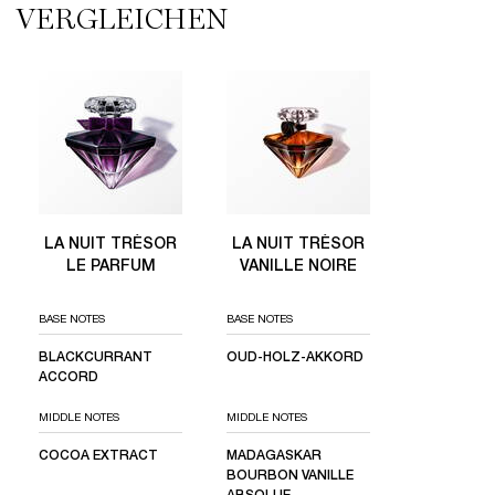
VERGLEICHEN
COMPARE WITH SIMILAR PRODUCTS
LA NUIT TRÉSOR LE PARFUM
LA NUIT TRÉSOR VANILLE NOIRE
LA NUIT TRÉSOR
LA NUIT TRÉSOR
LE PARFUM
VANILLE NOIRE
BASE NOTES
BASE NOTES
BLACKCURRANT
OUD-HOLZ-AKKORD​
ACCORD
MIDDLE NOTES
MIDDLE NOTES
COCOA EXTRACT
MADAGASKAR
BOURBON VANILLE