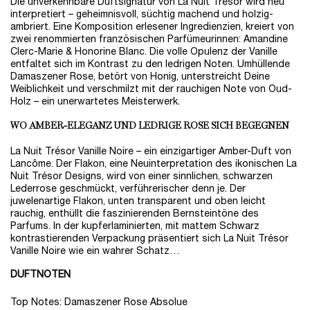
Die unverkennbare Duftsignatur von La Nuit Trésor wird neu
interpretiert – geheimnisvoll, süchtig machend und holzig-
ambriert. Eine Komposition erlesener Ingredienzien, kreiert von
zwei renommierten französischen Parfümeurinnen: Amandine
Clerc-Marie & Honorine Blanc. Die volle Opulenz der Vanille
entfaltet sich im Kontrast zu den ledrigen Noten. Umhüllende
Damaszener Rose, betört von Honig, unterstreicht Deine
Weiblichkeit und verschmilzt mit der rauchigen Note von Oud-
Holz – ein unerwartetes Meisterwerk. ​
WO AMBER-ELEGANZ UND LEDRIGE ROSE SICH BEGEGNEN​
La Nuit Trésor Vanille Noire – ein einzigartiger Amber-Duft von
Lancôme. Der Flakon, eine Neuinterpretation des ikonischen La
Nuit Trésor Designs, wird von einer sinnlichen, schwarzen
Lederrose geschmückt, verführerischer denn je. Der
juwelenartige Flakon, unten transparent und oben leicht
rauchig, enthüllt die faszinierenden Bernsteintöne des
Parfums. In der kupferlaminierten, mit mattem Schwarz
kontrastierenden Verpackung präsentiert sich La Nuit Trésor
Vanille Noire wie ein wahrer Schatz…​
DUFTNOTEN
Top Notes: Damaszener Rose Absolue​