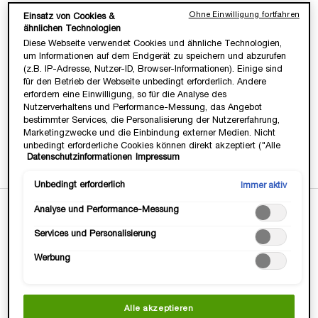
Ohne Einwilligung fortfahren
Einsatz von Cookies &
WERDE TEIL DER LANCÔMMUNITY💞
ähnlichen Technologien
Heisse Deals & Geschenke, VIP Zugang &
Diese Webseite verwendet Cookies und ähnliche Technologien,
Exklusive, Beautty Tipps & Tricks von Profis.
um Informationen auf dem Endgerät zu speichern und abzurufen
JETZT ANMELDEN
(z.B. IP-Adresse, Nutzer-ID, Browser-Informationen). Einige sind
für den Betrieb der Webseite unbedingt erforderlich. Andere
erfordern eine Einwilligung, so für die Analyse des
Nutzerverhaltens und Performance-Messung, das Angebot
bestimmter Services, die Personalisierung der Nutzererfahrung,
Marketingzwecke und die Einbindung externer Medien. Nicht
Gratis Versand
3 Gratis Proben
14 Tage
-15€ mit
unbedingt erforderliche Cookies können direkt akzeptiert ("Alle
ab 35 Euro
zu jeder
Geld-zurück-
Newsletter-
Datenschutzinformationen
Impressum
akzeptieren") oder abgelehnt ("Ohne Einwilligung fortfahren")
Bestellung
Garantie
Anmeldung
werden. Individuelle Anpassungen der Einstellungen sind
ebenfalls möglich und speicherbar ("Auswahl speichern"). Die
Unbedingt erforderlich
Immer aktiv
Auswahl kann jederzeit unter dem Link "Cookie-Einstellungen"
Analyse und Performance-Messung
angepasst werden. Für weitere Informationen s. unsere
PDP Tabs
Datenschutzinformationen.
BESCHREIBUNG
Services und Personalisierung
Werbung
Alle akzeptieren