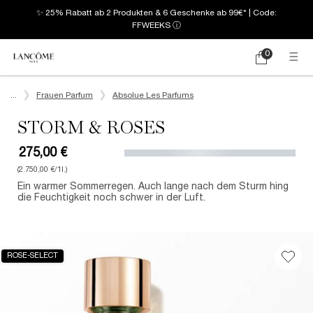
✨ 25% Rabatt ab 2 Produkten & 6 Geschenke ab 99€* | Code:
FFWEEKS
ⓘ
0
Mein
0 produkt
Warenkorb
Hauptinhalt
...
Frauen Parfum
Absolue Les Parfums
STORM & ROSES
275,00 €
(2.750,00 €/1l.)
Ein warmer Sommerregen. Auch lange nach dem Sturm hing
die Feuchtigkeit noch schwer in der Luft.
ROSE-SELECT