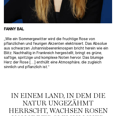
FANNY BAL
„Wie ein Sommergewitter wird die fruchtige Rose von
pflanzlichen und feurigen Akzenten elektrisiert. Das Absolue
aus schwarzen Johannisbeerenknospen bricht herein wie ein
Blitz. Nachhaltig in Frankreich hergestellt, bringt es grüne,
saftige, spritzige und komplexe Noten hervor. Das blumige
Herz der Rose […] enthüllt eine Atmosphäre, die zugleich
sinnlich und pflanzlich ist.“
StoryStream
IN THIS LAND WHERE NATURE'S GRANDEUR LIVES UNTAMED, WE GROW A RO
IN EINEM LAND, IN DEM DIE
NATUR UNGEZÄHMT
HERRSCHT, WACHSEN ROSEN