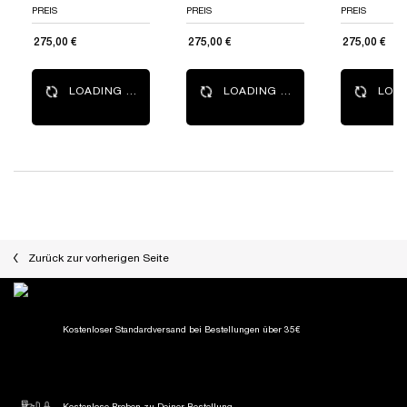
PREIS
PREIS
PREIS
275,00 €
275,00 €
275,00 €
LOADING ...
LOADING ...
LOAD
PDP Reviews
PDP Slot 1 Section
Zurück zur vorherigen Seite
Kostenloser Standardversand
bei Bestellungen über 35€