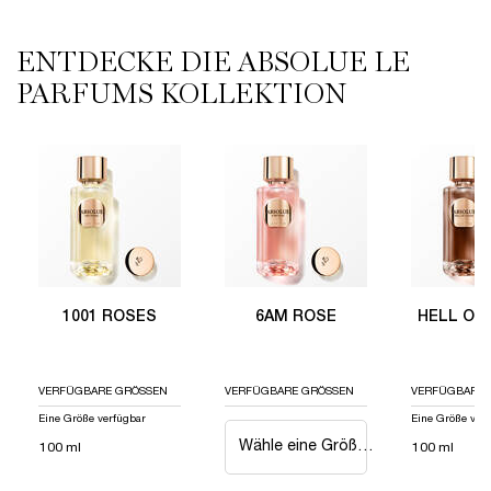
ENTDECKE DIE ABSOLUE LE
PARFUMS KOLLEKTION
1001 ROSES
6AM ROSE
HELL OF A ROSE
HOT AS A ROSE
I FLAMED A ROSE
LE PARFUM
NOT YOUR ROSE
OUD BOUQUET
ROSE ON THE MOON
ROSE OR DIE
STORM & ROSES
1001 ROSES
6AM ROSE
HELL OF
VERFÜGBARE GRÖSSEN
VERFÜGBARE GRÖSSEN
VERFÜGBARE 
Eine Größe verfügbar
Eine Größe ver
Wähle eine Größe aus
100 ml
100 ml