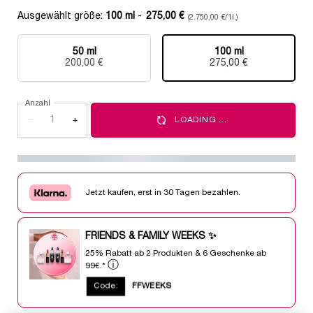
Ausgewählt größe:
100 ml
-
275,00 €
(2.750,00 €/1l.)
50 ml
100 ml
Ausgewählt
, 1 von 2
Ausgewählt
, 2 von 2
200,00 €
275,00 €
Anzahl
−
+
LOADING ...
Jetzt kaufen, erst in 30 Tagen bezahlen.
FRIENDS & FAMILY WEEKS ✨
25% Rabatt ab 2 Produkten & 6 Geschenke ab
ⓘ
99€.*
Code:
FFWEEKS