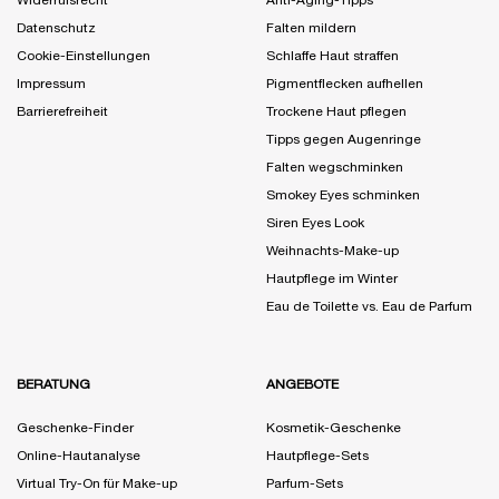
Widerrufsrecht
Anti-Aging-Tipps
Datenschutz
Falten mildern
Cookie-Einstellungen
Schlaffe Haut straffen
Impressum
Pigmentflecken aufhellen
Barrierefreiheit
Trockene Haut pflegen
Tipps gegen Augenringe
Falten wegschminken
Smokey Eyes schminken
Siren Eyes Look
Weihnachts-Make-up
Hautpflege im Winter
Eau de Toilette vs. Eau de Parfum
BERATUNG
ANGEBOTE
Geschenke-Finder
Kosmetik-Geschenke
Online-Hautanalyse
Hautpflege-Sets
Virtual Try-On für Make-up
Parfum-Sets