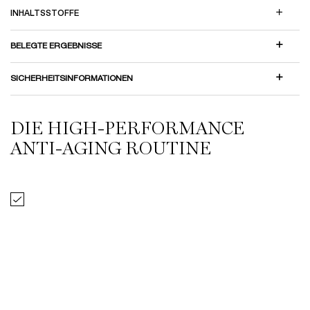
INHALTSSTOFFE​
BELEGTE ERGEBNISSE
SICHERHEITSINFORMATIONEN
DIE HIGH-PERFORMANCE
StoryStream
THE SKINCARE ROUTINE YOU NEED
ANTI-AGING ROUTINE
Auswählen Rénergie Multi-Glow Cream
RÉNERGIE MULTI-GLOW CREAM
Eine Größe verfügbar
50 ml
99,00 €