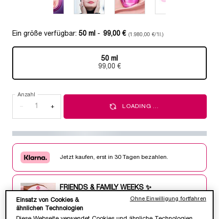
Ein größe verfügbar:
50 ml
-
99,00 €
(1.980,00 €/1l.)
50 ml
Ausgewählt
, 1 von 1
99,00 €
Anzahl
−
+
LOADING ...
Jetzt kaufen, erst in 30 Tagen bezahlen.
FRIENDS & FAMILY WEEKS ✨
Ohne Einwilligung fortfahren
25% Rabatt ab 2 Produkten & 6 Geschenke ab
Einsatz von Cookies &
ⓘ
99€.*
ähnlichen Technologien
Diese Webseite verwendet Cookies und ähnliche Technologien,