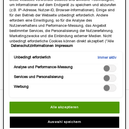
Code:
FFWEEKS
um Informationen auf dem Endgerät zu speichern und abzurufen
(z.B. IP-Adresse, Nutzer-ID, Browser-Informationen). Einige sind
für den Betrieb der Webseite unbedingt erforderlich. Andere
erfordern eine Einwilligung, so für die Analyse des
WERDE TEIL DER LANCÔMMUNITY💞
Nutzerverhaltens und Performance-Messung, das Angebot
Heisse Deals & Geschenke, VIP Zugang &
bestimmter Services, die Personalisierung der Nutzererfahrung,
Exklusive, Beautty Tipps & Tricks von Profis.
Marketingzwecke und die Einbindung externer Medien. Nicht
JETZT ANMELDEN
unbedingt erforderliche Cookies können direkt akzeptiert ("Alle
Datenschutzinformationen
Impressum
akzeptieren") oder abgelehnt ("Ohne Einwilligung fortfahren")
werden. Individuelle Anpassungen der Einstellungen sind
ebenfalls möglich und speicherbar ("Auswahl speichern"). Die
Unbedingt erforderlich
Immer aktiv
Auswahl kann jederzeit unter dem Link "Cookie-Einstellungen"
Analyse und Performance-Messung
angepasst werden. Für weitere Informationen s. unsere
Gratis Versand
3 Gratis Proben
14 Tage
-15€ mit
Datenschutzinformationen.
ab 35 Euro
zu jeder
Geld-zurück-
Newsletter-
Services und Personalisierung
Bestellung
Garantie
Anmeldung
Werbung
PDP Tabs
BESCHREIBUNG
Alle akzeptieren
Auswahl speichern