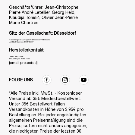
Geschäftsführer: Jean-Christophe
Pierre André Letellier, Georg Held,
Klaudija Tomšič, Olivier Jean-Pierre
Marie Chartres
Sitz der Gesellschaft: Düsseldorf
Handelsregister: Amtsgericht Düsseldorf HRB 99715
Ust-Ident-Nummer: DE 14359611
Herstellerkontakt
LANCOME PARIS
14 rue Royale 75008 Paris
[email protected]
FOLGE UNS
*Alle Preise inkl. MwSt. - Kostenloser
Versand ab 35€ Mindestbestellwert.
Unter 35€ Bestellwert fallen
Versandkosten in Höhe von 3,95€ pro
Bestellung an. Bei jeder angekündigten
allgemeinen Preisermäßigung sind die
Preise, sofern nicht anders angegeben,
die niedrigsten Preise der letzten 30