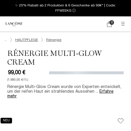
✨ 25% Rabatt ab 2 Produkten & 6 Geschenke ab 99€* | Code:
FFWEEKS
ⓘ
0
Mein
0 produkt
Warenkorb
Hauptinhalt
...
HAUTPFLEGE
Rénergie
RÉNERGIE MULTI-GLOW
CREAM
99,00 €
(1.980,00 €/1l.)
Rénergie Multi-Glow Cream wurde von Experten entwickelt,
um der reifen Haut ein strahlendes Aussehen ...
Erfahre
mehr
NEU