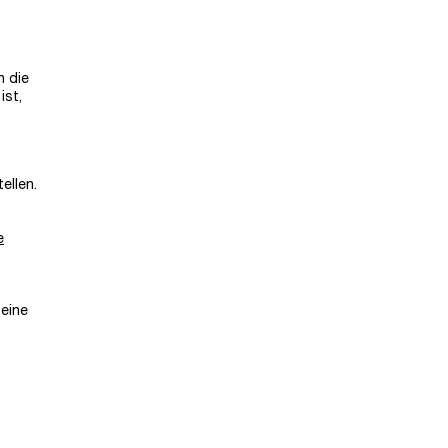
n die
ist,
ellen.
e
eine