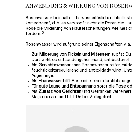
ANWENDUNG & WIRKUNG VON ROSEN
Rosenwasser beinhaltet die wasserlöslichen Inhaltsstof
komedogen“, d. h. es verstopft nicht die Poren der Ha
Rose die Milderung von Hauterscheinungen, wie Gesic
[3]
fördern.
Rosenwasser wird aufgrund seiner Eigenschaften v. a. 
Zur
Milderung von Pickeln und Mitessern
tupfst Du 
Dort wirkt es entzündungshemmend, antibakteriell 
Als
Gesichtswasser
kann
Rosenwasser
reifer, müd
feuchtigkeitsregulierend und antioxidativ wirkt. U
Augenringe
.
Als
Haarwasser
hilft Rose mit seiner durchblutun
Für
gute Laune und Entspannung
sorgt die Rose o
Als
Zusatz von Gerichten
und Getränken verfeiner
Magennerven und hilft Dir bei Völlegefühl.