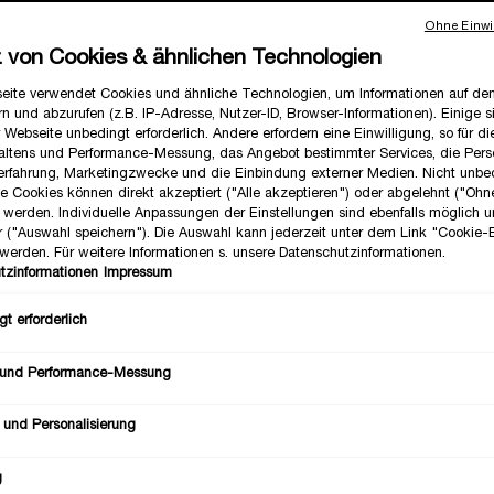
chen Hautanliegen Rosen zum Einsatz kommen, erfährst Du hier.
Ohne Einwil
z von Cookies & ähnlichen Technologien
eite verwendet Cookies und ähnliche Technologien, um Informationen auf d
n und abzurufen (z.B. IP-Adresse, Nutzer-ID, Browser-Informationen). Einige s
 Webseite unbedingt erforderlich. Andere erfordern eine Einwilligung, so für d
altens und Performance-Messung, das Angebot bestimmter Services, die Perso
erfahrung, Marketingzwecke und die Einbindung externer Medien. Nicht unbe
he Cookies können direkt akzeptiert ("Alle akzeptieren") oder abgelehnt ("Ohn
") werden. Individuelle Anpassungen der Einstellungen sind ebenfalls möglich 
r ("Auswahl speichern"). Die Auswahl kann jederzeit unter dem Link "Cookie-
werden. Für weitere Informationen s. unsere Datenschutzinformationen.
tzinformationen
Impressum
t erforderlich
 und Performance-Messung
 und Personalisierung
g