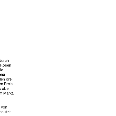
durch
n Rosen
ie
ena
den drei
en Preis
s aber
m Markt.
g von
enutzt.