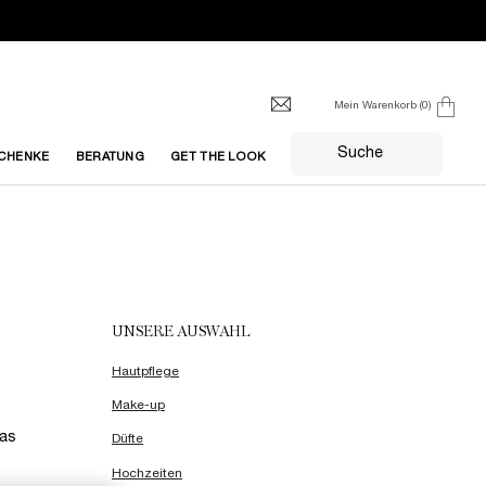
Mein Warenkorb
0
0 produkt
Suche
CHENKE
BERATUNG
GET THE LOOK
UNSERE AUSWAHL
Hautpflege
Make-up
das
Düfte
Hochzeiten