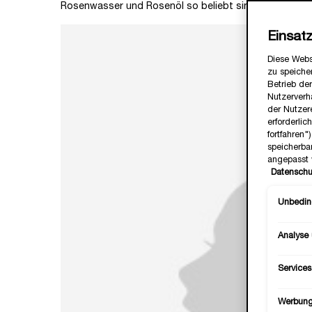
Rosenwasser und Rosenöl so beliebt sind und bei wel
Einsat
Diese Webs
zu speicher
Betrieb der
Nutzerverh
der Nutzer
erforderlic
fortfahren
speicherba
angepasst 
Datenschu
Unbeding
Analyse
Services
Werbun