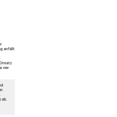
er
g anfällt
Einsatz
a vier
nd
in
.
) ab.