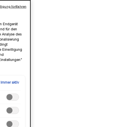
ligung fortfahren
em Endgerät
ind für den
ie Analyse des
nalisierung
dingt
e Einwilligung
und
Einstellungen"
Immer aktiv