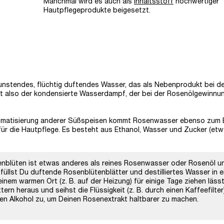
Manchmal wird es auch als
Inhaltsstoff
hochwertiger
Hautpflegeprodukte beigesetzt.
rdunstendes, flüchtig duftendes Wasser, das als Nebenprodukt bei d
ist also der kondensierte Wasserdampf, der bei der Rosenölgewinnun
romatisierung anderer Süßspeisen kommt Rosenwasser ebenso zum 
für die Hautpflege. Es besteht aus Ethanol, Wasser und Zucker (etw
nblüten ist etwas anderes als reines Rosenwasser oder Rosenöl u
füllst Du duftende Rosenblütenblätter und destilliertes Wasser in e
nem warmen Ort (z. B. auf der Heizung) für einige Tage ziehen lässt
rn heraus und seihst die Flüssigkeit (z. B. durch einen Kaffeefilter
n Alkohol zu, um Deinen Rosenextrakt haltbarer zu machen.