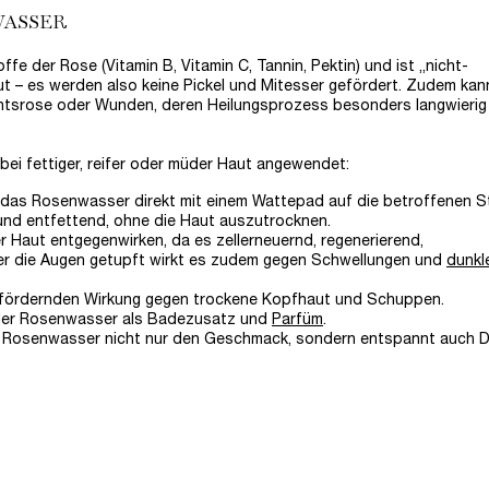
WASSER
fe der Rose (Vitamin B, Vitamin C, Tannin, Pektin) und ist „nicht-
ut – es werden also keine Pickel und Mitesser gefördert. Zudem kan
htsrose oder Wunden, deren Heilungsprozess besonders langwierig 
bei fettiger, reifer oder müder Haut angewendet:
das Rosenwasser direkt mit einem Wattepad auf die betroffenen St
und entfettend, ohne die Haut auszutrocknen.
er Haut entgegenwirken, da es zellerneuernd, regenerierend,
nter die Augen getupft wirkt es zudem gegen Schwellungen und
dunkl
gsfördernden Wirkung gegen trockene Kopfhaut und Schuppen.
der Rosenwasser als Badezusatz und
Parfüm
.
t Rosenwasser nicht nur den Geschmack, sondern entspannt auch D