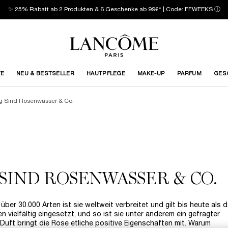
✨ 25% Rabatt ab 2 Produkten & 6 Geschenke ab 99€* | Code: FFWEEKS
ⓘ
TE
NEU & BESTSELLER
HAUTPFLEGE
MAKE-UP
PARFUM
GES
ig Sind Rosenwasser & Co.
 SIND ROSENWASSER & CO.
über 30.000 Arten ist sie weltweit verbreitet und gilt bis heute als 
 vielfältig eingesetzt, und so ist sie unter anderem ein gefragter
Duft bringt die Rose etliche positive Eigenschaften mit. Warum