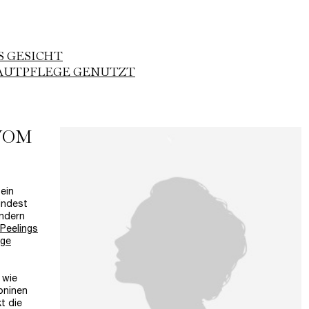
 GESICHT
HAUTPFLEGE GENUTZT
VOM
 ein
indest
ondern
Peelings
uge
 wie
poninen
t die