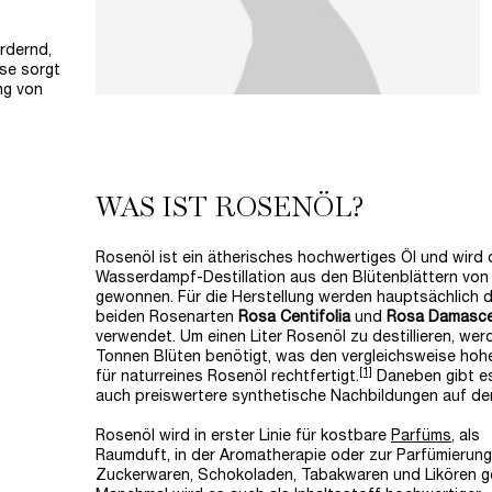
ördernd,
se sorgt
ng von
WAS IST ROSENÖL?
Rosenöl ist ein ätherisches hochwertiges Öl und wird 
Wasserdampf-Destillation aus den Blütenblättern vo
gewonnen. Für die Herstellung werden hauptsächlich d
beiden Rosenarten
Rosa Centifolia
und
Rosa Damasc
verwendet. Um einen Liter Rosenöl zu destillieren, wer
Tonnen Blüten benötigt, was den vergleichsweise hoh
[1]
für naturreines Rosenöl rechtfertigt.
Daneben gibt e
auch preiswertere synthetische Nachbildungen auf de
Rosenöl wird in erster Linie für kostbare
Parfüms
, als
Raumduft, in der Aromatherapie oder zur Parfümierun
Zuckerwaren, Schokoladen, Tabakwaren und Likören g