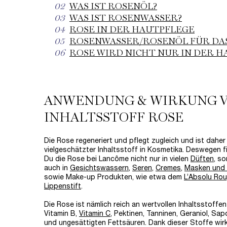
02
WAS IST ROSENÖL?
03
WAS IST ROSENWASSER?
04
ROSE IN DER HAUTPFLEGE
05
ROSENWASSER/ROSENÖL FÜR DAS
06
ROSE WIRD NICHT NUR IN DER 
ANWENDUNG & WIRKUNG 
INHALTSSTOFF ROSE
Die Rose regeneriert und pflegt zugleich und ist daher
vielgeschätzter Inhaltsstoff in Kosmetika. Deswegen f
Du die Rose bei Lancôme nicht nur in vielen
Düften
, s
auch in
Gesichtswassern
,
Seren
,
Cremes
,
Masken und 
sowie Make-up Produkten, wie etwa dem
L’Absolu Ro
Lippenstift
.
Die Rose ist nämlich reich an wertvollen Inhaltsstoffen
Vitamin B,
Vitamin C
, Pektinen, Tanninen, Geraniol, Sa
und ungesättigten Fettsäuren. Dank dieser Stoffe wirk