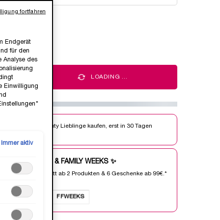
ligung fortfahren
wählt
duktvariante ist nicht vorrätig
em Endgerät
ind für den
ie Analyse des
nalisierung
+
LOADING ...
dingt
e Einwilligung
und
Einstellungen"
Jetzt Beauty Lieblinge kaufen, erst in 30 Tagen
bezahlen.
Immer aktiv
FRIENDS & FAMILY WEEKS ✨
25% Rabatt ab 2 Produkten & 6 Geschenke ab 99€.*
ⓘ
Code:
FFWEEKS