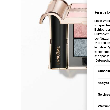
Einsat
Diese Webs
zu speicher
Betrieb der
Nutzerverh
der Nutzer
erforderlic
fortfahren
speicherba
angepasst 
Datenschu
Unbeding
Analyse
Services
Werbun