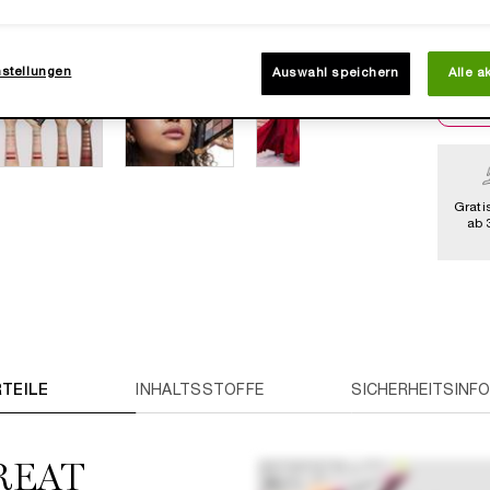
nstellungen
Auswahl speichern
Alle a
Grati
ab 
TEILE
INHALTSSTOFFE
SICHERHEITSINF
REAT