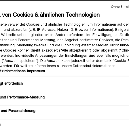
Ohne Einwil
z von Cookies & ähnlichen Technologien
Ausge
Die Pro
eite verwendet Cookies und ähnliche Technologien, um Informationen auf d
n und abzurufen (z.B. IP-Adresse, Nutzer-ID, Browser-Informationen). Einige s
 Webseite unbedingt erforderlich. Andere erfordern eine Einwilligung, so für d
Anzahl
altens und Performance-Messung, das Angebot bestimmter Services, die Perso
−
erfahrung, Marketingzwecke und die Einbindung externer Medien. Nicht unbe
he Cookies können direkt akzeptiert ("Alle akzeptieren") oder abgelehnt ("Ohn
") werden. Individuelle Anpassungen der Einstellungen sind ebenfalls möglich 
r ("Auswahl speichern"). Die Auswahl kann jederzeit unter dem Link "Cookie-
werden. Für weitere Informationen s. unsere Datenschutzinformationen.
tzinformationen
Impressum
t erforderlich
 und Performance-Messung
 und Personalisierung
g