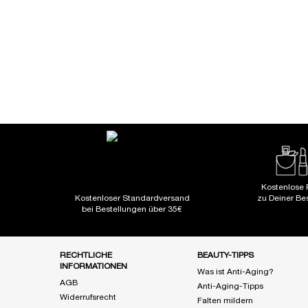
PDP Reviews
You May Also Like
Kostenlose 
Kostenloser Standardversand
zu Deiner Be
bei Bestellungen über 35€
Fußzeile Navigation
RECHTLICHE
BEAUTY-TIPPS
INFORMATIONEN
Was ist Anti-Aging?
AGB
Anti-Aging-Tipps
Widerrufsrecht
Falten mildern