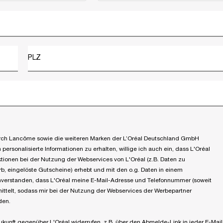
PLZ
 durch Lancôme sowie die weiteren Marken der L’Oréal Deutschland GmbH
ersonalisierte Informationen zu erhalten, willige ich auch ein, dass L'Oréal
tionen bei der Nutzung der Webservices von L'Oréal (z.B. Daten zu
, eingelöste Gutscheine) erhebt und mit den o.g. Daten in einem
einverstanden, dass L'Oréal meine E-Mail-Adresse und Telefonnummer (soweit
ittelt, sodass mir bei der Nutzung der Webservices der Werbepartner
den.
Zukunft gegenüber L'Oréal widerrufen, z.B. über den Abmelde-Link in jeder E-Mail