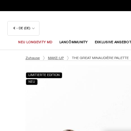
€ - DE (DE)
NEU LONGEVITY MD
LANCÔMMUNITY
EXKLUSIVE ANGEBO
Hauptinhalt
Zuhause
MAKE-UP
THE GREAT MINAUDIÈRE PALETTE
LIMITIERTE EDITION
NEU