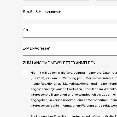
Straße & Hausnummer
Ort
E-Mail-Adresse
*
ZUM LANCÔME NEWSLETTER ANMELDEN
Hiermit willige ich in die Verarbeitung meiner o.g. Daten
(„L'Oréal“) ein, um mir Werbung per E-Mail zuzusenden. Um p
meine Reaktionen auf Marketingaktionen und meine Interak
angesehenen/gekauften Produkten, Produkten im Warenkorb
Interessenprofil speichert und verwendet. Ich bin zudem 
angegeben) in verschlüsselter Form an Werbepartner überm
interessengerechte Informationen/Werbung angezeigt wer
Sie können Ihre Einwilligung jederzeit mit Wirkung für die 