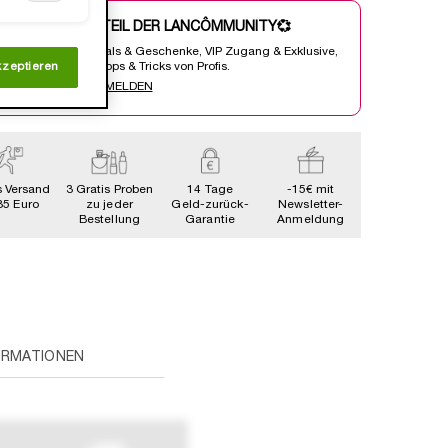
WERDE TEIL DER LANCÔMMUNITY💞
Heisse Deals & Geschenke, VIP Zugang & Exklusive,
Beautty Tipps & Tricks von Profis.
kzeptieren
JETZT ANMELDEN
s Versand
3 Gratis Proben
14 Tage
-15€ mit
35 Euro
zu jeder
Geld-zurück-
Newsletter-
Bestellung
Garantie
Anmeldung
ORMATIONEN