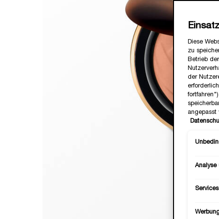
Einsat
Diese Webs
zu speicher
Betrieb der
Nutzerverh
der Nutzer
erforderlic
fortfahren
speicherba
angepasst 
Datenschu
Unbeding
Analyse
Services
Werbun