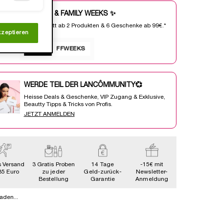
FRIENDS & FAMILY WEEKS ✨
25% Rabatt ab 2 Produkten & 6 Geschenke ab 99€.*
R
kzeptieren
ⓘ
Code:
FFWEEKS
WERDE TEIL DER LANCÔMMUNITY💞
Heisse Deals & Geschenke, VIP Zugang & Exklusive,
Beautty Tipps & Tricks von Profis.
JETZT ANMELDEN
s Versand
3 Gratis Proben
14 Tage
-15€ mit
35 Euro
zu jeder
Geld-zurück-
Newsletter-
Bestellung
Garantie
Anmeldung
aden...