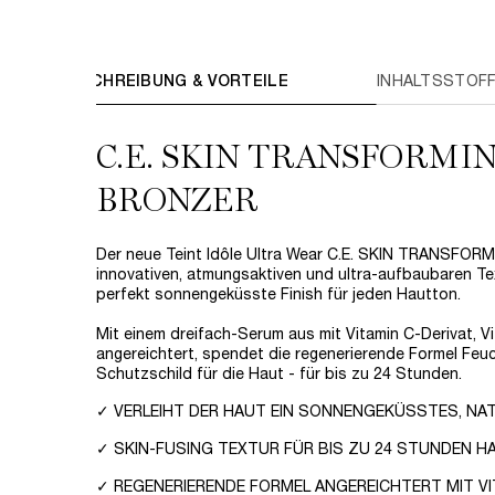
StoryStream
PDP Tabs
BESCHREIBUNG & VORTEILE
INHALTSSTOF
C.E. SKIN
TRANSFORMI
BRONZER
Der neue Teint Idôle Ultra Wear C.E. SKIN TRANSFOR
innovativen, atmungsaktiven und ultra-aufbaubaren Te
perfekt sonnengeküsste Finish für jeden Hautton.
Mit einem dreifach-Serum aus mit Vitamin C-Derivat, V
angereichtert, spendet die regenerierende Formel Feuch
Schutzschild für die Haut - für bis zu 24 Stunden.
✓ VERLEIHT DER HAUT EIN SONNENGEKÜSSTES, NAT
✓ SKIN-FUSING TEXTUR FÜR BIS ZU 24 STUNDEN H
✓ REGENERIERENDE FORMEL ANGEREICHTERT MIT VITA