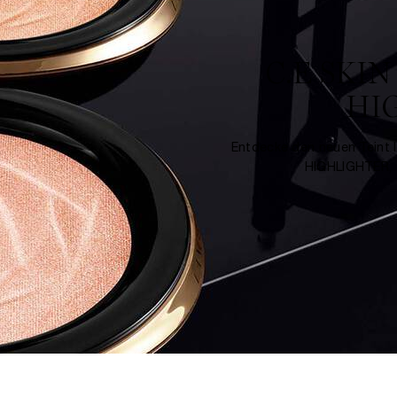
C.E SKI
HI
Entdecke den neuen Teint
HIGHLIGHTER, f