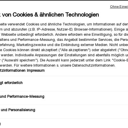
mehr
Ohne Einwil
z von Cookies & ähnlichen Technologien
Wähle
eite verwendet Cookies und ähnliche Technologien, um Informationen auf d
n und abzurufen (z.B. IP-Adresse, Nutzer-ID, Browser-Informationen). Einige s
 Webseite unbedingt erforderlich. Andere erfordern eine Einwilligung, so für d
altens und Performance-Messung, das Angebot bestimmter Services, die Perso
Alle
erfahrung, Marketingzwecke und die Einbindung externer Medien. Nicht unbe
he Cookies können direkt akzeptiert ("Alle akzeptieren") oder abgelehnt ("Ohn
") werden. Individuelle Anpassungen der Einstellungen sind ebenfalls möglich 
Ausge
Die Pro
r ("Auswahl speichern"). Die Auswahl kann jederzeit unter dem Link "Cookie-
werden. Für weitere Informationen s. unsere Datenschutzinformationen.
tzinformationen
Impressum
Anzahl
t erforderlich
−
 und Performance-Messung
 und Personalisierung
g