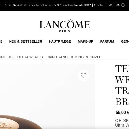
✨ 25% Rabatt ab 2 Produkten & 6 Geschenke ab 99€* | Code: FFWEEKS
ⓘ
TE
NEU & BESTSELLER
HAUTPFLEGE
MAKE-UP
PARFUM
GES
EINT IDOLE ULTRA WEAR C.E SKIN TRANSFORMING BRONZER
TE
WE
TR
BR
55,00 
C.E. S
Ultra 