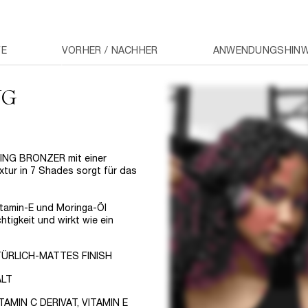
FE
VORHER / NACHHER
ANWENDUNGSHINW
NG
MING BRONZER mit einer
xtur in 7 Shades sorgt für das
itamin-E und Moringa-Öl
tigkeit und wirkt wie ein
ÜRLICH-MATTES FINISH
ALT
MIN C DERIVAT, VITAMIN E