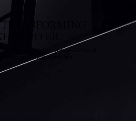
N TRANSFORMING
GHLIGHTER
 Idole Ultra Wear C.E. SKIN TRANSFORMING 24H
ür einen multidimensionalen Glanz.