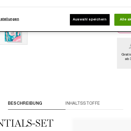
nstellungen
Auswahl speichern
Alle a
Grati
ab 
BESCHREIBUNG
INHALTSSTOFFE​
NTIALS-SET