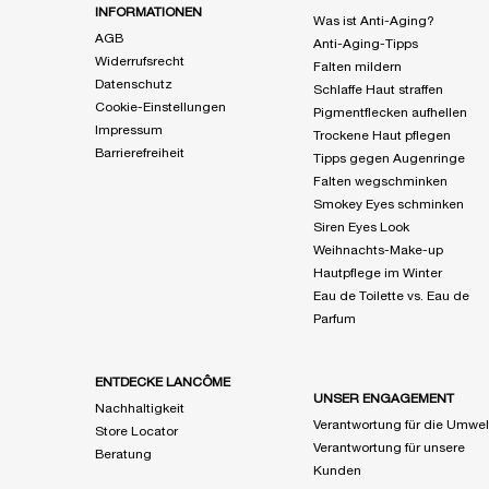
INFORMATIONEN
Was ist Anti-Aging?
AGB
Anti-Aging-Tipps
Widerrufsrecht
Falten mildern
Datenschutz
Schlaffe Haut straffen
Cookie-Einstellungen
Pigmentflecken aufhellen
Impressum
Trockene Haut pflegen
Barrierefreiheit
Tipps gegen Augenringe
Falten wegschminken
Smokey Eyes schminken
Siren Eyes Look
Weihnachts-Make-up
Hautpflege im Winter
Eau de Toilette vs. Eau de
Parfum
ENTDECKE LANCÔME
UNSER ENGAGEMENT
Nachhaltigkeit
Verantwortung für die Umwel
Store Locator
Verantwortung für unsere
Beratung
Kunden