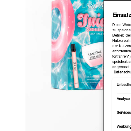
Einsat
Diese Webs
zu speicher
Betrieb der
Nutzerverh
der Nutzer
erforderlic
fortfahren
speicherba
angepasst 
Datenschu
Unbeding
Analyse
Services
Werbun