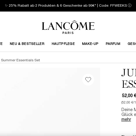
✨ 25% Rabatt ab 2 Produkten & 6 Geschenke ab 99€* | Code: FFWEEKS
ⓘ
TE
NEU & BESTSELLER
HAUTPFLEGE
MAKE-UP
PARFUM
GES
 Summer Essentials Set
JU
ES
52,00 
(52,00 €/1
Deine 
Glück e
mehr