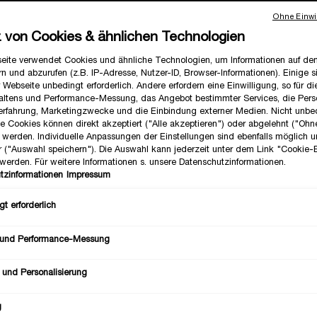
Ein grö
Ohne Einwil
z von Cookies & ähnlichen Technologien
eite verwendet Cookies und ähnliche Technologien, um Informationen auf d
n und abzurufen (z.B. IP-Adresse, Nutzer-ID, Browser-Informationen). Einige s
 Webseite unbedingt erforderlich. Andere erfordern eine Einwilligung, so für d
Anzahl
altens und Performance-Messung, das Angebot bestimmter Services, die Perso
−
erfahrung, Marketingzwecke und die Einbindung externer Medien. Nicht unbe
he Cookies können direkt akzeptiert ("Alle akzeptieren") oder abgelehnt ("Ohn
") werden. Individuelle Anpassungen der Einstellungen sind ebenfalls möglich 
r ("Auswahl speichern"). Die Auswahl kann jederzeit unter dem Link "Cookie-
werden. Für weitere Informationen s. unsere Datenschutzinformationen.
tzinformationen
Impressum
t erforderlich
 und Performance-Messung
 und Personalisierung
g