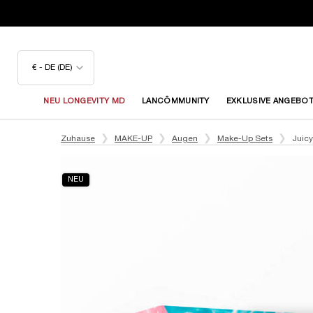
€ - DE (DE)
NEU LONGEVITY MD
LANCÔMMUNITY
EXKLUSIVE ANGEBO
Hauptinhalt
Zuhause
MAKE-UP
Augen
Make-Up Sets
Juicy
NEU