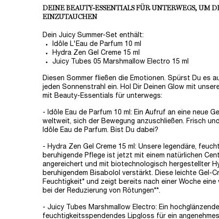
DEINE BEAUTY-ESSENTIALS FÜR UNTERWEGS, UM D
EINZUTAUCHEN
Dein Juicy Summer-Set enthält:
Idôle L'Eau de Parfum 10 ml
Hydra Zen Gel Creme 15 ml
Juicy Tubes 05 Marshmallow Electro 15 ml
Diesen Sommer fließen die Emotionen. Spürst Du es a
jeden Sonnenstrahl ein. Hol Dir Deinen Glow mit unser
mit Beauty-Essentials für unterwegs:
- Idôle Eau de Parfum 10 ml: Ein Aufruf an eine neue G
weltweit, sich der Bewegung anzuschließen. Frisch und
Idôle Eau de Parfum. Bist Du dabei?
- Hydra Zen Gel Creme 15 ml: Unsere legendäre, feuc
beruhigende Pflege ist jetzt mit einem natürlichen Cen
angereichert und mit biotechnologisch hergestellter 
beruhigendem Bisabolol verstärkt. Diese leichte Gel-
Feuchtigkeit* und zeigt bereits nach einer Woche ein
bei der Reduzierung von Rötungen**.
- Juicy Tubes Marshmallow Electro: Ein hochglänzend
feuchtigkeitsspendendes Lipgloss für ein angenehmes