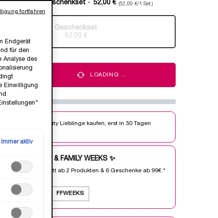
ße verfügbar:
Geschenkset
-
52,00 €
(52,00 €/1 Set.)
ligung fortfahren
Geschenkset
Ausgewählt
Die Produktvariante ist nicht vorrätig, {0}
, 1 von 1
52,00 €
em Endgerät
ind für den
ie Analyse des
nalisierung
+
LOADING ...
dingt
e Einwilligung
und
Einstellungen"
Jetzt Beauty Lieblinge kaufen, erst in 30 Tagen
bezahlen.
Immer aktiv
FRIENDS & FAMILY WEEKS ✨
25% Rabatt ab 2 Produkten & 6 Geschenke ab 99€.*
ⓘ
Code:
FFWEEKS