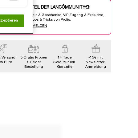
WERDE TEIL DER LANCÔMMUNITY💞
Heisse Deals & Geschenke, VIP Zugang & Exklusive,
Beautty Tipps & Tricks von Profis.
kzeptieren
JETZT ANMELDEN
s Versand
3 Gratis Proben
14 Tage
-15€ mit
35 Euro
zu jeder
Geld-zurück-
Newsletter-
Bestellung
Garantie
Anmeldung