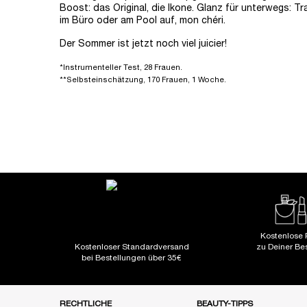
Boost: das Original, die Ikone. Glanz für unterwegs: T
im Büro oder am Pool auf, mon chéri.
Der Sommer ist jetzt noch viel juicier!
*Instrumenteller Test, 28 Frauen.
**Selbsteinschätzung, 170 Frauen, 1 Woche.
StoryStream
GOES WITH YOUR FRAGRANCE
PDP Slot 1 Section
PDP Reviews
SICHERHEITSINFORMATIONEN
Kostenlose 
Kostenloser Standardversand
zu Deiner Be
bei Bestellungen über 35€
Fußzeile Navigation
RECHTLICHE
BEAUTY-TIPPS