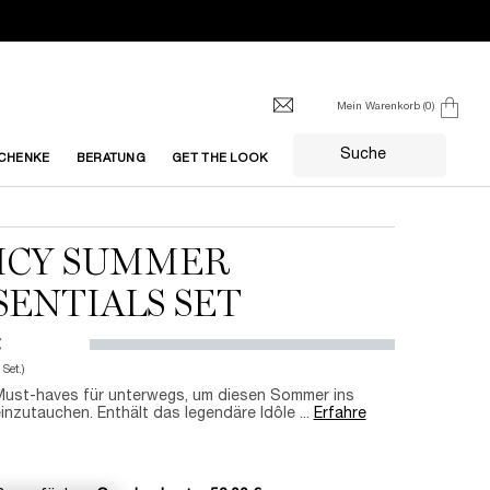
Mein Warenkorb
0
0 produkt
Suche
CHENKE
BERATUNG
GET THE LOOK
ICY SUMMER
SENTIALS SET
€
 Set.)
Must-haves für unterwegs, um diesen Sommer ins
inzutauchen. Enthält das legendäre Idôle ...
Erfahre