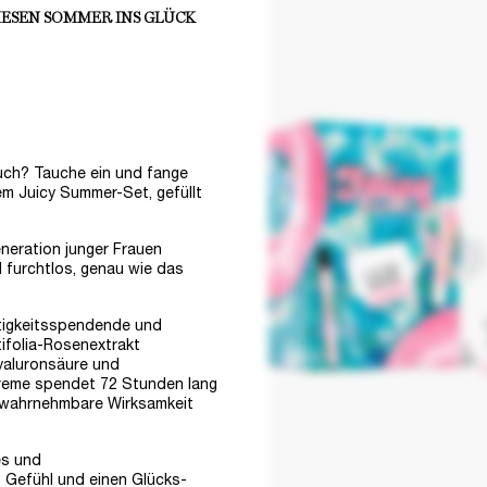
IESEN SOMMER INS GLÜCK
uch? Tauche ein und fange
em Juicy Summer-Set, gefüllt
eneration junger Frauen
 furchtlos, genau wie das
htigkeitsspendende und
tifolia-Rosenextrakt
Hyaluronsäure und
Creme spendet 72 Stunden lang
e wahrnehmbare Wirksamkeit
es und
 Gefühl und einen Glücks-