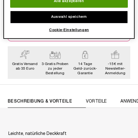
Alle akzeptieren
WERDE TEIL DER LANCÔMMUNITY💞
Auswahl speichern
Heisse Deals & Geschenke, VIP Zugang &
Exklusive, Beautty Tipps & Tricks von Profis.
Cookie-Einstellungen
JETZT ANMELDEN
Gratis Versand
3 Gratis Proben
14 Tage
-15€ mit
ab 35 Euro
zu jeder
Geld-zurück-
Newsletter-
Bestellung
Garantie
Anmeldung
PDP Tabs
BESCHREIBUNG & VORTEILE
VORTEILE
ANWEN
Leichte, natürliche Deckkraft