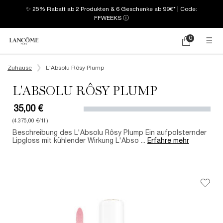
✨ 25% Rabatt ab 2 Produkten & 6 Geschenke ab 99€* | Code:
FFWEEKS
ⓘ
0
Mein
0 produkt
Warenkorb
Hauptinhalt
Zuhause
L'Absolu Rôsy Plump
L'ABSOLU RÔSY PLUMP
35,00 €
(4.375,00 €/1l.)
Beschreibung des L'Absolu Rôsy Plump Ein aufpolsternder
Lipgloss mit kühlender Wirkung L'Abso ...
Erfahre mehr