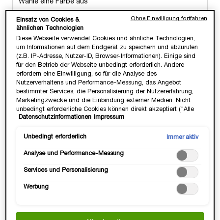
Wähle eine Farbe aus
Ohne Einwilligung fortfahren
Einsatz von Cookies &
ähnlichen Technologien
Ausgewählt
Die Produktvariante ist nicht vorrätig
Diese Webseite verwendet Cookies und ähnliche Technologien,
um Informationen auf dem Endgerät zu speichern und abzurufen
(z.B. IP-Adresse, Nutzer-ID, Browser-Informationen). Einige sind
für den Betrieb der Webseite unbedingt erforderlich. Andere
erfordern eine Einwilligung, so für die Analyse des
Anzahl
Nutzerverhaltens und Performance-Messung, das Angebot
−
+
LOADING ...
bestimmter Services, die Personalisierung der Nutzererfahrung,
Marketingzwecke und die Einbindung externer Medien. Nicht
unbedingt erforderliche Cookies können direkt akzeptiert ("Alle
Datenschutzinformationen
Impressum
akzeptieren") oder abgelehnt ("Ohne Einwilligung fortfahren")
werden. Individuelle Anpassungen der Einstellungen sind
ebenfalls möglich und speicherbar ("Auswahl speichern"). Die
Unbedingt erforderlich
Immer aktiv
Jetzt kaufen, erst in 30 Tagen bezahlen.
Auswahl kann jederzeit unter dem Link "Cookie-Einstellungen"
Analyse und Performance-Messung
angepasst werden. Für weitere Informationen s. unsere
Datenschutzinformationen.
FRIENDS & FAMILY WEEKS ✨
Services und Personalisierung
25% Rabatt ab 2 Produkten & 6 Geschenke ab
Werbung
ⓘ
99€.*
Code:
FFWEEKS