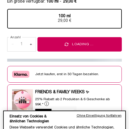
Ein größe verfügbar:
100 ml
-
29,00 €
100 ml
Ausgewählt
, 1 von 1
29,00 €
Anzahl
−
+
LOADING ...
Jetzt kaufen, erst in 30 Tagen bezahlen.
FRIENDS & FAMILY WEEKS ✨
25% Rabatt ab 2 Produkten & 6 Geschenke ab
ⓘ
99€.*
Code:
FFWEEKS
Ohne Einwilligung fortfahren
Einsatz von Cookies &
ähnlichen Technologien
Diese Webseite verwendet Cookies und ähnliche Technologien,