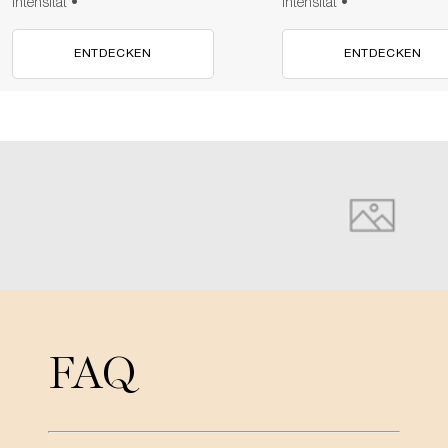
Intensität •
Intensität •
ENTDECKEN
ENTDECKEN
pdp-section-full-img-layout-accordion
FAQ