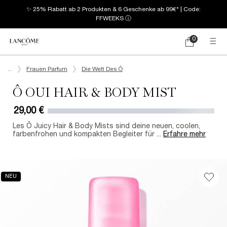
✨ 25% Rabatt ab 2 Produkten & 6 Geschenke ab 99€* | Code:
FFWEEKS
ⓘ
0
Mein
0 produkt
Warenkorb
Hauptinhalt
...
Frauen Parfum
Die Welt Des Ô
Ô OUI HAIR & BODY MIST
29,00 €
Les Ô Juicy Hair & Body Mists sind deine neuen, coolen,
farbenfrohen und kompakten Begleiter für ...
Erfahre mehr
NEU