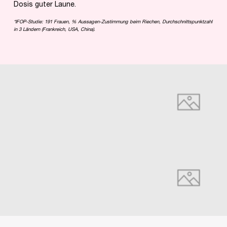
Dosis guter Laune.
*IFOP-Studie: 191 Frauen, % Aussagen-Zustimmung beim Riechen, Durchschnittspunktzahl
in 3 Ländern (Frankreich, USA, China).
pdp-section-full-two-columns-image_layout
pdp-section-services-Fragrance