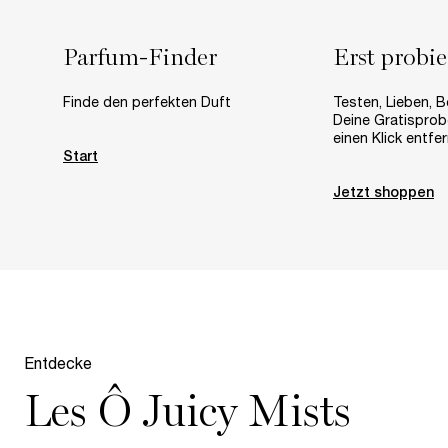
Parfum-Finder
Erst probi
Finde den perfekten Duft
​Testen, Lieben, B
Deine Gratisprobe
einen Klick entfer
Start
Jetzt shoppen
pdp-section-compare-world-of-o-mists
Entdecke
Les Ô Juicy Mists