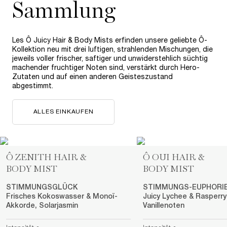
Sammlung
Les Ô Juicy Hair & Body Mists erfinden unsere geliebte Ô-
Kollektion neu mit drei luftigen, strahlenden Mischungen, die
jeweils voller frischer, saftiger und unwiderstehlich süchtig
machender fruchtiger Noten sind, verstärkt durch Hero-
Zutaten und auf einen anderen Geisteszustand
abgestimmt.
ALLES EINKAUFEN
Ô ZENITH HAIR &
Ô OUI HAIR &
BODY MIST
BODY MIST
STIMMUNGSGLÜCK
STIMMUNGS-EUPHORI
Frisches Kokoswasser & Monoï-
Juicy Lychee & Rasperry
Akkorde, Solarjasmin
Vanillenoten