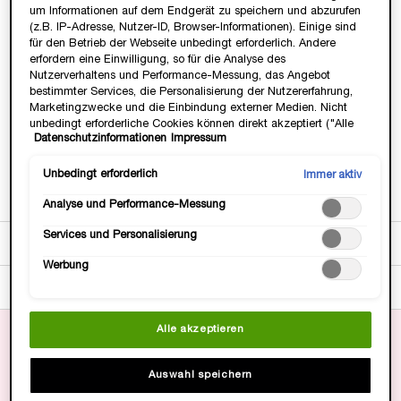
um Informationen auf dem Endgerät zu speichern und abzurufen
WERDE TEIL DER LANCÔMMUNITY💞
(z.B. IP-Adresse, Nutzer-ID, Browser-Informationen). Einige sind
Heisse Deals & Geschenke, VIP Zugang &
für den Betrieb der Webseite unbedingt erforderlich. Andere
Exklusive, Beautty Tipps & Tricks von Profis.
erfordern eine Einwilligung, so für die Analyse des
JETZT ANMELDEN
Nutzerverhaltens und Performance-Messung, das Angebot
bestimmter Services, die Personalisierung der Nutzererfahrung,
Marketingzwecke und die Einbindung externer Medien. Nicht
unbedingt erforderliche Cookies können direkt akzeptiert ("Alle
Datenschutzinformationen
Impressum
akzeptieren") oder abgelehnt ("Ohne Einwilligung fortfahren")
werden. Individuelle Anpassungen der Einstellungen sind
Gratis Versand
3 Gratis Proben
14 Tage
-15€ mit
ebenfalls möglich und speicherbar ("Auswahl speichern"). Die
Unbedingt erforderlich
Immer aktiv
ab 35 Euro
zu jeder
Geld-zurück-
Newsletter-
Bestellung
Garantie
Anmeldung
Auswahl kann jederzeit unter dem Link "Cookie-Einstellungen"
Analyse und Performance-Messung
angepasst werden. Für weitere Informationen s. unsere
Datenschutzinformationen.
pdp-section-quicklinks
pdp-section-product-description-fragrance-LAYOUT
PDP Section Accordion on Mobile
Services und Personalisierung
BESCHREIBUNG
Werbung
KEY INHALTSSTOFFE
pdp-section-benefits-highlighted_LayoutFragrance
Alle akzeptieren
WELCHE STIMMUNG WIRST DU DIESEN
Auswahl speichern
SOMMER WÄHLEN?