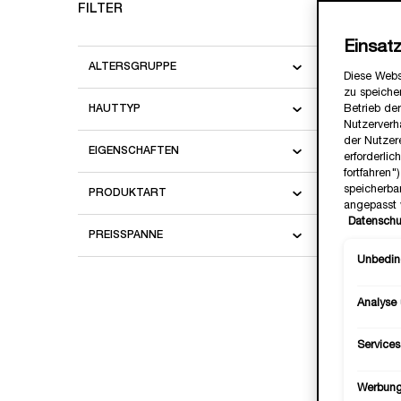
FILTER
Einsat
ALTERSGRUPPE
Diese Webs
zu speicher
Betrieb der
HAUTTYP
Nutzerverh
der Nutzer
EIGENSCHAFTEN
erforderlic
fortfahren
speicherba
PRODUKTART
angepasst 
Datenschu
RÉNERG
PREISSPANNE
Unbeding
✓ Reichha
✓ Mit Hy
Analyse
Services
Werbun