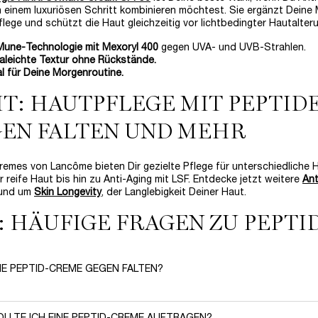
n einem luxuriösen Schritt kombinieren möchtest. Sie ergänzt Deine
lege und schützt die Haut gleichzeitig vor lichtbedingter Hautalter
une-Technologie mit Mexoryl 400
gegen UVA- und UVB-Strahlen.
raleichte Textur ohne Rückstände.
l für Deine Morgenroutine.
IT: HAUTPFLEGE MIT PEPTID
EN FALTEN UND MEHR
remes von Lancôme bieten Dir gezielte Pflege für unterschiedliche 
 reife Haut bis hin zu Anti-Aging mit LSF. Entdecke jetzt weitere
Ant
rund um
Skin Longevity
, der Langlebigkeit Deiner Haut.
: HÄUFIGE FRAGEN ZU PEPTI
INE PEPTID-CREME GEGEN FALTEN?
de-Cremes helfen gegen Falten
und sind daher ideal, wenn Du Deine 