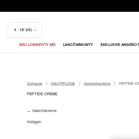
€ - DE (DE)
NEU LONGEVITY MD
LANCÔMMUNITY
EXKLUSIVE ANGEBO
Hauptinhalt
Zuhause
HAUTPFLEGE
Gesichtscreme
PEPTIDE-
PEPTIDE-CREME
PEPTIDE-CREME
Gesichtscreme
Kollagen