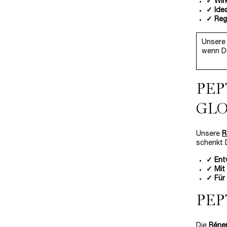
✓ Wirk
✓ Idea
✓ Rege
Unsere 
wenn Du
PEP
GL
Unsere
R
schenkt D
✓ Entw
✓ Mit
✓ Für
PEP
Die
Réne