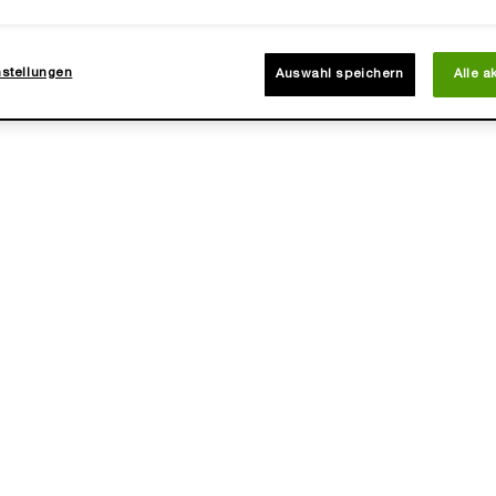
(2.460,00 €/1l.)
(2.460,00 €/1l.)
nstellungen
Auswahl speichern
Alle a
NEU
RGIE MULTI-GLOW CREAM
RÉNERGIE H.P.N. UVMUNE 
CREAM
 Einzigartiger rosiger Glow
✓ Starker UV-Schutz & Anti-Agin