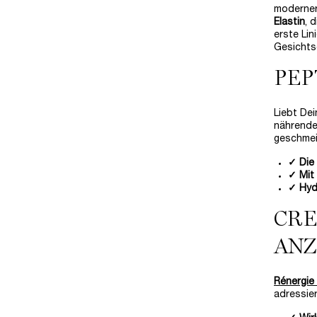
moderner
Elastin
, 
erste Lin
Gesichts
PEP
Liebt Dei
nährende
geschmei
✓ Die
✓ Mit
✓ Hydr
CRE
ANZ
Rénergie
adressie