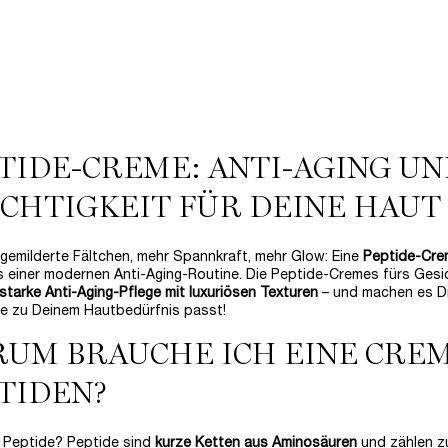
nde Anti-Aging Rose Creme für reife
✓ Ultraleichtes Gefühl, ohne Rüc
Haut
Eine Größe verfügbar
Wähle eine Größe aus
50 ml
99,00 €
130,00 €
LOADING ...
LOADING ...
TIDE-CREME: ANTI-AGING UN
(1.980,00 €/1l.)
(2.600,00 €/1l.)
CHTIGKEIT FÜR DEINE HAUT
 gemilderte Fältchen, mehr Spannkraft, mehr Glow: Eine
Peptide-Cre
 einer modernen Anti-Aging-Routine. Die Peptide-Cremes fürs Ges
starke Anti-Aging-Pflege mit luxuriösen Texturen
– und machen es Dir
die zu Deinem Hautbedürfnis passt!
UM BRAUCHE ICH EINE CREM
TIDEN?
 Peptide? Peptide sind
kurze Ketten aus Aminosäuren
und zählen z