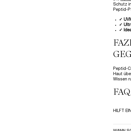
Schutz i
Peptid-Pf
✓ UVM
✓ Ult
✓ Idea
FAZ
GEG
Peptid-C
Haut über
Wissen 
FAQ
HILFT E
Ja,
Pepti