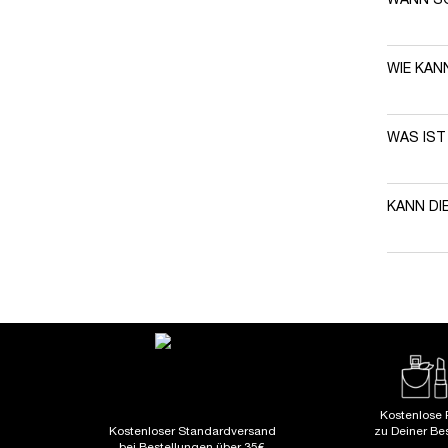
WANN SO
Falten, m
WIE KAN
WAS IST
KANN DI
Kostenlose 
Kostenloser Standardversand
zu Deiner Be
bei Bestellungen über 35€