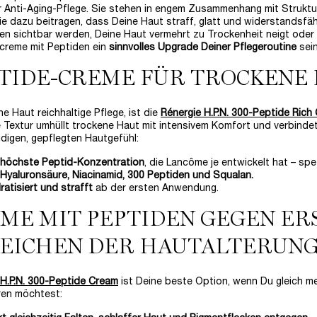
 Anti-Aging-Pflege. Sie stehen in engem Zusammenhang mit Strukt
die dazu beitragen, dass Deine Haut straff, glatt und widerstandsfä
ien sichtbar werden, Deine Haut vermehrt zu Trockenheit neigt oder 
creme mit Peptiden ein
sinnvolles Upgrade Deiner Pflegeroutine
sein
TIDE-CREME FÜR TROCKENE
ne Haut reichhaltige Pflege, ist die
Rénergie H.P.N. 300-Peptide Rich
 Textur umhüllt trockene Haut mit intensivem Komfort und verbindet
digen, gepflegten Hautgefühl:
 höchste Peptid-Konzentration
, die Lancôme je entwickelt hat – spe
 Hyaluronsäure, Niacinamid, 300 Peptiden und Squalan.
atisiert und strafft
ab der ersten Anwendung.
ME MIT PEPTIDEN GEGEN ER
EICHEN DER HAUTALTERUN
 H.P.N. 300-Peptide Cream
ist Deine beste Option, wenn Du gleich m
ren möchtest: