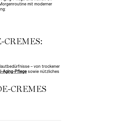
 Morgenroutine mit moderner
ung:
E-CREMES:
Hautbedürfnisse – von trockener
i-Aging-Pflege
sowie nützliches
DE-CREMES
Pflege gezielt auf sichtbare