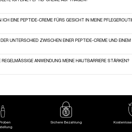
LLTE ICH EINE PEPTID-CREME AUFTRAGEN?
ehr Glätte und ein straffer wirkendes Hautbild ausrichten möchtest
N ICH EINE PEPTIDE-CREME FÜRS GESICHT IN MEINE PFLEGEROUTI
 DER UNTERSCHIED ZWISCHEN EINER PEPTIDE-CREME UND EINEM
E REGELMÄSSIGE ANWENDUNG MEINE HAUTBARRIERE STÄRKEN?
Proben
Sichere Bezahlung
Kostenlos
stellung