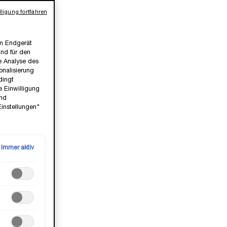
ligung fortfahren
em Endgerät
ind für den
ie Analyse des
nalisierung
dingt
e Einwilligung
und
Einstellungen"
DE CREAM
RÉNERGIE H.P.N. 300-PEPTIDE CREAM
Immer aktiv
eme
✓ Straffende Anti-Aging Creme
iacinamid
✓ Mit Hyaluronsäure, Peptiden & Niacinamid
Wähle eine Größe aus
95,00 €
LOADING ...