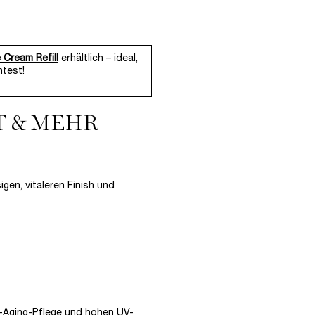
 Cream Refill
erhältlich – ideal,
htest!
T & MEHR
gen, vitaleren Finish und
i-Aging-Pflege und hohen UV-