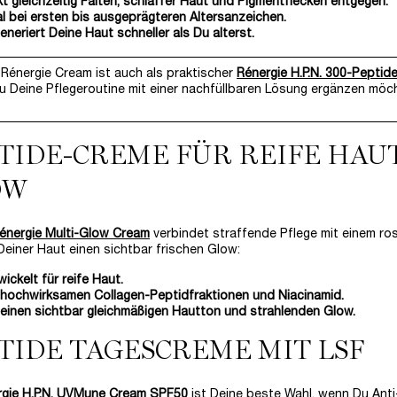
t gleichzeitig Falten, schlaffer Haut und Pigmentflecken entgegen.
l bei ersten bis ausgeprägteren Altersanzeichen.
neriert Deine Haut schneller als Du alterst.
Rénergie Cream ist auch als praktischer
Rénergie H.P.N. 300-Peptide
 Deine Pflegeroutine mit einer nachfüllbaren Lösung ergänzen möc
TIDE-CREME FÜR REIFE HAU
OW
énergie Multi-Glow Cream
verbindet straffende Pflege mit einem rosi
einer Haut einen sichtbar frischen Glow:
ickelt für reife Haut.
 hochwirksamen Collagen-Peptidfraktionen und Niacinamid.
 einen sichtbar gleichmäßigen Hautton und strahlenden Glow.
TIDE TAGESCREME MIT LSF
rgie H.P.N. UVMune Cream SPF50
ist Deine beste Wahl, wenn Du Ant