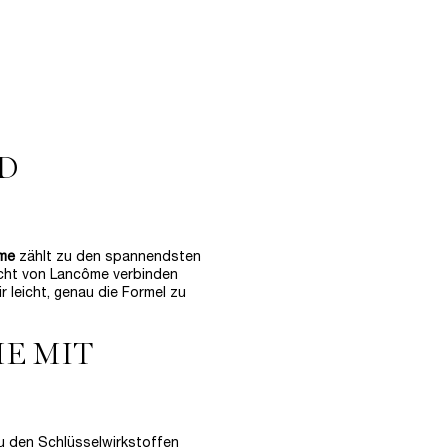
kstände
D
me
zählt zu den spannendsten
icht von Lancôme verbinden
 leicht, genau die Formel zu
E MIT
u den Schlüsselwirkstoffen