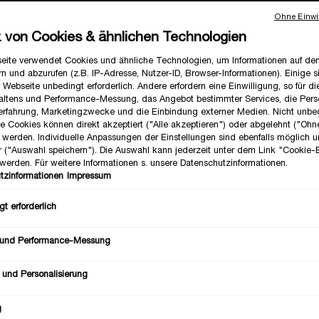
Ohne Einwil
z von Cookies & ähnlichen Technologien
eite verwendet Cookies und ähnliche Technologien, um Informationen auf d
n und abzurufen (z.B. IP-Adresse, Nutzer-ID, Browser-Informationen). Einige s
 Webseite unbedingt erforderlich. Andere erfordern eine Einwilligung, so für d
altens und Performance-Messung, das Angebot bestimmter Services, die Perso
erfahrung, Marketingzwecke und die Einbindung externer Medien. Nicht unbe
he Cookies können direkt akzeptiert ("Alle akzeptieren") oder abgelehnt ("Ohn
") werden. Individuelle Anpassungen der Einstellungen sind ebenfalls möglich 
r ("Auswahl speichern"). Die Auswahl kann jederzeit unter dem Link "Cookie-
werden. Für weitere Informationen s. unsere Datenschutzinformationen.
tzinformationen
Impressum
IE H.P.N. 300-PEPTIDE RICH
RÉNERGIE H.P.N. 300-PEPTI
CREAM
t erforderlich
ltige Anti-Aging Creme für trockene
✓ Straffende Anti-Aging Cr
Haut
✓ Mit Hyaluronsäure, Peptiden & N
aluronsäure, Peptiden & Niacinamid
Eine Größe verfügbar
 und Performance-Messung
Wähle eine Größe aus
50 ml
 und Personalisierung
123,00 €
123,00 €
g
LOADING ...
LOADING ...