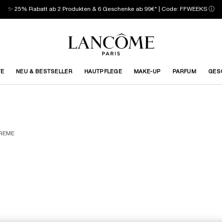
✨ 25% Rabatt ab 2 Produkten & 6 Geschenke ab 99€* | Code: FFWEEKS
ⓘ
TE
NEU & BESTSELLER
HAUTPFLEGE
MAKE-UP
PARFUM
GES
PEPTIDE-CREME
CREME