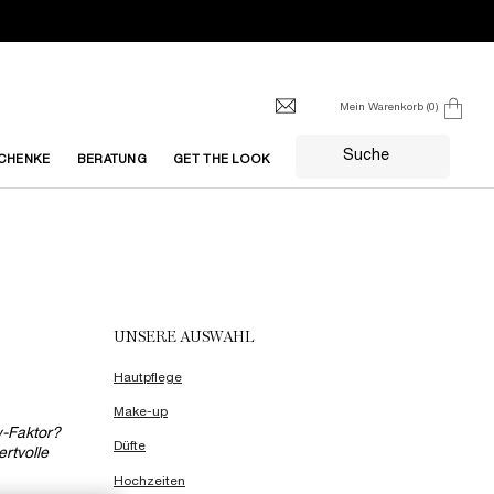
Mein Warenkorb
0
0 produkt
Suche
CHENKE
BERATUNG
GET THE LOOK
UNSERE AUSWAHL
Hautpflege
Make-up
w-Faktor?
Düfte
rtvolle
Hochzeiten