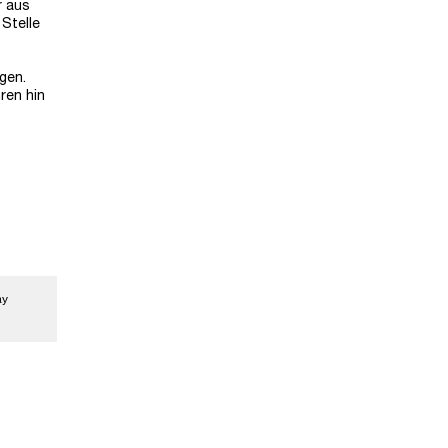
r aus
Stelle
gen.
ren hin
ay