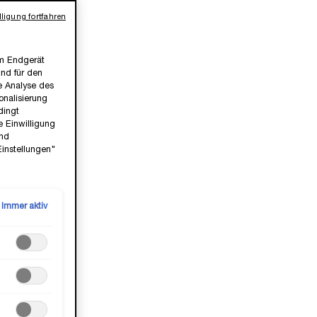
ligung fortfahren
em Endgerät
ind für den
ie Analyse des
nalisierung
dingt
e Einwilligung
und
Einstellungen"
Immer aktiv