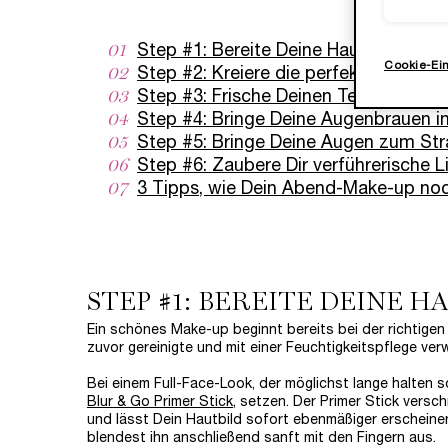
01
Step #1: Bereite Deine Haut auf das
Cookie-Ei
02
Step #2: Kreiere die perfekte Base
03
Step #3: Frische Deinen Teint auf
04
Step #4: Bringe Deine Augenbrauen i
05
Step #5: Bringe Deine Augen zum Str
06
Step #6: Zaubere Dir verführerische 
07
3 Tipps, wie Dein Abend-Make-up noc
STEP #1: BEREITE DEINE 
Ein schönes Make-up beginnt bereits bei der richtigen
zuvor gereinigte und mit einer Feuchtigkeitspflege ve
Bei einem Full-Face-Look, der möglichst lange halten so
Blur & Go Primer Stick
, setzen. Der Primer Stick versch
und lässt Dein Hautbild sofort ebenmäßiger erscheine
blendest ihn anschließend sanft mit den Fingern aus.