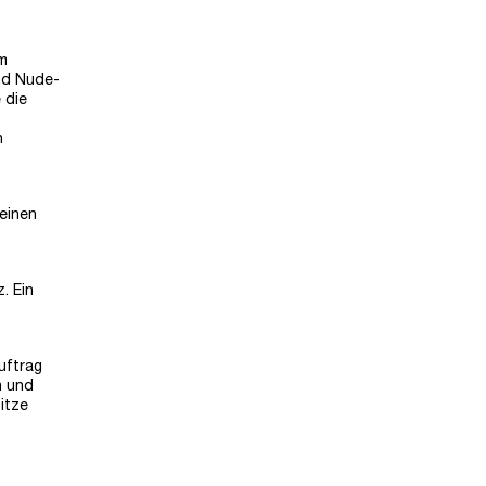
em
nd Nude-
 die
n
Deinen
. Ein
uftrag
n und
itze