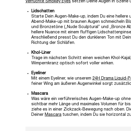
Verruchte Smokey Eyes
setzen Deine Augen in Szene u
Lidschatten
Starte Dein Augen-Make-up, indem Du eine hellere 
Abend-Make-up mit braunen Augen schmeicheln Bla
und Bronzetöne („Nude Sculptural” und „Bronze Ab
hellere Nuance mit einem fluffigen Lidschattenpins
Anschließend presst Du den dunkleren Ton mit Dein
Richtung der Schläfen.
Khol-Liner
Trage im nächsten Schritt einen weichen Khol-Kajal
Wimpernkranz optisch sofort voller wirken.
Eyeliner
Mit einem Eyeliner, wie unserem
24H Drama Liquid-P
feiner Wing am äußeren Augenwinkel sorgt zusätzlic
Mascara
Was wäre ein verführerisches Augen-Make-up oh
sichtbar mehr Länge und maximales Volumen für b
ziehe es in einer Zickzack-Bewegung nach oben. Di
Deiner
Mascara
tuschen, indem Du sie horizontal z