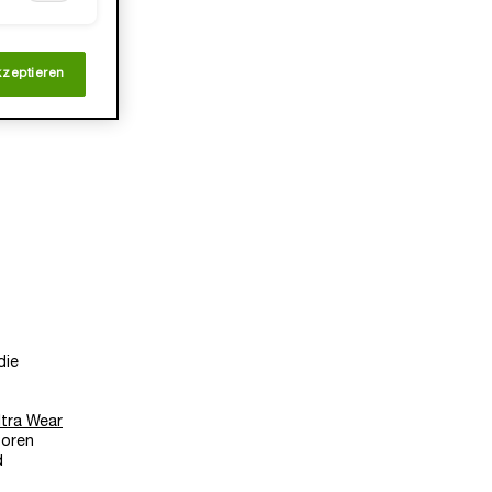
kzeptieren
die
ltra Wear
Poren
d