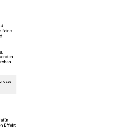
nd
e feine
nd
er
ssenden
ärchen
o, dass
dafür
n Effekt