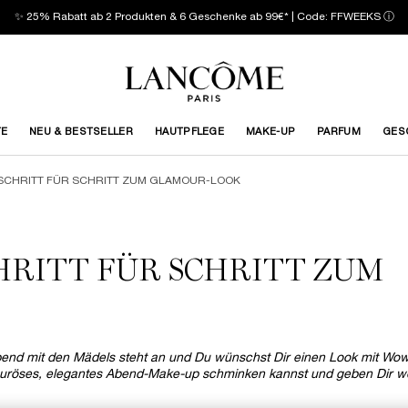
✨ 25% Rabatt ab 2 Produkten & 6 Geschenke ab 99€* | Code: FFWEEKS
ⓘ
TE
NEU & BESTSELLER
HAUTPFLEGE
MAKE-UP
PARFUM
GES
 SCHRITT FÜR SCHRITT ZUM GLAMOUR-LOOK
HRITT FÜR SCHRITT ZUM
Abend mit den Mädels steht an und Du wünschst Dir einen Look mit Wo
amouröses, elegantes Abend-Make-up schminken kannst und geben Dir we