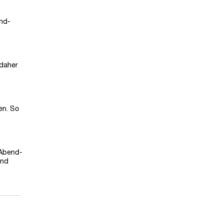
end-
 daher
en. So
 Abend-
und