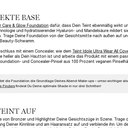
FEKTE BASE
ar Care & Glow Foundation
dafür, dass Dein Teint ebenmäßig wirkt u
chnologie und hydratisierender Hyaluron- und Mandelsäure mildert si
b. Trage Deine Foundation von der Gesichtsmitte nach außen auf u
em Beauty-Schwamm.
nschluss mit einem Concealer, wie dem
Teint Idole Ultra Wear All Cov
ne heller als Dein Hautton ist und arbeite das Produkt mit einem pa
e Foundation- und Concealer-Pinsel aus 100 Prozent veganen Pinselh
et die Foundation die Grundlage Deines Abend-Make-ups – umso wichtiger als
e-Finders
findest Du Deine optimale Shade in nur drei Schritten!
TEINT AUF
e von Bronzer und Highlighter Deine Gesichtszüge in Szene. Trage 
g Deiner Kinnlinie und am Haaransatz auf und verblende ihn. Um de