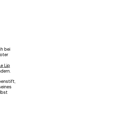
h bei
roter
Le Lip
ndern.
enstift,
seines
lbst