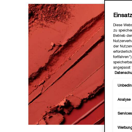
Einsat
Diese Webs
zu speicher
Betrieb der
Nutzerverh
der Nutzer
erforderlic
fortfahren
speicherba
angepasst 
Datenschu
Unbeding
Analyse
Services
Werbun