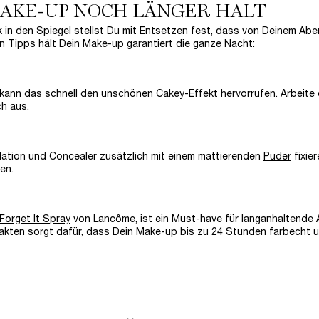
-MAKE-UP NOCH LÄNGER HALT
 in den Spiegel stellst Du mit Entsetzen fest, dass von Deinem Ab
 Tipps hält Dein Make-up garantiert die ganze Nacht:
, kann das schnell den unschönen Cakey-Effekt hervorrufen. Arbeite
ch aus.
undation und Concealer zusätzlich mit einem mattierenden
Puder
fixier
en.
t Forget It Spray
von Lancôme, ist ein Must-have für langanhaltende
rakten sorgt dafür, dass Dein Make-up bis zu 24 Stunden farbecht 