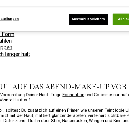
 Abend-Make-up vor
nstellungen
Auswahl speichern
Alle a
n Form
ahlen
Lippen
h länger halt
HAUT AUF DAS ABEND-MAKE-UP VOR
 Vorbereitung Deiner Haut. Trage
Foundation
und Co. immer nur auf 
rwöhnte Haut auf.
ll, solltest Du zusätzlich auf einen
Primer
, wie unseren
Teint Idole U
milzt mit der Haut, mattiert glänzende Stellen, verfeinert sichtbare 
n. Dafür ziehst Du ihn über Stirn, Nasenrücken, Wangen und Kinn un