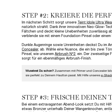
STEP #2: KREIERE DIE PER
Im nächsten Schritt sorgt unsere
Teint Idole Ultra We
natürlich strahlt. Dank ihrer innovativen Neo-Glow-Te
Fältchen und deckt kleine Unebenheiten zuverlässig a
verblende sie mit einem Foundation-Pinsel oder ein
Dunkle Augenringe sowie Unreinheiten deckst Du im A
Concealer
, ab. Wähle eine Nuance, die ein bis zwei Tö
Pinsel, wie unserem
Airbrush N°2
, ein. Der zweiseitig
sorgt für ein ebenmäßiges Airbrush-Finish.
Wusstest Du schon?
Zusammen mit Primer und Concealer bild
sie perfekt zu Deinem Hautton passt. Mit Hilfe unseres
e-Shad
STEP #3: FRISCHE DEINEN 
Bei einem extravaganten Abend-Look setzt Du mit Hilf
etwas Bronzer unterhalb Deiner Wangenknochen, entlan