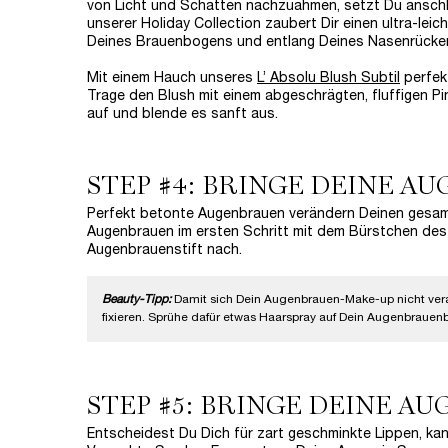
von Licht und Schatten nachzuahmen, setzt Du anschl
unserer Holiday Collection zaubert Dir einen ultra-le
Deines Brauenbogens und entlang Deines Nasenrücke
Mit einem Hauch unseres
L’ Absolu Blush Subtil
perfek
Trage den Blush mit einem abgeschrägten, fluffigen Pi
auf und blende es sanft aus.
STEP #4: BRINGE DEINE A
Perfekt betonte Augenbrauen verändern Deinen gesam
Augenbrauen im ersten Schritt mit dem Bürstchen de
Augenbrauenstift nach.
Beauty-Tipp:
Damit sich Dein Augenbrauen-Make-up nicht verab
fixieren. Sprühe dafür etwas Haarspray auf Dein Augenbrauen
STEP #5: BRINGE DEINE A
Entscheidest Du Dich für zart geschminkte Lippen, k