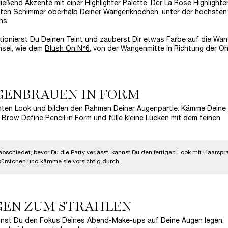
ießend Akzente mit einer
Highlighter Palette
. Der La Rose Highlighte
ichten Schimmer oberhalb Deiner Wangenknochen, unter der höchsten 
ns.
tionierst Du Deinen Teint und zauberst Dir etwas Farbe auf die Wan
nsel, wie dem
Blush On N°6
, von der Wangenmitte in Richtung der Oh
UGENBRAUEN IN FORM
ten Look und bilden den Rahmen Deiner Augenpartie. Kämme Deine
s
Brow Define Pencil
in Form und fülle kleine Lücken mit dem feinen
schiedet, bevor Du die Party verlässt, kannst Du den fertigen Look mit Haarspr
bürstchen und kämme sie vorsichtig durch.
UGEN ZUM STRAHLEN
annst Du den Fokus Deines Abend-Make-ups auf Deine Augen legen.