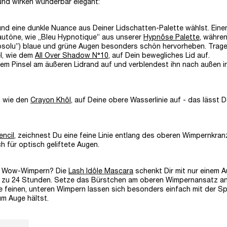
nd wirken wunderbar elegant:
und eine dunkle Nuance aus Deiner Lidschatten-Palette wählst. Ein
utöne, wie „Bleu Hypnotique” aus unserer
Hypnôse Palette
, währe
solu”) blaue und grüne Augen besonders schön hervorheben. Trage
el, wie dem
All Over Shadow N°10
, auf Dein bewegliches Lid auf.
em Pinsel am äußeren Lidrand auf und verblendest ihn nach außen i
, wie den
Crayon Khôl
, auf Deine obere Wasserlinie auf - das lässt 
encil
, zeichnest Du eine feine Linie entlang des oberen Wimpernkranz
h für optisch geliftete Augen.
ne Wow-Wimpern? Die
Lash Idôle Mascara
schenkt Dir mit nur einem A
is zu 24 Stunden. Setze das Bürstchen am oberen Wimpernansatz a
e feinen, unteren Wimpern lassen sich besonders einfach mit der Sp
um Auge hältst.