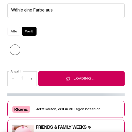
Wähle eine Farbe aus
Alle
Weiß
Ausgewählt
Mascara Melter, 1 von 1
Anzahl
−
+
LOADING ...
Jetzt kaufen, erst in 30 Tagen bezahlen.
FRIENDS & FAMILY WEEKS ✨