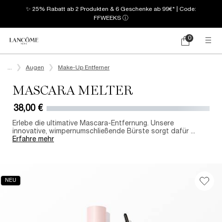
✨ 25% Rabatt ab 2 Produkten & 6 Geschenke ab 99€* | Code:
FFWEEKS
ⓘ
0
Mein
0 produkt
Warenkorb
Hauptinhalt
...
Augen
Make-Up Entferner
MASCARA MELTER
38,00 €
Erlebe die ultimative Mascara-Entfernung. Unsere
innovative, wimpernumschließende Bürste sorgt dafür ...
Erfahre mehr
NEU