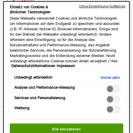
25% Rabatt ab 2 Produkten & 6 Geschenke ab
Ohne Einwilligung fortfahren
Einsatz von Cookies &
ⓘ
99€.*
ähnlichen Technologien
Code:
FFWEEKS
Diese Webseite verwendet Cookies und ähnliche Technologien,
um Informationen auf dem Endgerät zu speichern und abzurufen
(z.B. IP-Adresse, Nutzer-ID, Browser-Informationen). Einige sind
für den Betrieb der Webseite unbedingt erforderlich. Andere
WERDE TEIL DER LANCÔMMUNITY💞
erfordern eine Einwilligung, so für die Analyse des
Nutzerverhaltens und Performance-Messung, das Angebot
Heisse Deals & Geschenke, VIP Zugang &
bestimmter Services, die Personalisierung der Nutzererfahrung,
Exklusive, Beautty Tipps & Tricks von Profis.
Marketingzwecke und die Einbindung externer Medien. Nicht
JETZT ANMELDEN
unbedingt erforderliche Cookies können direkt akzeptiert ("Alle
Datenschutzinformationen
Impressum
akzeptieren") oder abgelehnt ("Ohne Einwilligung fortfahren")
werden. Individuelle Anpassungen der Einstellungen sind
ebenfalls möglich und speicherbar ("Auswahl speichern"). Die
Unbedingt erforderlich
Immer aktiv
Auswahl kann jederzeit unter dem Link "Cookie-Einstellungen"
Gratis Versand
3 Gratis Proben
14 Tage
-15€ mit
Analyse und Performance-Messung
angepasst werden. Für weitere Informationen s. unsere
ab 35 Euro
zu jeder
Geld-zurück-
Newsletter-
Datenschutzinformationen.
Bestellung
Garantie
Anmeldung
Services und Personalisierung
Werbung
PDP Tabs
BESCHREIBUNG & VORTEILE
Alle akzeptieren