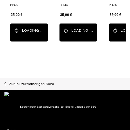
PREIS
PREIS
PREIS
35,00 €
35,00 €
39,00 €
LOADING ...
LOADING ...
LOAD
PDP Reviews
PDP Slot 1 Section
Zurück zur vorherigen Seite
Kostenloser Standardversand
bei Bestellungen über 35€