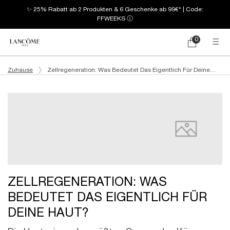
✨ 25% Rabatt ab 2 Produkten & 6 Geschenke ab 99€* | Code:
FFWEEKS
ⓘ
0
Mein
0 produkt
Warenkorb
Hauptinhalt
Zuhause
Zellregeneration: Was Bedeutet Das Eigentlich Für Deine
Haut?
ZELLREGENERATION: WAS
BEDEUTET DAS EIGENTLICH FÜR
DEINE HAUT?