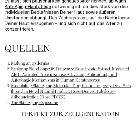
Es lässt sich pauschal kein genaues Alter nennen,
ab wann
Anti-Aging-Hautpflege
notwendig ist, da dies stark von den
individuellen Bedürfnissen Deiner Haut sowie äußeren
Umständen abhängt. Das Wichtigste ist, auf die Bedürfnisse
Deiner Haut einzugehen – und sich nicht auf das Alter zu
konzentrieren.
QUELLEN
Making an epidermis
Exploring Skin Longevity Pathways: Rosa hybrid Extract-Mediated
AMP-Activated Protein Kinase Activation, Antioxidant, and
Autophagic Mechanisms in Human Keratinocytes
Modulating Skin Aging Molecular Targets and Longevity Driv- 2ers
through a Novel Natural Product: Rose-Derived Polydeoxy-
3ribonucleotide (Rose PDRN).
The Skin Aging Exposome
PERFEKT ZUR ZELLGENERATION