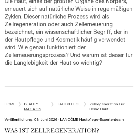
Die Haut, eines der größten Organe des Körpers,
erneuert sich auf natürliche Weise in regelmäßigen
Zyklen. Dieser natürliche Prozess wird als
Zellregeneration oder auch Zellerneuerung
bezeichnet, ein wissenschaftlicher Begriff, der in
der Hautpflege und Kosmetik häufig verwendet
wird. Wie genau funktioniert der
Zellerneuerungsprozess? Und warum ist dieser für
die Langlebigkeit der Haut so wichtig?
Erstellungsdatum:
Änderungsdatum:
08 Jun 2026
HOME
BEAUTY
HAUTPFLEGE
Zellregeneration Für
MAGAZIN
Deine Haut
Veröffentlichung: 08. Juni 2026 · LANCÔME Hautpflege-Expertenteam
WAS IST ZELLREGENERATION?