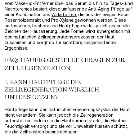
Vom Make-up-Entferner über das Serum bis hin zu Tages- und
Nachtcremes basiert diese umfassende
Anti-Aging-Pflege
auf
einer Kombination aus
Wirkstoffen
, die aus der ewigen Rose,
Rosenholzextrakt und Pro-Xylane gewonnen werden. Diese
umfassende, hochpräzise Hautpflege wirkt gezielt gegen alle
Zeichen der Hautalterung. Jede Formel wirkt synergetisch mit
den natürlichen Zellregenerationsprozessen der Haut
zusammen und sorgt so für sichtbare, langanhaltende
Ergebnisse.
FAQ: HÄUFIG GESTELLTE FRAGEN ZUR
ZELLREGENERATION
1. KANN HAUTPFLEGE DIE
ZELLREGENERATION WIRKLICH
UNTERSTÜTZEN?
Hautpflege kann den natürlichen Erneuerungszyklus der Haut
nicht verändern. Sie kann jedoch die Zellregeneration
unterstützen, indem sie die Hautbarriere stärkt, die Haut mit
Feuchtigkeit versorgt und sie vor Umwelteinflüssen schützt,
die die Zellfunktion beeinträchtigen.