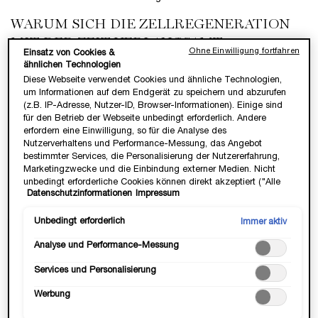
WARUM SICH DIE ZELLREGENERATION
MIT DER ZEIT VERLANGSAMT
Ohne Einwilligung fortfahren
Einsatz von Cookies &
ähnlichen Technologien
Während des Zellerneuerungszyklus wandert die in der
Diese Webseite verwendet Cookies und ähnliche Technologien,
Basalschicht der Epidermis gebildete Zelle allmählich an die
um Informationen auf dem Endgerät zu speichern und abzurufen
Hautoberfläche. Mit der Zeit verlangsamt sich dieser Zyklus
(z.B. IP-Adresse, Nutzer-ID, Browser-Informationen). Einige sind
jedoch tendenziell. Alterung, Stress, übermäßige
für den Betrieb der Webseite unbedingt erforderlich. Andere
Sonneneinstrahlung oder sogar hormonelle Veränderungen –
erfordern eine Einwilligung, so für die Analyse des
bestimmte Faktoren können den natürlichen
Nutzerverhaltens und Performance-Messung, das Angebot
Erneuerungsrhythmus der Zellregeneration der Haut
bestimmter Services, die Personalisierung der Nutzererfahrung,
beeinflussen.
Marketingzwecke und die Einbindung externer Medien. Nicht
unbedingt erforderliche Cookies können direkt akzeptiert ("Alle
Ab einem Alter von etwa 40 bis 50 Jahren verlängert sich der
Datenschutzinformationen
Impressum
akzeptieren") oder abgelehnt ("Ohne Einwilligung fortfahren")
Zellerneuerungsprozess und kann bis zu 60 Tage dauern. Wenn
werden. Individuelle Anpassungen der Einstellungen sind
sich die Erneuerung verlangsamt, sammeln sich abgestorbene
ebenfalls möglich und speicherbar ("Auswahl speichern"). Die
Unbedingt erforderlich
Immer aktiv
Hautzellen an der Hautoberfläche an.
Auswahl kann jederzeit unter dem Link "Cookie-Einstellungen"
Analyse und Performance-Messung
angepasst werden. Für weitere Informationen s. unsere
Die Folgen einer verlangsamten Zellregeneration:
Datenschutzinformationen.
Services und Personalisierung
Der Teint wirkt stumpfer
Das Hautbild wird uneben und weniger straff
Werbung
Die Hautbarriere wird geschwächt
Sichtbare Zeichen der Hautalterung wie feine Linien,