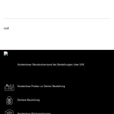
(10.666,67 €/1l.)
(4.666,67 €/1l.)
null
Kostenloser Standardversand
bei Bestellungen über 35€
Kostenlose Proben
zu Deiner Bestellung
Sichere Bezahlung
Kostenlose Rücksendungen