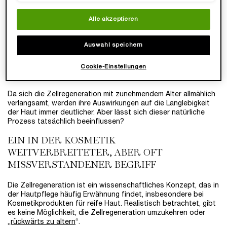
Hyperpigmentierung oder der Verlust der Ausstrahlung
kommen deutlicher zum Vorschein
Alle akzeptieren
Langfristig verliert die Haut an Elastizität, es kommt zu
Hauterschlaffungen an bestimmten Stellen, wie
beispielsweise an der Kinnlinie
Auswahl speichern
WIE KANN HAUTPFLEGE DIE
Cookie-Einstellungen
ZELLREGENERATION BEEINFLUSSEN?
Da sich die Zellregeneration mit zunehmendem Alter allmählich
verlangsamt, werden ihre Auswirkungen auf die Langlebigkeit
der Haut immer deutlicher. Aber lässt sich dieser natürliche
Prozess tatsächlich beeinflussen?
EIN IN DER KOSMETIK
WEITVERBREITETER, ABER OFT
MISSVERSTANDENER BEGRIFF
Die Zellregeneration ist ein wissenschaftliches Konzept, das in
der Hautpflege häufig Erwähnung findet, insbesondere bei
Kosmetikprodukten für reife Haut. Realistisch betrachtet, gibt
es keine Möglichkeit, die Zellregeneration umzukehren oder
„
rückwärts zu altern
“.