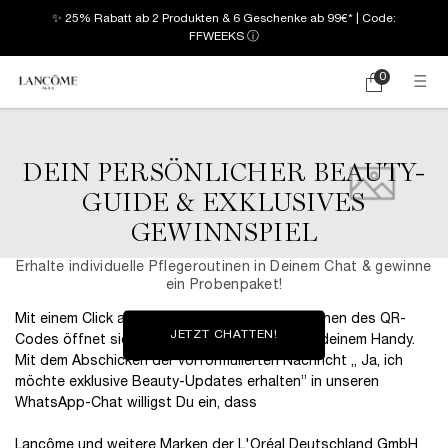
✨ 25% Rabatt ab 2 Produkten & 6 Geschenke ab 99€* | Code:
FFWEEKS
ⓘ
0
Mein
0 produkt
Warenkorb
Hauptinhalt
DEIN PERSÖNLICHER
BEAUTY-
GUIDE &
EXKLUSIVES
GEWINNSPIEL
Erhalte individuelle Pflegeroutinen
in Deinem Chat ​ & gewinne
ein Probenpaket!​
Mit einem Click auf „Jetzt chatten!“ oder Scannen des QR-
JETZT CHATTEN!
Codes öffnet sich unser WhatsApp-Chat auf deinem Handy.
Mit dem Abschicken der vorformulierten Nachricht „ Ja, ich
möchte exklusive Beauty-Updates erhalten” in unseren
WhatsApp-Chat willigst Du ein, dass ​​
Lancôme und weitere Marken der L'Oréal Deutschland GmbH