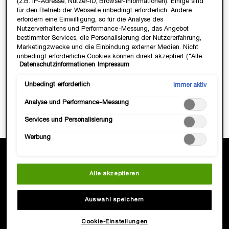
(z.B. IP-Adresse, Nutzer-ID, Browser-Informationen). Einige sind
Werbepartner
. Mehr zur Verarbeitung deiner Daten findest du
für den Betrieb der Webseite unbedingt erforderlich. Andere
in unseren
Datenschutzinformationen
.​
erfordern eine Einwilligung, so für die Analyse des
Nutzerverhaltens und Performance-Messung, das Angebot
bestimmter Services, die Personalisierung der Nutzererfahrung,
Marketingzwecke und die Einbindung externer Medien. Nicht
JETZT CHATTEN!
unbedingt erforderliche Cookies können direkt akzeptiert ("Alle
Datenschutzinformationen
Impressum
akzeptieren") oder abgelehnt ("Ohne Einwilligung fortfahren")
werden. Individuelle Anpassungen der Einstellungen sind
ebenfalls möglich und speicherbar ("Auswahl speichern"). Die
Unbedingt erforderlich
Immer aktiv
Auswahl kann jederzeit unter dem Link "Cookie-Einstellungen"
Analyse und Performance-Messung
angepasst werden. Für weitere Informationen s. unsere
Datenschutzinformationen.
Services und Personalisierung
Werbung
Kostenloser Standardversand
bei Bestellungen über 35€
Alle akzeptieren
Auswahl speichern
Kostenlose Proben
zu Deiner Bestellung
Cookie-Einstellungen