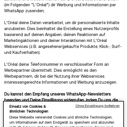
(im Folgenden "L'Oréal") dir Werbung und Informationen per
WhatsApp zusenden;​​
L'Oréal deine Daten verarbeitet, um dir personalisierte Inhalte
anzubieten. Dies beinhaltet die Erstellung eines Nutzerprofils
basierend auf deinen Angaben, deinen Reaktionen auf
Marketingaktionen und deiner Interaktionen mit L'Oréal
Webservices (z.B. angesehene/gekaufte Produkte, Klick-, Surf-
und Kaufverhalten). ​​
L'Oréal deine Telefonnummer in verschlüsselter Form an
Werbepartner übermittelt. Dies ermöglicht es den
Werbepartnern, dir bei der Nutzung ihrer Webservices
interessengerechte Informationen und Werbung anzuzeigen.​​
Du kannst den Empfang unseres WhatsApp-Newsletters
beenden und Deine Einwilligung widerrufen, indem Du uns die
Ohne Einwilligung fortfahren
Nachricht „STOPP“ im Chat sendest. Mehr zum Widerrufsrecht
Einsatz von Cookies &
ähnlichen Technologien
findest du
hier
.​​
Diese Webseite verwendet Cookies und ähnliche Technologien,
um Informationen auf dem Endgerät zu speichern und abzurufen
​Folge diesen Links für einen Überblick über unsere
Marken
und