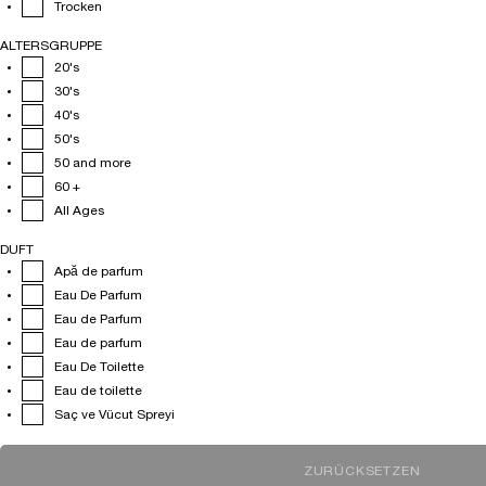
Trocken
ALTERSGRUPPE
20's
30's
40's
50's
50 and more
60 +
All Ages
DUFT
Apă de parfum
Eau De Parfum
Eau de Parfum
Eau de parfum
Eau De Toilette
Eau de toilette
Saç ve Vücut Spreyi
ZURÜCKSETZEN
DER FILT