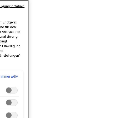
ligung fortfahren
em Endgerät
ind für den
ie Analyse des
nalisierung
dingt
e Einwilligung
und
Einstellungen"
Immer aktiv