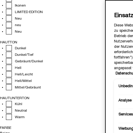
Ikonen
LIMITED EDITION
Einsat
Neu
neu
Diese Webs
zu speicher
Neu
Betrieb der
Nutzerverh
HAUTTON
der Nutzer
Dunkel
erforderlic
Dunkel/Tief
fortfahren
Gebräunt/Dunkel
speicherba
Hell
angepasst 
Datenschu
Hell/Leicht
Hell/Mittel
Unbeding
Mittel/Gebräunt
HAUTUNTERTON
Analyse
Kühl
Neutral
Services
Warm
FARBE
Werbun