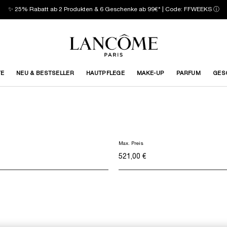
✨ 25% Rabatt ab 2 Produkten & 6 Geschenke ab 99€* | Code: FFWEEKS
ⓘ
TE
NEU & BESTSELLER
HAUTPFLEGE
MAKE-UP
PARFUM
GES
Max. Preis