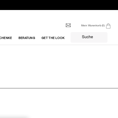
Mein Warenkorb
0
0 produkt
Suche
CHENKE
BERATUNG
GET THE LOOK