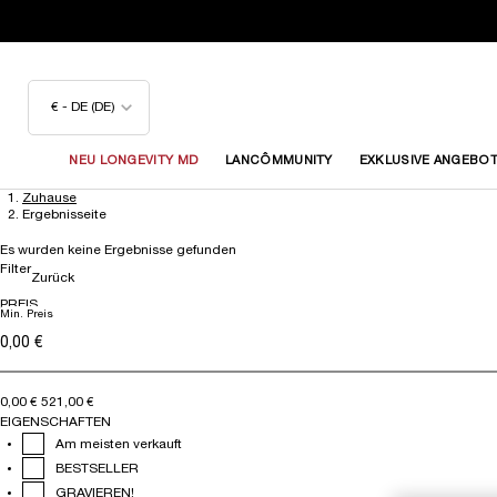
€ - DE (DE)
NEU LONGEVITY MD
LANCÔMMUNITY
EXKLUSIVE ANGEBO
Zuhause
Hauptinhalt
Ergebnisseite
Es wurden keine Ergebnisse gefunden
Filter
Zurück
PREIS
Min. Preis
Preis
0,00 €
521,00 €
EIGENSCHAFTEN
Am meisten verkauft
BESTSELLER
GRAVIEREN!