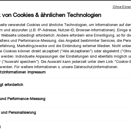
Ohne Einwil
z von Cookies & ähnlichen Technologien
Alle
eite verwendet Cookies und ähnliche Technologien, um Informationen auf d
n und abzurufen (z.B. IP-Adresse, Nutzer-ID, Browser-Informationen). Einige s
Ausge
20 Lav
 Webseite unbedingt erforderlich. Andere erfordern eine Einwilligung, so für d
altens und Performance-Messung, das Angebot bestimmter Services, die Perso
erfahrung, Marketingzwecke und die Einbindung externer Medien. Nicht unbe
he Cookies können direkt akzeptiert ("Alle akzeptieren") oder abgelehnt ("Ohn
Anzahl
") werden. Individuelle Anpassungen der Einstellungen sind ebenfalls möglich 
r ("Auswahl speichern"). Die Auswahl kann jederzeit unter dem Link "Cookie-
−
werden. Für weitere Informationen s. unsere Datenschutzinformationen.
tzinformationen
Impressum
t erforderlich
 und Performance-Messung
 und Personalisierung
g