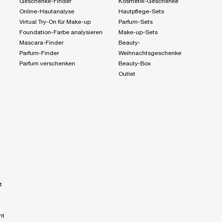
Geschenke-Finder
Kosmetik-Geschenke
Online-Hautanalyse
Hautpflege-Sets
Virtual Try-On für Make-up
Parfum-Sets
Foundation-Farbe analysieren
Make-up-Sets
Mascara-Finder
Beauty-
Parfum-Finder
Weihnachtsgeschenke
Parfum verschenken
Beauty-Box
Outlet
t
nt