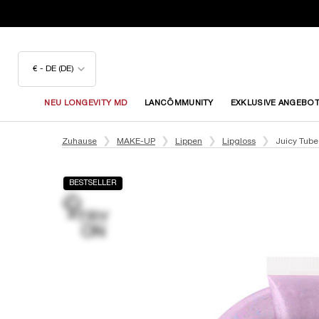
€ - DE (DE)
NEU LONGEVITY MD
LANCÔMMUNITY
EXKLUSIVE ANGEBO
Hauptinhalt
Zuhause
MAKE-UP
Lippen
Lipgloss
Juicy Tube
BESTSELLER