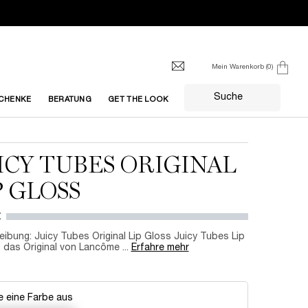
Mein Warenkorb
0
0 produkt
Suche
CHENKE
BERATUNG
GET THE LOOK
ICY TUBES ORIGINAL
P GLOSS
€
ibung: Juicy Tubes Original Lip Gloss Juicy Tubes Lip
 das Original von Lancôme ...
Erfahre mehr
 eine Farbe aus