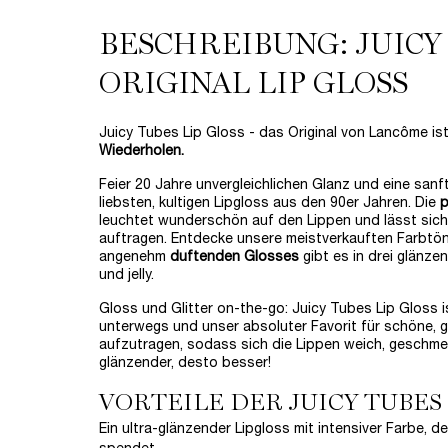
BESCHREIBUNG: JUICY
ORIGINAL LIP GLOSS
Juicy Tubes Lip Gloss - das Original von Lancôme is
Wiederholen.
Feier 20 Jahre unvergleichlichen Glanz und eine sanf
liebsten, kultigen Lipgloss aus den 90er Jahren. Die
p
leuchtet wunderschön auf den Lippen und lässt sich
auftragen. Entdecke unsere meistverkauften Farbtön
angenehm
duftenden Glosses
gibt es in drei glänze
und jelly.
Gloss und Glitter on-the-go: Juicy Tubes Lip Gloss 
unterwegs und unser absoluter Favorit für schöne, gl
aufzutragen, sodass sich die Lippen weich, geschmei
glänzender, desto besser!
VORTEILE DER JUICY TUBES
Ein ultra-glänzender Lipgloss mit intensiver Farbe, d