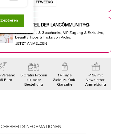
Code:
FFWEEKS
kzeptieren
WERDE TEIL DER LANCÔMMUNITY💞
Heisse Deals & Geschenke, VIP Zugang & Exklusive,
Beautty Tipps & Tricks von Profis.
JETZT ANMELDEN
s Versand
3 Gratis Proben
14 Tage
-15€ mit
35 Euro
zu jeder
Geld-zurück-
Newsletter-
Bestellung
Garantie
Anmeldung
ICHERHEITSINFORMATIONEN