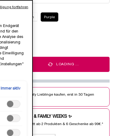
ligung fortfahren
Beige
Braun
Purple
em Endgerät
ind für den
wählt
ender Latte, 1 von 1
ie Analyse des
nalisierung
dingt
e Einwilligung
und
Einstellungen"
+
LOADING ...
Immer aktiv
Jetzt Beauty Lieblinge kaufen, erst in 30 Tagen
bezahlen.
FRIENDS & FAMILY WEEKS ✨
25% Rabatt ab 2 Produkten & 6 Geschenke ab 99€.*
ⓘ