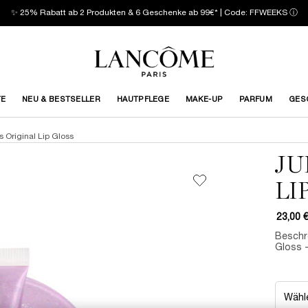
✨ 25% Rabatt ab 2 Produkten & 6 Geschenke ab 99€* | Code: FFWEEKS
ⓘ
TE
NEU & BESTSELLER
HAUTPFLEGE
MAKE-UP
PARFUM
GES
s Original Lip Gloss
JU
LI
23,00 
Beschre
Gloss -
Wähle