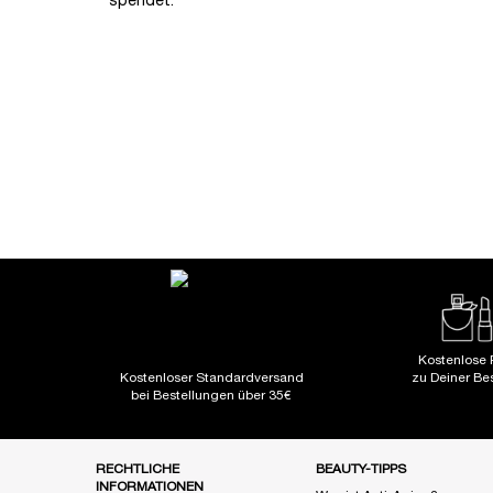
spendet.
ANWENDUNG
PDP Reviews
PDP Slot 1 Section
Kostenlose 
Kostenloser Standardversand
zu Deiner Be
bei Bestellungen über 35€
Fußzeile Navigation
RECHTLICHE
BEAUTY-TIPPS
INFORMATIONEN