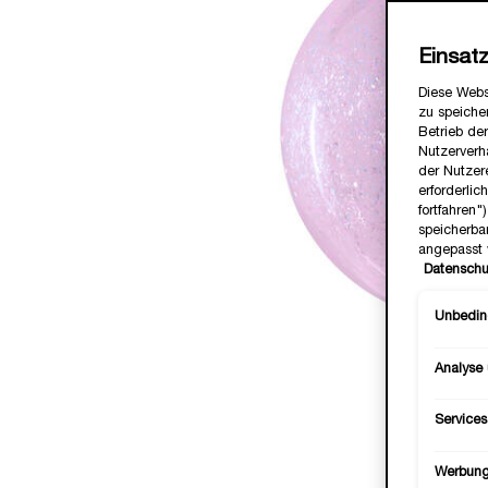
Einsat
Diese Webs
zu speicher
Betrieb der
Nutzerverh
der Nutzer
erforderlic
fortfahren
speicherba
angepasst 
Datenschu
Unbeding
Analyse
Services
Werbun