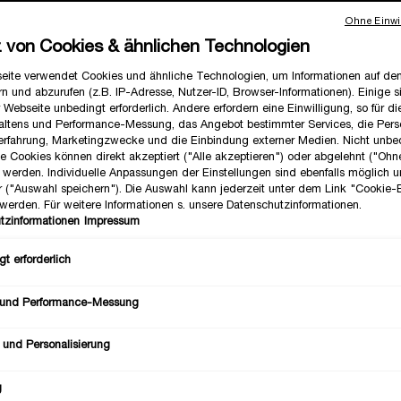
pflege, Make-up oder Duft: Unterstreiche Deine Ausstrahlung in die
Ohne Einwil
i mit unseren Beauty Highlights der Hingucker nach der tristen Winte
z von Cookies & ähnlichen Technologien
eite verwendet Cookies und ähnliche Technologien, um Informationen auf d
n und abzurufen (z.B. IP-Adresse, Nutzer-ID, Browser-Informationen). Einige s
 Webseite unbedingt erforderlich. Andere erfordern eine Einwilligung, so für d
altens und Performance-Messung, das Angebot bestimmter Services, die Perso
TY-ESSENTIALS FÜR DEN F
erfahrung, Marketingzwecke und die Einbindung externer Medien. Nicht unbe
he Cookies können direkt akzeptiert ("Alle akzeptieren") oder abgelehnt ("Ohn
") werden. Individuelle Anpassungen der Einstellungen sind ebenfalls möglich 
r ("Auswahl speichern"). Die Auswahl kann jederzeit unter dem Link "Cookie-
werden. Für weitere Informationen s. unsere Datenschutzinformationen.
tzinformationen
Impressum
t erforderlich
 und Performance-Messung
 und Personalisierung
g