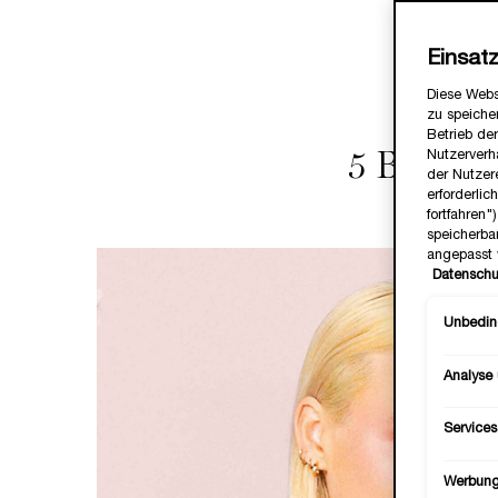
Ob mit Haut
und se
Einsat
Diese Webs
zu speicher
Betrieb der
Nutzerverh
5 BEAU
der Nutzer
erforderlic
fortfahren
speicherba
angepasst 
Datenschu
Unbeding
Analyse
Services
Werbun