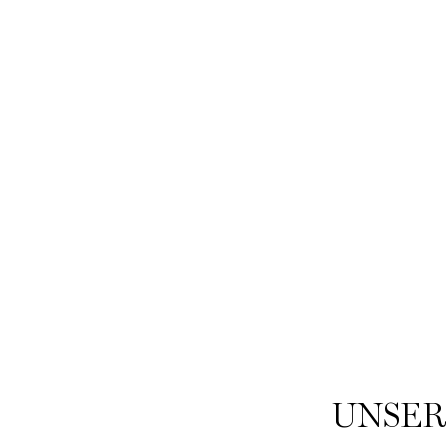
GÉNIFIQUE STARTER KIT
H
Limitiertes Anti Aging Serum Kennenlern-Set
✓ Feuc
LOADING ...
UNSER