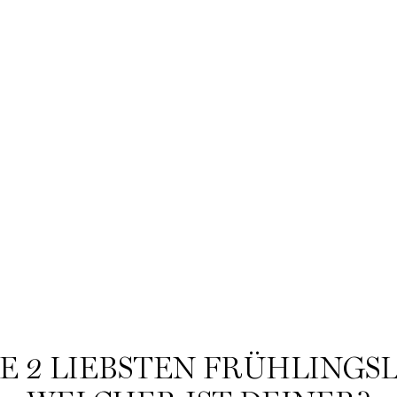
YDRA ZEN STARTER KIT
GÉNIFIQUE SERUM 50ML ROU
✓ Limitiertes Anti-Stress-Set
Limitiertes Anti Aging Serum Pfl
htigkeitsspendende Pflegeroutine
LOADING ...
LOADING ...
E 2 LIEBSTEN FRÜHLINGS