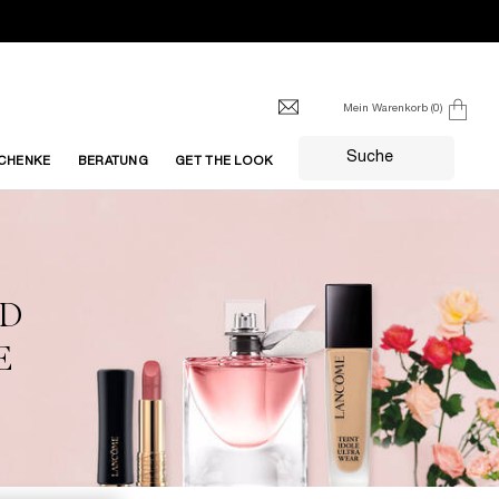
Mein Warenkorb
0
0 produkt
Suche
CHENKE
BERATUNG
GET THE LOOK
ND
E