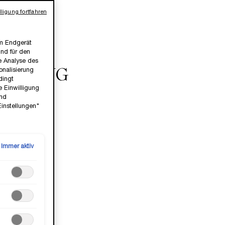
sem Frühling
ligung fortfahren
rzeit.​
em Endgerät
ind für den
ie Analyse des
nalisierung
RÜHLING
dingt
e Einwilligung
und
Einstellungen"
Immer aktiv