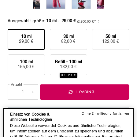
Ausgewählt größe:
10 ml
-
29,00 €
(2.900,00 €/1l.)
10 ml
30 ml
50 ml
Ausgewählt
, 1 von 5
Ausgewählt
, 2 von 5
Ausgewählt
, 3 von 5
29,00 €
82,00 €
122,00 €
100 ml
Refill - 100 ml
Ausgewählt
, 4 von 5
Ausgewählt
, 5 von 5
155,00 €
132,00 €
BESTPREIS
Anzahl
−
+
LOADING ...
Ohne Einwilligung fortfahren
Einsatz von Cookies &
ähnlichen Technologien
Jetzt kaufen, erst in 30 Tagen bezahlen.
Diese Webseite verwendet Cookies und ähnliche Technologien,
um Informationen auf dem Endgerät zu speichern und abzurufen
(z.B. IP-Adresse, Nutzer-ID, Browser-Informationen). Einige sind