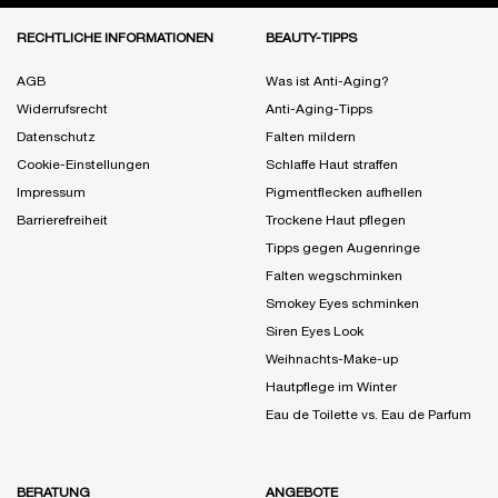
Fußzeile Navigation
RECHTLICHE INFORMATIONEN
BEAUTY-TIPPS
AGB
Was ist Anti-Aging?
Widerrufsrecht
Anti-Aging-Tipps
Datenschutz
Falten mildern
Cookie-Einstellungen
Schlaffe Haut straffen
Impressum
Pigmentflecken aufhellen
Barrierefreiheit
Trockene Haut pflegen
Tipps gegen Augenringe
Falten wegschminken
Smokey Eyes schminken
Siren Eyes Look
Weihnachts-Make-up
Hautpflege im Winter
Eau de Toilette vs. Eau de Parfum
BERATUNG
ANGEBOTE