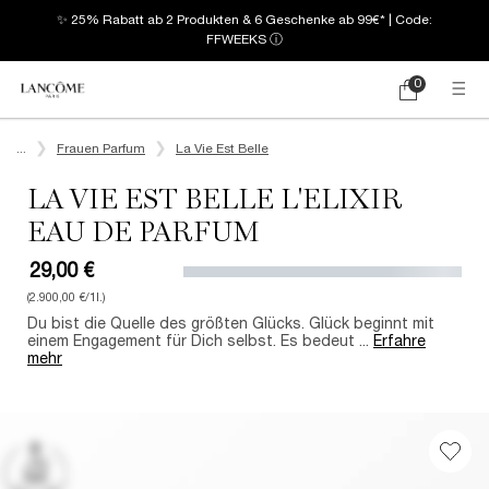
✨ 25% Rabatt ab 2 Produkten & 6 Geschenke ab 99€* | Code:
FFWEEKS
ⓘ
0
Mein
0 produkt
Warenkorb
Hauptinhalt
...
Frauen Parfum
La Vie Est Belle
LA VIE EST BELLE L'ELIXIR
EAU DE PARFUM
29,00 €
(2.900,00 €/1l.)
Du bist die Quelle des größten Glücks. Glück beginnt mit
einem Engagement für Dich selbst. Es bedeut ...
Erfahre
mehr