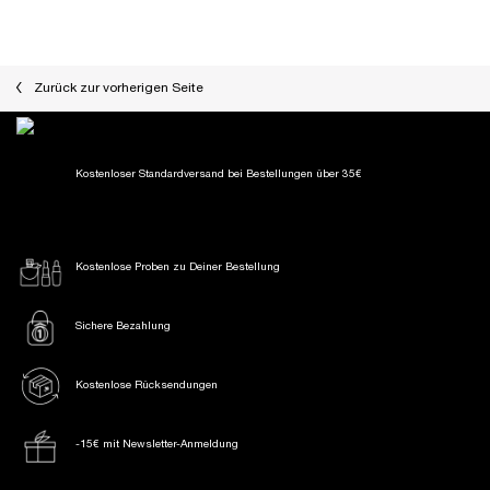
PDP Slot 1 Section
PDP Slot 1 Section
PDP Reviews
Zurück zur vorherigen Seite
Kostenloser Standardversand
bei Bestellungen über 35€
Kostenlose Proben
zu Deiner Bestellung
Sichere Bezahlung
Kostenlose Rücksendungen
-15€ mit Newsletter-Anmeldung