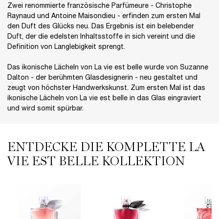
Zwei renommierte französische Parfümeure - Christophe
Raynaud und Antoine Maisondieu - erfinden zum ersten Mal
den Duft des Glücks neu. Das Ergebnis ist ein belebender
Duft, der die edelsten Inhaltsstoffe in sich vereint und die
Definition von Langlebigkeit sprengt.​
Das ikonische Lächeln von La vie est belle wurde von Suzanne
Dalton - der berühmten Glasdesignerin - neu gestaltet und
zeugt von höchster Handwerkskunst. Zum ersten Mal ist das
ikonische Lächeln von La vie est belle in das Glas eingraviert
und wird somit spürbar.​
ENTDECKE DIE KOMPLETTE LA
COMPARE WITH SIMILAR PRODUCTS
VIE EST BELLE KOLLEKTION​
La Vie est Belle Eau de Parfum
LA VIE EST BELLE L'ELIXIR
La vie est belle Rose Extraordinaire EDP
LA VIE EST BELLE IRIS ABSOLU
La vie est belle En Rose
La vie est belle Soleil Cristal Eau de Parfum