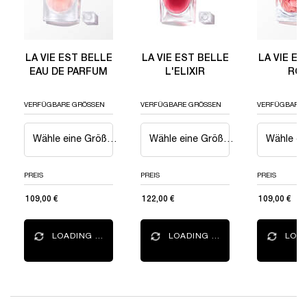
LA VIE EST BELLE
LA VIE EST BELLE
LA VIE ES
EAU DE PARFUM
L'ELIXIR
RO
EXTRAOR
ED
VERFÜGBARE GRÖSSEN
VERFÜGBARE GRÖSSEN
VERFÜGBARE 
Wähle eine Größe aus
Wähle eine Größe aus
PREIS
PREIS
PREIS
109,00 €
122,00 €
109,00 €
LOADING ...
LOADING ...
LOAD
GOES WITH YOUR FRAGRANCE