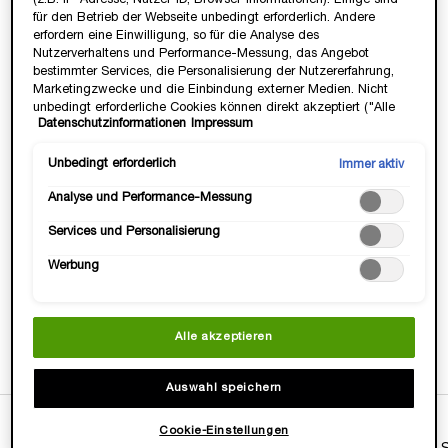
für den Betrieb der Webseite unbedingt erforderlich. Andere
FRIENDS & FAMILY WEEKS ✨
erfordern eine Einwilligung, so für die Analyse des
25% Rabatt ab 2 Produkten & 6 Geschenke ab
Nutzerverhaltens und Performance-Messung, das Angebot
ⓘ
99€.*
bestimmter Services, die Personalisierung der Nutzererfahrung,
Marketingzwecke und die Einbindung externer Medien. Nicht
Code:
FFWEEKS
unbedingt erforderliche Cookies können direkt akzeptiert ("Alle
Datenschutzinformationen
Impressum
akzeptieren") oder abgelehnt ("Ohne Einwilligung fortfahren")
werden. Individuelle Anpassungen der Einstellungen sind
ebenfalls möglich und speicherbar ("Auswahl speichern"). Die
Unbedingt erforderlich
Immer aktiv
WERDE TEIL DER LANCÔMMUNITY💞
Auswahl kann jederzeit unter dem Link "Cookie-Einstellungen"
Heisse Deals & Geschenke, VIP Zugang &
Analyse und Performance-Messung
angepasst werden. Für weitere Informationen s. unsere
Exklusive, Beautty Tipps & Tricks von Profis.
Datenschutzinformationen.
JETZT ANMELDEN
Services und Personalisierung
Werbung
Gratis Versand
3 Gratis Proben
14 Tage
-15€ mit
Alle akzeptieren
ab 35 Euro
zu jeder
Geld-zurück-
Newsletter-
Bestellung
Garantie
Anmeldung
Auswahl speichern
Cookie-Einstellungen
StoryStream
PDP Tabs