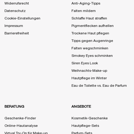
Widerrufsrecht
Anti-Aging-Tipps
Datenschutz
Falten mildern
Cookie-Einstellungen
Schlaffe Haut straffen
Impressum
Pigmentflecken aufhellen
Barrierefreiheit
Trockene Haut pflegen
Tipps gegen Augenringe
Falten wegschminken
Smokey Eyes schminken
Siren Eyes Look
Weihnachts-Make-up
Hautpflege im Winter
Eau de Toilette vs. Eau de Parfum
BERATUNG
ANGEBOTE
Geschenke-Finder
Kosmetik-Geschenke
Online-Hautanalyse
Hautpflege-Sets
Virtual Try-On für Make-up
Parfum-Sets