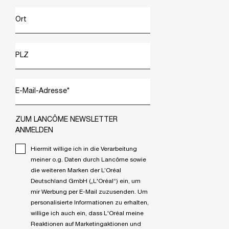
Ort
PLZ
E-Mail-Adresse
*
ZUM LANCÔME NEWSLETTER
ANMELDEN
Hiermit willige ich in die Verarbeitung
meiner o.g. Daten durch Lancôme sowie
die weiteren Marken der L’Oréal
Deutschland GmbH („L'Oréal“) ein, um
mir Werbung per E-Mail zuzusenden. Um
personalisierte Informationen zu erhalten,
willige ich auch ein, dass L'Oréal meine
Reaktionen auf Marketingaktionen und