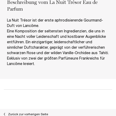
Beschreibung vom La Nuit Trésor Eau de
Parfum
La Nuit Trésor ist der erste aphrodisierende Gourmand-
Duft von Lancôme.
Eine Komposition der seltensten Ingredienzien, die uns in
eine Nacht voller Leidenschaft und kostbarer Augenblicke
entführen. Ein einzigartiger, leidenschaftlicher und
sinnlicher Duftcharakter, geprägt von der verführerischen
schwarzen Rose und der wilden Vanille-Orchidee aus Tahiti.
Exklusiv von zwei der größten Parfümeure Frankreichs für
Lancôme kreiert.
PDP Slot 1 Section
PDP Reviews
Zurück zur vorherigen Seite