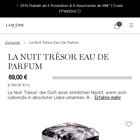
✨ 25% Rabatt ab 2 Produkten & 6 Geschenke ab 99€* | Code:
FFWEEKS
ⓘ
0
Mein
0 produkt
Warenkorb
Hauptinhalt
Zuhause
La Nuit Trésor Eau De Parfum
LA NUIT TRÉSOR EAU DE
PARFUM
69,00 €
(2.300,00 €/1l.)
La Nuit Trésor: der Duft einer sinnlichen Nacht, wenn sich
Liebende in absoluter Liebe umarmen. A ...
Erfahre mehr