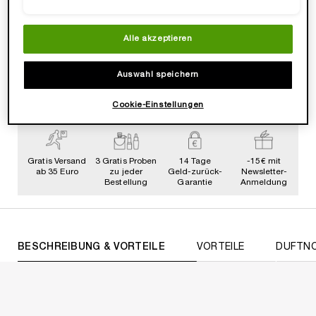
Alle akzeptieren
WERDE TEIL DER LANCÔMMUNITY💞
Heisse Deals & Geschenke, VIP Zugang &
Exklusive, Beautty Tipps & Tricks von Profis.
Auswahl speichern
JETZT ANMELDEN
Cookie-Einstellungen
Gratis Versand
3 Gratis Proben
14 Tage
-15€ mit
ab 35 Euro
zu jeder
Geld-zurück-
Newsletter-
Bestellung
Garantie
Anmeldung
PDP Tabs
BESCHREIBUNG & VORTEILE
VORTEILE
DUFTN