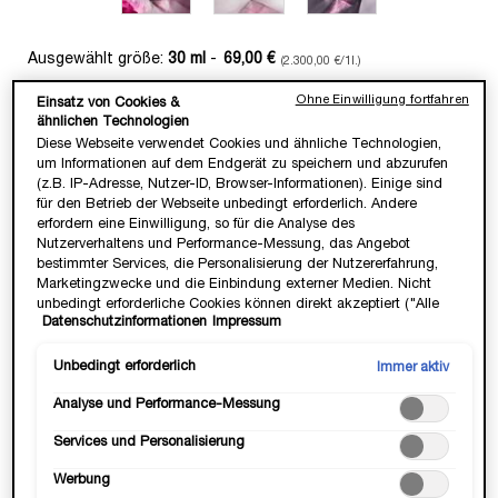
Ausgewählt größe:
30 ml
-
69,00 €
(2.300,00 €/1l.)
Ohne Einwilligung fortfahren
Einsatz von Cookies &
30 ml
50 ml
75 ml
ähnlichen Technologien
Ausgewählt
, 1 von 3
Ausgewählt
, 2 von 3
Ausgewählt
, 3 von 3
69,00 €
105,00 €
120,00 €
Diese Webseite verwendet Cookies und ähnliche Technologien,
um Informationen auf dem Endgerät zu speichern und abzurufen
(z.B. IP-Adresse, Nutzer-ID, Browser-Informationen). Einige sind
Anzahl
für den Betrieb der Webseite unbedingt erforderlich. Andere
−
+
LOADING ...
erfordern eine Einwilligung, so für die Analyse des
Nutzerverhaltens und Performance-Messung, das Angebot
bestimmter Services, die Personalisierung der Nutzererfahrung,
Marketingzwecke und die Einbindung externer Medien. Nicht
unbedingt erforderliche Cookies können direkt akzeptiert ("Alle
Datenschutzinformationen
Impressum
akzeptieren") oder abgelehnt ("Ohne Einwilligung fortfahren")
Jetzt kaufen, erst in 30 Tagen bezahlen.
werden. Individuelle Anpassungen der Einstellungen sind
ebenfalls möglich und speicherbar ("Auswahl speichern"). Die
Unbedingt erforderlich
Immer aktiv
Auswahl kann jederzeit unter dem Link "Cookie-Einstellungen"
Analyse und Performance-Messung
angepasst werden. Für weitere Informationen s. unsere
FRIENDS & FAMILY WEEKS ✨
Datenschutzinformationen.
25% Rabatt ab 2 Produkten & 6 Geschenke ab
Services und Personalisierung
ⓘ
99€.*
Werbung
Code:
FFWEEKS