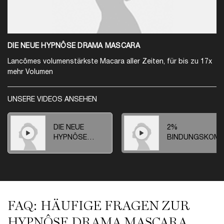
DIE NEUE HYPNÔSE DRAMA MASCARA
Lancômes volumenstärkste Macara aller Zeiten, für bis zu 17x
mehr Volumen
UNSERE VIDEOS ANSEHEN
DIE NEUE
2%
HYPNÔSE
BINDUNGSKOMP
DRAMA
MASCARA
StoryStream
FAQ
FAQ: HÄUFIGE FRAGEN ZUR
HYPNÔSE DRAMA MASCARA