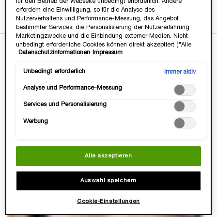
für den Betrieb der Webseite unbedingt erforderlich. Andere
Gratis Versand
3 Gratis Proben
14 Tage
-15€ mit
ab 35 Euro
zu jeder
Geld-zurück-
Newsletter-
erfordern eine Einwilligung, so für die Analyse des
Bestellung
Garantie
Anmeldung
Nutzerverhaltens und Performance-Messung, das Angebot
bestimmter Services, die Personalisierung der Nutzererfahrung,
Marketingzwecke und die Einbindung externer Medien. Nicht
unbedingt erforderliche Cookies können direkt akzeptiert ("Alle
Datenschutzinformationen
Impressum
akzeptieren") oder abgelehnt ("Ohne Einwilligung fortfahren")
PDP Tabs
BESCHREIBUNG & VORTEILE
werden. Individuelle Anpassungen der Einstellungen sind
ebenfalls möglich und speicherbar ("Auswahl speichern"). Die
Unbedingt erforderlich
Immer aktiv
Auswahl kann jederzeit unter dem Link "Cookie-Einstellungen"
Analyse und Performance-Messung
angepasst werden. Für weitere Informationen s. unsere
Datenschutzinformationen.
Services und Personalisierung
Werbung
Alle akzeptieren
Auswahl speichern
Cookie-Einstellungen