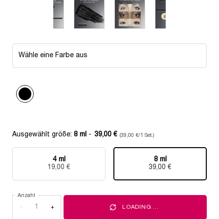
Wähle eine Farbe aus
Ausgewählt
01 Excessive Black, 1 von 1
Ausgewählt größe:
8 ml
-
39,00 €
(39,00 €/1 Set.)
4 ml
8 ml
Ausgewählt
, 1 von 2
Ausgewählt
, 2 von 2
19,00 €
39,00 €
Anzahl
−
+
LOADING ...