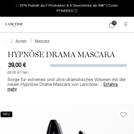
✨ 25% Rabatt ab 2 Produkten & 6 Geschenke ab 99€* | Code:
FFWEEKS
ⓘ
0
Mein
0 produkt
Warenkorb
Hauptinhalt
...
Augen
Mascara
HYPNÔSE DRAMA MASCARA
39,00 €
(39,00 €/1 Set.)
Sorge für extremes und ultra-dramatisches Volumen mit der
neuen Hypnôse Drama Mascara von Lancôme, ...
Erfahre
mehr
NEU