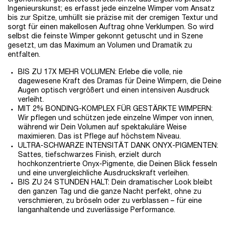
Ingenieurskunst; es erfasst jede einzelne Wimper vom Ansatz
bis zur Spitze, umhüllt sie präzise mit der cremigen Textur und
sorgt für einen makellosen Auftrag ohne Verklumpen. So wird
selbst die feinste Wimper gekonnt getuscht und in Szene
gesetzt, um das Maximum an Volumen und Dramatik zu
entfalten.
BIS ZU 17X MEHR VOLUMEN: Erlebe die volle, nie
dagewesene Kraft des Dramas für Deine Wimpern, die Deine
Augen optisch vergrößert und einen intensiven Ausdruck
verleiht.
MIT 2% BONDING-KOMPLEX FÜR GESTÄRKTE WIMPERN:
Wir pflegen und schützen jede einzelne Wimper von innen,
während wir Dein Volumen auf spektakuläre Weise
maximieren. Das ist Pflege auf höchstem Niveau.
ULTRA-SCHWARZE INTENSITÄT DANK ONYX-PIGMENTEN:
Sattes, tiefschwarzes Finish, erzielt durch
hochkonzentrierte Onyx-Pigmente, die Deinen Blick fesseln
und eine unvergleichliche Ausdruckskraft verleihen.
BIS ZU 24 STUNDEN HALT: Dein dramatischer Look bleibt
den ganzen Tag und die ganze Nacht perfekt, ohne zu
verschmieren, zu bröseln oder zu verblassen – für eine
langanhaltende und zuverlässige Performance.