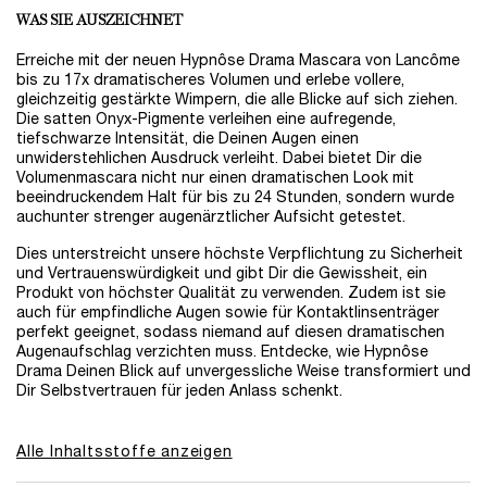
WAS SIE AUSZEICHNET
Erreiche mit der neuen Hypnôse Drama Mascara von Lancôme
bis zu 17x dramatischeres Volumen und erlebe vollere,
gleichzeitig gestärkte Wimpern, die alle Blicke auf sich ziehen.
Die satten Onyx-Pigmente verleihen eine aufregende,
tiefschwarze Intensität, die Deinen Augen einen
unwiderstehlichen Ausdruck verleiht. Dabei bietet Dir die
Volumenmascara nicht nur einen dramatischen Look mit
beeindruckendem Halt für bis zu 24 Stunden, sondern wurde
auchunter strenger augenärztlicher Aufsicht getestet.
Dies unterstreicht unsere höchste Verpflichtung zu Sicherheit
und Vertrauenswürdigkeit und gibt Dir die Gewissheit, ein
Produkt von höchster Qualität zu verwenden. Zudem ist sie
auch für empfindliche Augen sowie für Kontaktlinsenträger
perfekt geeignet, sodass niemand auf diesen dramatischen
Augenaufschlag verzichten muss. Entdecke, wie Hypnôse
Drama Deinen Blick auf unvergessliche Weise transformiert und
Dir Selbstvertrauen für jeden Anlass schenkt.
Alle Inhaltsstoffe anzeigen