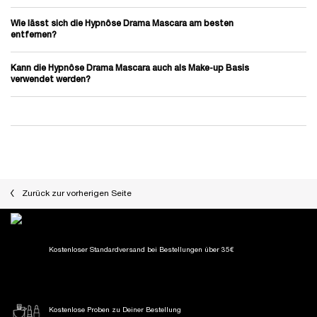
Wie lässt sich die Hypnôse Drama Mascara am besten
entfernen?
Kann die Hypnôse Drama Mascara auch als Make-up Basis
verwendet werden?
PDP Reviews
PDP Slot 1 Section
You May Also Like
Zurück zur vorherigen Seite
Kostenloser Standardversand
bei Bestellungen über 35€
Kostenlose Proben
zu Deiner Bestellung