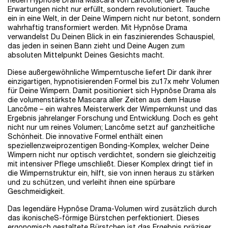
neuen Hypnôse Drama Mascara von Lancôme, die Deine
Erwartungen nicht nur erfüllt, sondern revolutioniert. Tauche
ein in eine Welt, in der Deine Wimpern nicht nur betont, sondern
wahrhaftig transformiert werden. Mit Hypnôse Drama
verwandelst Du Deinen Blick in ein faszinierendes Schauspiel,
das jeden in seinen Bann zieht und Deine Augen zum
absoluten Mittelpunkt Deines Gesichts macht.
Diese außergewöhnliche Wimperntusche liefert Dir dank ihrer
einzigartigen, hypnotisierenden Formel bis zu17x mehr Volumen
für Deine Wimpern. Damit positioniert sich Hypnôse Drama als
die volumenstärkste Mascara aller Zeiten aus dem Hause
Lancôme – ein wahres Meisterwerk der Wimpernkunst und das
Ergebnis jahrelanger Forschung und Entwicklung. Doch es geht
nicht nur um reines Volumen; Lancôme setzt auf ganzheitliche
Schönheit. Die innovative Formel enthält einen
speziellenzweiprozentigen Bonding-Komplex, welcher Deine
Wimpern nicht nur optisch verdichtet, sondern sie gleichzeitig
mit intensiver Pflege umschließt. Dieser Komplex dringt tief in
die Wimpernstruktur ein, hilft, sie von innen heraus zu stärken
und zu schützen, und verleiht ihnen eine spürbare
Geschmeidigkeit.
Das legendäre Hypnôse Drama-Volumen wird zusätzlich durch
das ikonischeS-förmige Bürstchen perfektioniert. Dieses
ergonomisch gestaltete Bürstchen ist das Ergebnis präziser