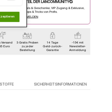
WERDE TEIL DER LANCÔMMUNITY💞
Heisse Deals & Geschenke, VIP Zugang & Exklusive,
Beautty Tipps & Tricks von Profis.
kzeptieren
JETZT ANMELDEN
s Versand
3 Gratis Proben
14 Tage
-15€ mit
35 Euro
zu jeder
Geld-zurück-
Newsletter-
Bestellung
Garantie
Anmeldung
SSTOFFE
SICHERHEITSINFORMATIONEN