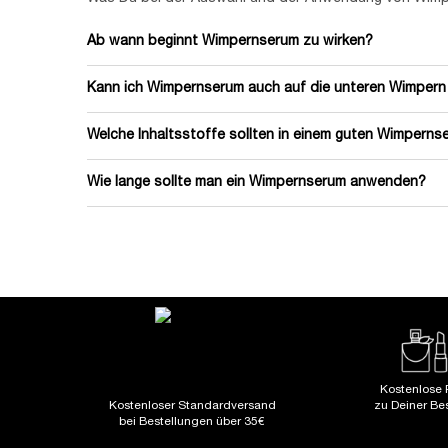
Ab wann beginnt Wimpernserum zu wirken?
Damit Dein Wimpernserum die gewünschten Effekte erzi
Kann ich Wimpernserum auch auf die unteren Wimpern
der Regel bereits nach 4 Wochen erste sichtbare Ver
Welche Inhaltsstoffe sollten in einem guten Wimperns
Wie lange sollte man ein Wimpernserum anwenden?
Kostenlose 
Kostenloser Standardversand
zu Deiner Be
bei Bestellungen über 35€