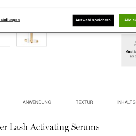
nstellungen
Auswahl speichern
Alle a
Grati
ab 
ANWENDUNG
TEXTUR
INHALT
ter Lash Activating Serums