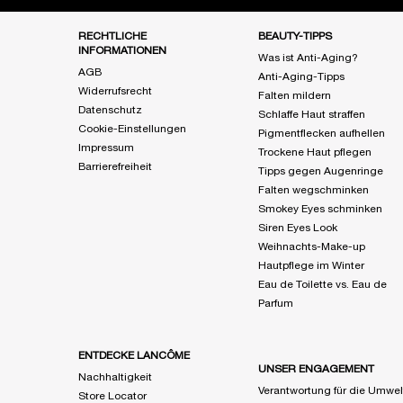
Fußzeile Navigation
RECHTLICHE
BEAUTY-TIPPS
INFORMATIONEN
Was ist Anti-Aging?
AGB
Anti-Aging-Tipps
Widerrufsrecht
Falten mildern
Datenschutz
Schlaffe Haut straffen
Cookie-Einstellungen
Pigmentflecken aufhellen
Impressum
Trockene Haut pflegen
Barrierefreiheit
Tipps gegen Augenringe
Falten wegschminken
Smokey Eyes schminken
Siren Eyes Look
Weihnachts-Make-up
Hautpflege im Winter
Eau de Toilette vs. Eau de
Parfum
ENTDECKE LANCÔME
UNSER ENGAGEMENT
Nachhaltigkeit
Verantwortung für die Umwel
Store Locator