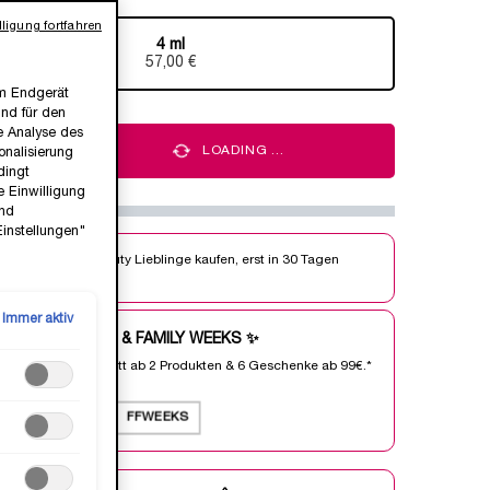
ligung fortfahren
4 ml
Ausgewählt
, 1 von 1
57,00 €
em Endgerät
ind für den
ie Analyse des
+
LOADING ...
nalisierung
dingt
e Einwilligung
und
Einstellungen"
Jetzt Beauty Lieblinge kaufen, erst in 30 Tagen
bezahlen.
Immer aktiv
FRIENDS & FAMILY WEEKS ✨
25% Rabatt ab 2 Produkten & 6 Geschenke ab 99€.*
ⓘ
Code:
FFWEEKS