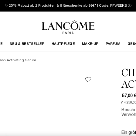
✨ 25% Rabatt ab 2 Produkten & 6 Geschenke ab 99€* | Code: FFWEEKS
ⓘ
TE
NEU & BESTSELLER
HAUTPFLEGE
MAKE-UP
PARFUM
GES
Lash Activating Serum
CI
AC
57,00 
(14.250,00
Beschr
Verwöh
Ein grö