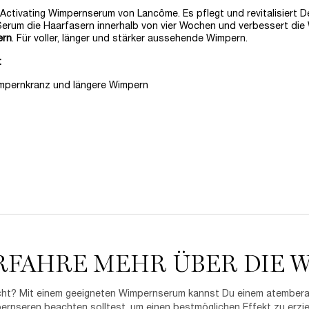
tivating Wimpernserum von Lancôme. Es pflegt und revitalisiert Dei
Serum die Haarfasern innerhalb von vier Wochen und verbessert die
ern
. Für voller, länger und stärker aussehende Wimpern.
:
impernkranz und längere Wimpern
RFAHRE MEHR ÜBER DIE 
 nicht? Mit einem geeigneten Wimpernserum kannst Du einem atembe
seren beachten solltest, um einen bestmöglichen Effekt zu erziele