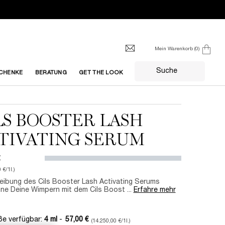
Mein Warenkorb
0
0 produkt
Suche
CHENKE
BERATUNG
GET THE LOOK
LS BOOSTER LASH
TIVATING SERUM
€
 €/1l.)
eibung des Cils Booster Lash Activating Serums
ne Deine Wimpern mit dem Cils Boost ...
Erfahre mehr
ße verfügbar:
4 ml
-
57,00 €
(14.250,00 €/1l.)