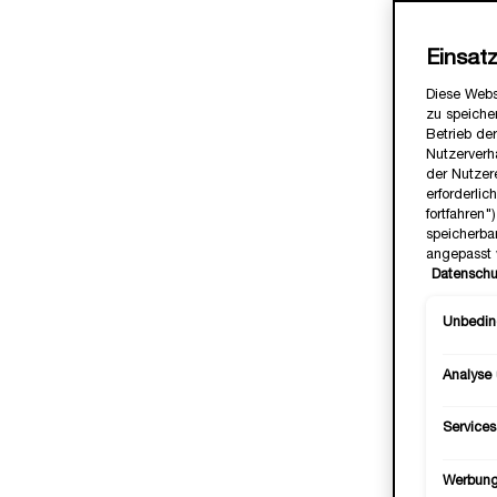
Einsat
Diese Webs
zu speicher
Betrieb der
Nutzerverh
der Nutzer
erforderlic
fortfahren
speicherba
angepasst 
Datenschu
Unbeding
Analyse
Services
Werbun