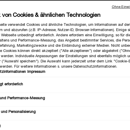
Ohne Einwil
z von Cookies & ähnlichen Technologien
eite verwendet Cookies und ähnliche Technologien, um Informationen auf d
n und abzurufen (z.B. IP-Adresse, Nutzer-ID, Browser-Informationen). Einige s
Anzahl
 Webseite unbedingt erforderlich. Andere erfordern eine Einwilligung, so für d
−
altens und Performance-Messung, das Angebot bestimmter Services, die Perso
erfahrung, Marketingzwecke und die Einbindung externer Medien. Nicht unbe
he Cookies können direkt akzeptiert ("Alle akzeptieren") oder abgelehnt ("Ohn
") werden. Individuelle Anpassungen der Einstellungen sind ebenfalls möglich 
r ("Auswahl speichern"). Die Auswahl kann jederzeit unter dem Link "Cookie-
werden. Für weitere Informationen s. unsere Datenschutzinformationen.
tzinformationen
Impressum
t erforderlich
 und Performance-Messung
 und Personalisierung
g