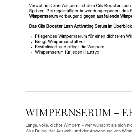
Verwöhne Deine Wimpern mit dem Cils Booster Lash Ac
Spitzen. Bei regelmäßiger Anwendung repariert das 
Wimpernserum
vorbeugend
gegen ausfallende Wimp
Das Cils Booster Lash Activating Serum im Überblick
Pflegendes Wimpernserum für einen dichteren W
Beugt Wimpernausfall vor
Revitalisiert und pflegt die Wimpern
Wimpernserum für jeden Hauttyp
Akkordeon
WIMPERNSERUM – E
Lange, volle, dichte Wimpern – wer wünscht sie sich
Was Du bei der Auswahl und der Anwendung von Wimpern