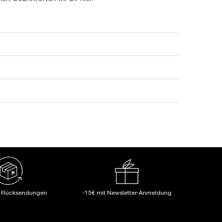
ndest Du Dein Wimpernserum täglich an, kannst Du in
e Rücksendungen
-15€ mit Newsletter-Anmeldung