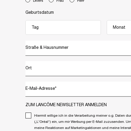
newslettersignup.title.legend
Divers
Frau
Herr
Geburtsdatum
Straße & Hausnummer
Ort
E-Mail-Adresse
*
ZUM LANCÔME NEWSLETTER ANMELDEN
Hiermit willige ich in die Verarbeitung meiner o.g. Daten
(„L'Oréal“) ein, um mir Werbung per E-Mail zuzusenden. Um p
meine Reaktionen auf Marketingaktionen und meine Interak